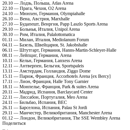
20.10 — Лодзь, Польша, Atlas Arena
22.10 — Прага, Чехия, O2 Arena
24.10 — Мюнхен, Германия, Olympiahalle
26.10 — Вена, Австрия, Marxhalle
27.10 — Будапешт, Венргия, Papp Laszlo Sports Arena
29.10 — Больнья, Италия, Unipol Arena
30.10 — Рим, Италия, Palalottomatica
01.11 — Милан, Италия, Mediolanum Forum
04.11 — Базель, Швейцария, St. Jakobshalle
06.11 — Штутгарт, Германия, Hanns-Martin-Schleyer-Halle
08.11 — Лейпциг, Германия, Arena
10.11 — Кельн, Германия, Lanxess Arena
12.11 — Антверпен, Бельгия, Sportspaleis
13.11 — Амстердам, Голландия, Ziggo Dome
15.11 — Париж, Франция, Accorhotels Arena [ex Bercy]
17.11 — Лион, Франция, Halle Tony Garnier
18.11 — Монпелье, Франция, Park & suites Arena
20.11 — Мадрид, Испания, Barclaycard Center
22.11 — Лиссабон, Португалия, Meo Arena
24.11 — Бильбао, Испания, BEC
26.11 — Барселона, Испания, Palau St Jordi
29.11 — Манчестер, Великобритания, Manchester Arena
01.12 — Лондон, Великобритания, The SSE Wembley Arena
Поделиться