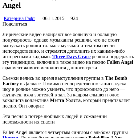
Angel
Катерина Гафт
06.11.2015
924
Поделиться
Лирические видео набирают все большую и большую
популярность, однако музыканты решили, что не стоит
выпускать ролики только с музыкой и текстом песни
непосредственно, и стремятся дополнить их какими-либо
интересными кадрами.
Three Days Grace
решили поддержать
эту тенденцию, включив в такое видео на песню
Fallen Angel
фрагмент живого исполнения данного трека.
Съемки велись во время выступления группы в
The Bomb
Factory
в Далласе. Помимо непосредственно запись куска
шоу в ролике можно увидеть, что происходило до него —
саундчек, вход зрителей в зал. За кадром слышен голос
вокалиста коллектива
Мэтта Уолста
, который представляет
песню. Он говорит:
Эта песня о потере любимых людей и сожалении
невозмжности их спасти
Fallen Angel является четвертым синглом с альбома группы
Human
. До него были выпущены треки
Painkiller
,
I Am