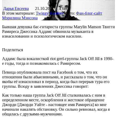
Дарья Евсеева
21.10.2017
4 686
В этом материале:
Twiggy Ramirez
Фото:
Фан-блог-сайт
Мэрилина Мэнсона
Бывшая девушка бас-гитариста группы Marylin Manson Твигги
Рамиреса Джессика Аддамс обвинила музыканта в
изнасиловании и психологическом насилии.
Поделиться
Аддамс была вокалисткой riot grrrl-группы Jack Off Jill в 1990-
е годы, тогда и познакомилась с Рамиресом.
Певица опубликовала пост на Facebook о том, что их
отношения были абьюзивными, и рассказала о том, что он
якобы её изнасиловал в период, когда был перерыв тура его
группы. Всюду в заявлениях Джессика говорит:
Как только наша группа Jack Off Jill сталкивалась с ним в
определенном месте, оскорбления и жестокое обращение
Джорди [Джорди Уайте - настоящее имя Рамиреса] ко мне
начинали накалять обстановку. Он сильно ревновал, когда я
общалась с друзьями-мужчинами.