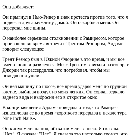
Она добавляет:
Он прыгнул в Нью-Ривер в знак протеста против того, что я
подвезла друга-мужчину домой. Он оскорблял меня. Он
перерезал мне шины.
О наиболее серьезном столкновении с Рамиресом, которое
произошло во время встречи с Трентом Резнором, Аддамс
говорит следующее:
Трент Резнор был в Южной Флориде в это время, и мы все
вместе пошли развлечься. Мы с Трентом завязали разговор, и
Джорди так рассердился, что потребовал, чтобы мы
немедленно ушли.
Он вел машину по шоссе, все время ударяя меня по грудной
клетке, выбивая воздух из моих легких. Он сорвал зеркало
заднего вида и выбросил его в открытое окно.
В конце заявления Аддамс поведала о том, что Рамирес
изнасиловал ее во время «короткого перерыва в начале тура
Nine Inch Nails».
Он кинул меня на пол, обхватив меня за шею. Я сказала:
"Нет". Я сказала: "Нет". Я сказала это настолько громко, что