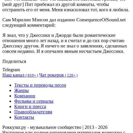
[мой друг] Пит прибежал из другой комнаты, чтобы
отстранить его от меня. Меня изнасиловал тот, кого я любила.
Сам Мэрилин Мэнсон дал изданию ConsequenceOfSound.net
следующий комментарий:
Я знал, что у Джессики и Джорди были романтические
отношения много лет назад, и я считал и до сих пор считаю
Джессику другом. Я ничего не знал о заявлениях, сделанных
совсем недавно. И я опечален явным несчастьем Джессики.
Поделиться
Telegram
Наш канал
Чат рокеров
(
810+ )
(
120+ )
Тексты и переводы песен
Жанры
Компании
Фильмы и сериалы
Книги и пресса
Правообладателям
Контакты
Роккульт.ру - музыкальное сообщество | 2013 - 2026
Частичное или полное копирование материалов возможно с