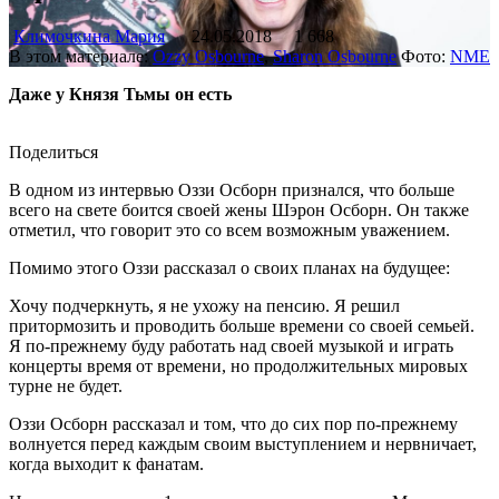
Климочкина Мария
24.05.2018
1 668
В этом материале:
Ozzy Osbourne
,
Sharon Osbourne
Фото:
NME
Даже у Князя Тьмы он есть
Поделиться
В одном из интервью Оззи Осборн признался, что больше
всего на свете боится своей жены Шэрон Осборн. Он также
отметил, что говорит это со всем возможным уважением.
Помимо этого Оззи рассказал о своих планах на будущее:
Хочу подчеркнуть, я не ухожу на пенсию. Я решил
притормозить и проводить больше времени со своей семьей.
Я по-прежнему буду работать над своей музыкой и играть
концерты время от времени, но продолжительных мировых
турне не будет.
Оззи Осборн рассказал и том, что до сих пор по-прежнему
волнуется перед каждым своим выступлением и нервничает,
когда выходит к фанатам.