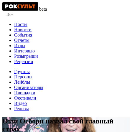
beta
18+
Посты
Новости
События
Отчеты
Игры
Интервью
Розыгрыши
Рецензии
Группы
Персоны
Лейблы
Организаторы
Площадки
Фестивали
Видео
Релизы
Оззи Осборн назвал свой главный
страх