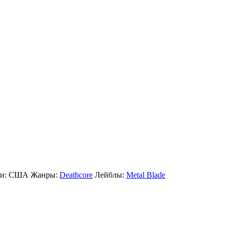
си:
США
Жанры:
Deathcore
Лейблы:
Metal Blade