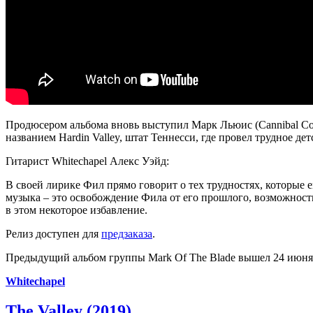
Продюсером альбома вновь выступил Марк Льюис (Cannibal Corps
названием Hardin Valley, штат Теннесси, где провел трудное д
Гитарист Whitechapel Алекс Уэйд:
В своей лирике Фил прямо говорит о тех трудностях, которые 
музыка – это освобождение Фила от его прошлого, возможность
в этом некоторое избавление.
Релиз доступен для
предзаказа
.
Предыдущий альбом группы Mark Of The Blade вышел 24 июня 
Whitechapel
The Valley (2019)