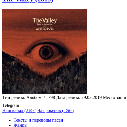
Тип релиза:
Альбом
/
798
Дата релиза:
29.03.2019
Место запи
Telegram
Наш канал
Чат рокеров
(
810+ )
(
120+ )
Тексты и переводы песен
Жанры