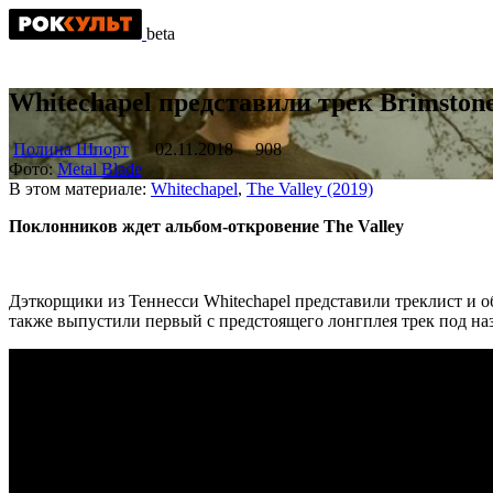
beta
Whitechapel представили трек Brimston
Полина Шпорт
02.11.2018
908
Фото:
Metal Blade
В этом материале:
Whitechapel
,
The Valley (2019)
Поклонников ждет альбом-откровение The Valley
Дэткорщики из Теннесси Whitechapel представили треклист и об
также выпустили первый с предстоящего лонгплея трек под наз