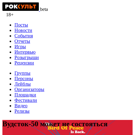
beta
18+
Посты
Новости
События
Отчеты
Игры
Интервью
Розыгрыши
Рецензии
Группы
Персоны
Лейблы
Организаторы
Площадки
Фестивали
Видео
Релизы
Вудсток-50 может не состояться