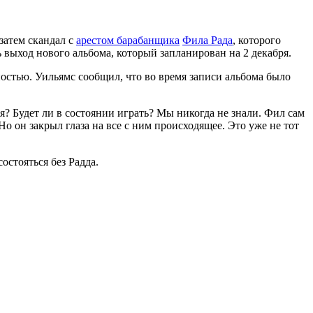
 затем скандал с
арестом барабанщика
Фила Рада
, которого
 выход нового альбома, который запланирован на 2 декабря.
остью. Уильямс сообщил, что во время записи альбома было
я? Будет ли в состоянии играть? Мы никогда не знали. Фил сам
о он закрыл глаза на все с ним происходящее. Это уже не тот
остояться без Радда.