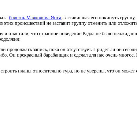
чала
болезнь Малкольма Янга
, заставившая его покинуть группу,
з этих происшествий не заставит группу отменить или отложить
 и отметили, что странное поведение Радда не было неожиданн
родолжил:
и продолжать запись, пока он отсутствует. Придет ли он сегодн
ибо. Он прекрасный барабанщик и сделал для нас очень многое. Н
роить планы относительно тура, но не уверены, что он может с