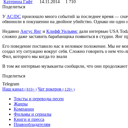
Катерина Гафт
14.11.2014
1 710
Поделиться
У
AC/DC
произошло много событий за последнее время — сна
обвинили в покушении на двойное убийство. Однако ни одно и
Недавно
Ангус Янг
и
Клифф Уильямс
дали интервью USA Today
сложно даже заставить барабанщика появиться в студии. Янг п
Его поведение поставило нас в неловкое положение. Мы не могл
создал эту ситуацию вокруг себя. Сложно говорить о нем что-л
Фил, которого мы когда-то знали
В том же интервью музыканты сообщили, что они продолжают ст
Поделиться
Telegram
Наш канал
Чат рокеров
(
810+ )
(
120+ )
Тексты и переводы песен
Жанры
Компании
Фильмы и сериалы
Книги и пресса
Правообладателям