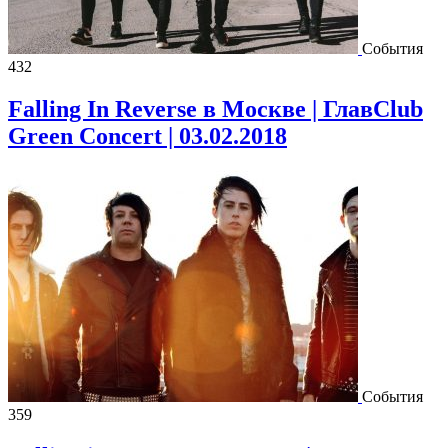
События
432
Falling In Reverse в Москве | ГлавClub
Green Concert | 03.02.2018
События
359