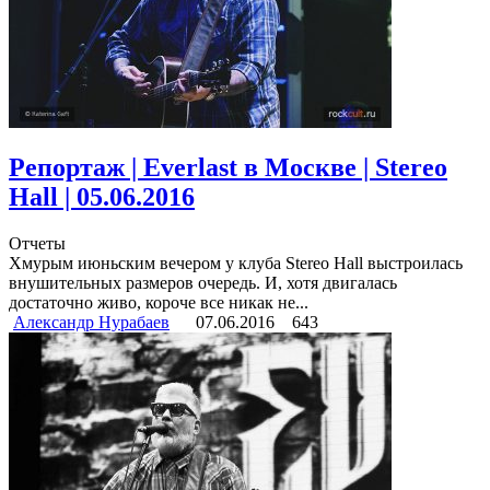
Репортаж | Everlast в Москве | Stereo
Hall | 05.06.2016
Отчеты
Хмурым июньским вечером у клуба Stereo Hall выстроилась
внушительных размеров очередь. И, хотя двигалась
достаточно живо, короче все никак не...
Александр Нурабаев
07.06.2016
643