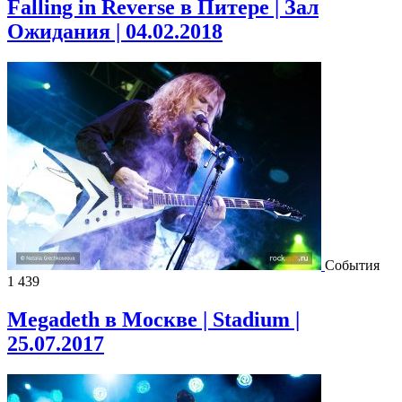
Falling in Reverse в Питере | Зал
Ожидания | 04.02.2018
События
1 439
Megadeth в Москве | Stadium |
25.07.2017