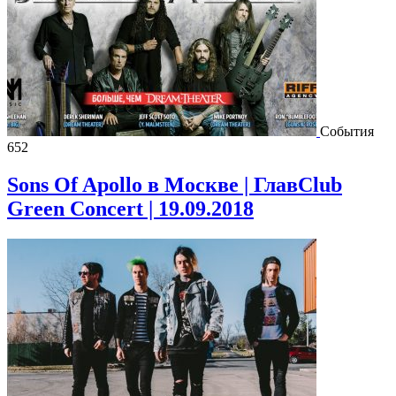
События
652
Sons Of Apollo в Москве | ГлавClub
Green Concert | 19.09.2018