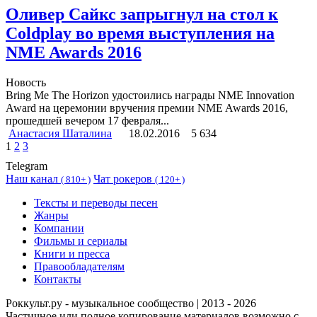
Оливер Сайкс запрыгнул на стол к
Coldplay во время выступления на
NME Awards 2016
Новость
Bring Me The Horizon удостоились награды NME Innovation
Award на церемонии вручения премии NME Awards 2016,
прошедшей вечером 17 февраля...
Анастасия Шаталина
18.02.2016
5 634
1
2
3
Telegram
Наш канал
Чат рокеров
(
810+ )
(
120+ )
Тексты и переводы песен
Жанры
Компании
Фильмы и сериалы
Книги и пресса
Правообладателям
Контакты
Роккульт.ру - музыкальное сообщество | 2013 - 2026
Частичное или полное копирование материалов возможно с