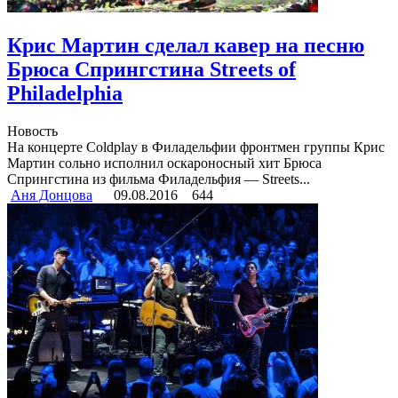
Крис Мартин сделал кавер на песню
Брюса Спрингстина Streets of
Philadelphia
Новость
На концерте Coldplay в Филадельфии фронтмен группы Крис
Мартин сольно исполнил оскароносный хит Брюса
Спрингстина из фильма Филадельфия — Streets...
Аня Донцова
09.08.2016
644