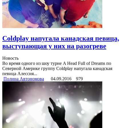
Coldplay напугала канадская певица,
выступающая у них на разогреве
Новость
Во время одного из шоу турне A Head Full of Dreams по
Северной Америке группу Coldplay напугала канадская
певица Алессия...
Полина Автономова
04.09.2016
979