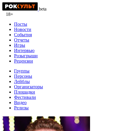
beta
18+
Посты
Новости
События
Отчеты
Игры
Интервью
Розыгрыши
Рецензии
Группы
Персоны
Лейблы
Организаторы
Площадки
Фестивали
Видео
Релизы