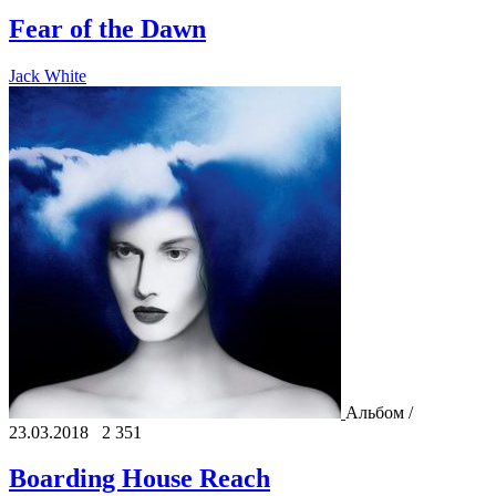
Fear of the Dawn
Jack White
Альбом /
23.03.2018
2 351
Boarding House Reach