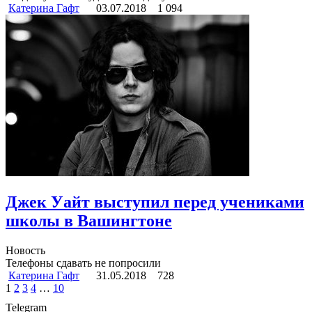
Катерина Гафт
03.07.2018
1 094
Джек Уайт выступил перед учениками
школы в Вашингтоне
Новость
Телефоны сдавать не попросили
Катерина Гафт
31.05.2018
728
1
2
3
4
…
10
Telegram