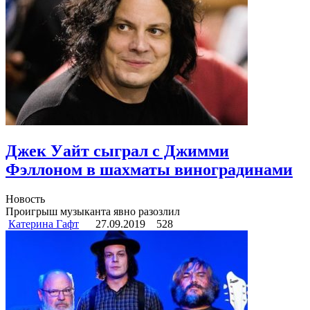
Джек Уайт сыграл с Джимми
Фэллоном в шахматы виноградинами
Новость
Проигрыш музыканта явно разозлил
Катерина Гафт
27.09.2019
528