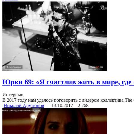
Юрки 69: «Я счастлив жить в мире, где
Интервью
В 2017 году нам удалось поговорить с лидером коллектива The 
Николай Арутюнов
13.10.2017
2 268