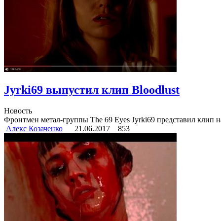
Jyrki69 выпустил клип Bloodlust
Новость
Фронтмен метал-группы The 69 Eyes Jyrki69 представил клип на 
Алекс Козаченко
21.06.2017
853