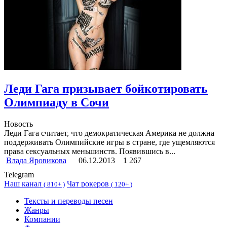
Леди Гага призывает бойкотировать
Олимпиаду в Сочи
Новость
Леди Гага считает, что демократическая Америка не должна
поддерживать Олимпийские игры в стране, где ущемляются
права сексуальных меньшинств. Появившись в...
Влада Яровикова
06.12.2013
1 267
Telegram
Наш канал
Чат рокеров
(
810+ )
(
120+ )
Тексты и переводы песен
Жанры
Компании