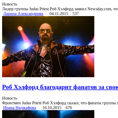
Новость
Лидер группы Judas Priest Роб Хэлфорд заявил Newsday.com, что
Ларина Александрова
04.11.2015
537
Роб Хэлфорд благодарит фанатов за сво
Новость
Фронтмен Judas Priest Роб Хэлфорд сказал, что фанаты группы 
Ирана Наджафова
16.10.2015
676