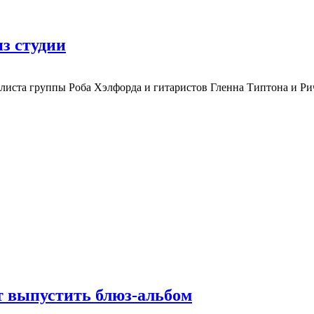
из студии
калиста группы Роба Хэлфорда и гитаристов Гленна Типтона и Р
ет выпустить блюз-альбом