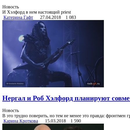
Новость
И Хэлфорд в нем настоящий priest
Катерина Гафт
27.04.2018
1 083
Нергал и Роб Хэлфорд планируют совме
Новость
В это трудно поверить, но тем не менее это правда: фронтмен 
Карина Кроткова
15.03.2018
1 590