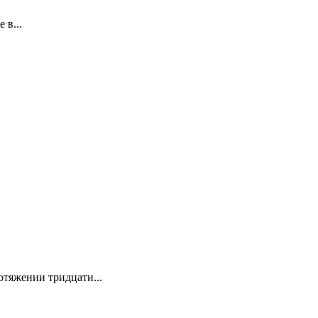
 в...
отяжении тридцати...