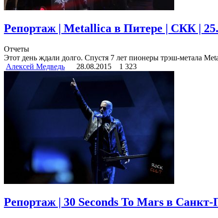
Репортаж | Metallica в Питере | СКК | 25
Отчеты
Этот день ждали долго. Спустя 7 лет пионеры трэш-метала Meta
Алексей Медведь
28.08.2015
1 323
Репортаж | 30 Seconds To Mars в Санкт-П