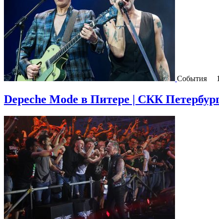
События
Depeche Mode в Питере | СКК Петербургс