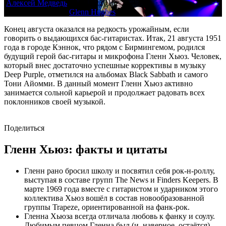
Алексей Медведь
21.08.2016
3 354
В этом материале:
Glenn Hughes
Конец августа оказался на редкость урожайным, если
говорить о выдающихся бас-гитаристах. Итак, 21 августа 1951
года в городе Кэннок, что рядом с Бирмингемом, родился
будущий герой бас-гитары и микрофона Гленн Хьюз. Человек,
который внес достаточно успешные коррективы в музыку
Deep Purple, отметился на альбомах Black Sabbath и самого
Тони Айомми. В данный момент Гленн Хьюз активно
занимается сольной карьерой и продолжает радовать всех
поклонников своей музыкой.
Поделиться
Гленн Хьюз: факты и цитаты
Гленн рано бросил школу и посвятил себя рок-н-роллу,
выступая в составе групп The News и Finders Keepers. В
марте 1969 года вместе с гитаристом и ударником этого
коллектива Хьюз вошёл в состав новообразованной
группы Trapeze, ориентированной на фанк-рок.
Гленна Хьюза всегда отличала любовь к фанку и соулу.
Любимым певцом Гленна был (и, наверное, остаётся)