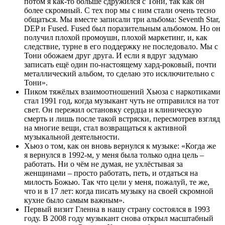
потом я как-то больше сдружился с Тони, так как он
более скромный. С тех пор мы с ним стали очень тесно
общаться. Мы вместе записали три альбома: Seventh Star,
DEP и Fused. Fused был поразительным альбомом. Но он
получил плохой промоушн, плохой маркетинг, и, как
следствие, турне в его поддержку не последовало. Мы с
Тони обожаем друг друга. И если я вдруг задумаю
записать ещё один по-настоящему хард-роковый, почти
металлический альбом, то сделаю это исключительно с
Тони».
Пиком тяжёлых взаимоотношений Хьюза с наркотиками
стал 1991 год, когда музыкант чуть не отправился на тот
свет. Он пережил остановку сердца и клиническую
смерть и лишь после такой встряски, пересмотрев взгляд
на многие вещи, стал возвращаться к активной
музыкальной деятельности.
Хьюз о том, как он вновь вернулся к музыке: «Когда же
я вернулся в 1992-м, у меня была только одна цель –
работать. Ни о чём не думая, не ухлёстывая за
женщинами – просто работать, петь, и отдаться на
милость Божью. Так что цели у меня, пожалуй, те же,
что и в 17 лет: когда писать музыку на своей скромной
кухне было самым важным».
Первый визит Гленна в нашу страну состоялся в 1993
году. В 2008 году музыкант снова открыл масштабный