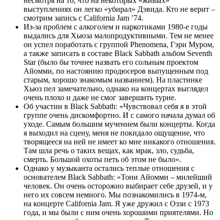
несмотря на то, что на некоторых «живых»
выступлениях он легко «убирал» Дэвида. Кто не верит –
смотрим запись с California Jam ’74.
Из-за проблем с алкоголем и наркотиками 1980-е годы
выдались для Хьюза малопродуктивными. Тем не менее
он успел поработать с группой Phenomena, Гэри Муром,
а также записать в составе Black Sabbath альбом Seventh
Star (было бы точнее назвать его сольным проектом
Айомми, по настоянию продюсеров выпущенным под
старым, хорошо знакомым названием). На пластинке
Хьюз пел замечательно, однако на концертах выглядел
очень плохо и даже не смог завершить турне.
Об участии в Black Sabbath: «Чувствовал себя я в этой
группе очень дискомфортно. И с самого начала думал об
уходе. Самым большим мучением были концерты. Когда
я выходил на сцену, меня не покидало ощущение, что
творящееся на ней не имеет ко мне никакого отношения.
Там шла речь о таких вещах, как мрак, зло, судьба,
смерть. Большой охоты петь об этом не было».
Однако у музыканта остались теплые отношения с
основателем Black Sabbath: «Тони Айомми – милейший
человек. Он очень осторожно выбирает себе друзей, и у
него их совсем немного. Мы познакомились в 1974-м,
на концерте California Jam. Я уже дружил с Оззи с 1973
года, и мы были с ним очень хорошими приятелями. Но