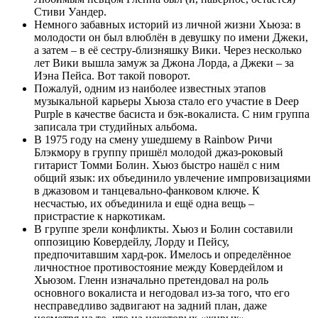
Стиви Уандер.
Немного забавных историй из личной жизни Хьюза: в
молодости он был влюблён в девушку по имени Джеки,
а затем – в её сестру-близняшку Вики. Через несколько
лет Вики вышла замуж за Джона Лорда, а Джеки – за
Иэна Пейса. Вот такой поворот.
Пожалуй, одним из наиболее известных этапов
музыкальной карьеры Хьюза стало его участие в Deep
Purple в качестве басиста и бэк-вокалиста. С ним группа
записала три студийных альбома.
В 1975 году на смену ушедшему в Rainbow Ричи
Блэкмору в группу пришёл молодой джаз-роковый
гитарист Томми Болин. Хьюз быстро нашёл с ним
общий язык: их объединило увлечение импровизациями
в джазовом и танцевально-фанковом ключе. К
несчастью, их объединила и ещё одна вещь –
пристрастие к наркотикам.
В группе зрели конфликты. Хьюз и Болин составили
оппозицию Ковердейлу, Лорду и Пейсу,
предпочитавшим хард-рок. Имелось и определённое
личностное противостояние между Ковердейлом и
Хьюзом. Гленн изначально претендовал на роль
основного вокалиста и негодовал из-за того, что его
несправедливо задвигают на задний план, даже