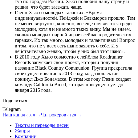
тур по городам России. Хьюз полюбил нашу страну и
решил, что будет заезжать чаще.
Гленн Хьюз о молодых талантах: «Время
индивидуальностей, Пейджей и Блэкморов прошло. Тем
не менее виртуозы, конечно, все еще появляются среди
молодежи, хотя я и не много таких вижу. Мы не знаем,
сколько молодых парней играет сейчас в родительских
гаражах. Их так много, молодых и талантливых! Вопрос
в том, что не у всех есть шанс заявить о себе. И я
действительно желаю, чтобы у них был этот шанс».
В 2010 году Хьюз совместно с лейблом Roadrunner
Records запускает свой проект, который получил
название Black Country Communion. Группа прекратила
свое существование в 2013 году, когда коллектив
покинул Джо Бонамасса. В этом же году Гленн создает
команду California Breed, которая просуществует до
января 2015 года.
Поделиться
Telegram
Наш канал
Чат рокеров
(
810+ )
(
120+ )
Тексты и переводы песен
Жанры
Компании