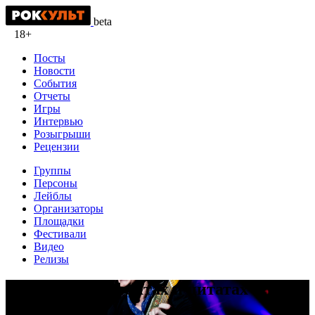
beta
18+
Посты
Новости
События
Отчеты
Игры
Интервью
Розыгрыши
Рецензии
Группы
Персоны
Лейблы
Организаторы
Площадки
Фестивали
Видео
Релизы
Гленн Хьюз в фактах и цитатах