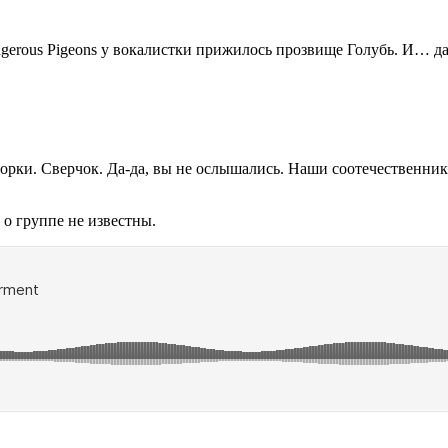
erous Pigeons у вокалистки прижилось прозвище Голубь. И… да,
рки. Сверчок. Да-да, вы не ослышались. Наши соотечественники
 о группе не известны.