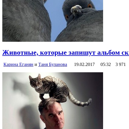
Животные, которые запишут альбом ск
Карина Еганян
и
Таня Буланова
19.02.2017
05:32
3 971