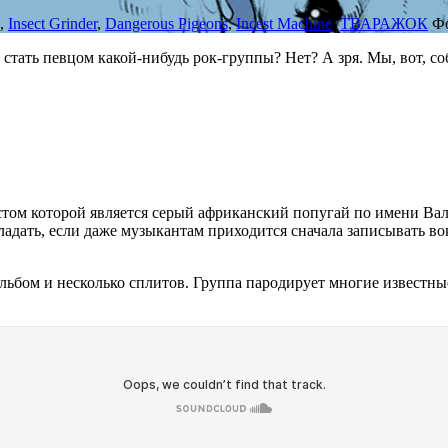
,
Insect Grinder
,
Dangerous Pigeons
,
Incest Machine
,
ТВАРАЖОК
Ф
 стать певцом какой-нибудь рок-группы? Нет? А зря. Мы, вот, с
том которой является серый африканский попугай по имени Валь
адать, если даже музыкантам приходится сначала записывать вок
бом и несколько сплитов. Группа пародирует многие известные 