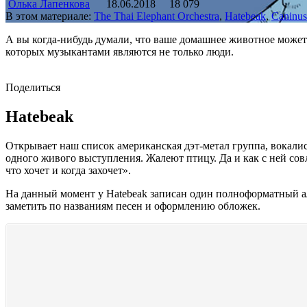
Олька Лапенкова
18.06.2018
18 079
В этом материале:
The Thai Elephant Orchestra
,
Hatebeak
,
Caninus
А вы когда-нибудь думали, что ваше домашнее животное может
которых музыкантами являются не только люди.
Поделиться
Hatebeak
Открывает наш список американская дэт-метал группа, вокалис
одного живого выступления. Жалеют птицу. Да и как с ней совл
что хочет и когда захочет».
На данный момент у Hatebeak записан один полноформатный аль
заметить по названиям песен и оформлению обложек.