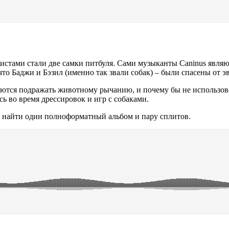
листами стали две самки питбуля. Сами музыканты Caninus явля
то Баджи и Бэзил (именно так звали собак) – были спасены от э
ются подражать животному рычанию, и почему бы не использоват
ь во время дрессировок и игр с собаками.
е найти один полноформатный альбом и пару сплитов.