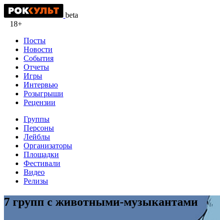
beta
18+
Посты
Новости
События
Отчеты
Игры
Интервью
Розыгрыши
Рецензии
Группы
Персоны
Лейблы
Организаторы
Площадки
Фестивали
Видео
Релизы
7 групп с животными-музыкантами