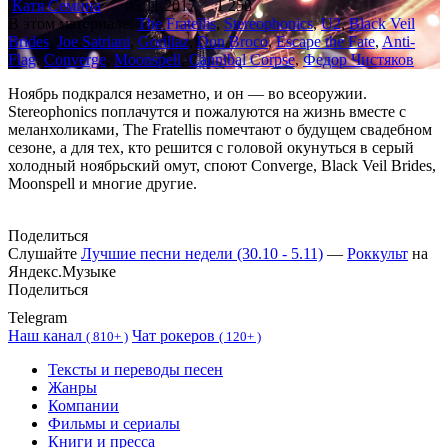
Катя Семина
05.11.2017
1 258
В этом материале:
The Fratellis
,
Stereophonics
,
U2
,
Black Veil
Brides
,
Joe Satriani
,
Gorillaz
,
Don Broco
,
Escape the Fate
,
Anti-
Flag
,
Converge
,
Moonspell
,
Cannibal Corpse
,
Федор Чистяков
Ноябрь подкрался незаметно, и он — во всеоружии.
Stereophonics поплачутся и пожалуются на жизнь вместе с
меланхоликами, The Fratellis помечтают о будущем свадебном
сезоне, а для тех, кто решится с головой окунуться в серый
холодный ноябрьский омут, споют Converge, Black Veil Brides,
Moonspell и многие другие.
Поделиться
Слушайте
Лучшие песни недели (30.10 - 5.11)
—
Роккульт
на
Яндекс.Музыке
Поделиться
Telegram
Наш канал
Чат рокеров
(
810+ )
(
120+ )
Тексты и переводы песен
Жанры
Компании
Фильмы и сериалы
Книги и пресса