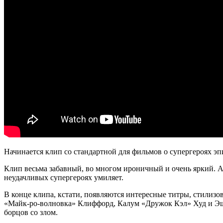
Начинается клип со стандартной для фильмов о супергероях э
Клип весьма забавный, во многом ироничный и очень яркий. А 
неудачливых супергероях умиляет.
В конце клипа, кстати, появляются интересные титры, стили
«Майк-ро-волновка» Клиффорд, Калум «Дружок Кэл» Худ и Эшт
борцов со злом.