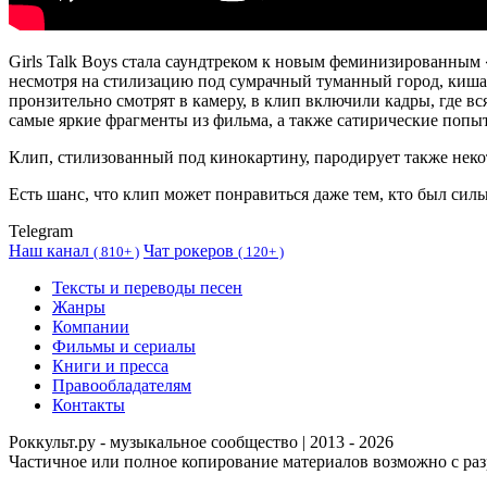
Girls Talk Boys стала саундтреком к новым феминизированны
несмотря на стилизацию под сумрачный туманный город, киша
пронзительно смотрят в камеру, в клип включили кадры, где в
самые яркие фрагменты из фильма, а также сатирические поп
Клип, стилизованный под кинокартину, пародирует также некот
Есть шанс, что клип может понравиться даже тем, кто был сил
Telegram
Наш канал
Чат рокеров
(
810+ )
(
120+ )
Тексты и переводы песен
Жанры
Компании
Фильмы и сериалы
Книги и пресса
Правообладателям
Контакты
Роккульт.ру - музыкальное сообщество | 2013 - 2026
Частичное или полное копирование материалов возможно с ра