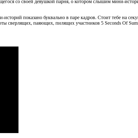
ющегося со своей девушкой парня, о котором слышим мини-истор
и-историй показано буквально в паре кадров. Стоит тебе на сек
боты сверлящих, паяющих, пилящих участников 5 Seconds Of Summ