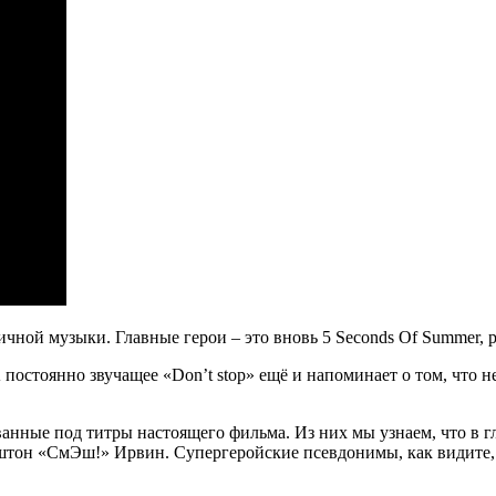
пичной музыки. Главные герои – это вновь 5 Seconds Of Summer
постоянно звучащее «Don’t stop» ещё и напоминает о том, что не
зованные под титры настоящего фильма. Из них мы узнаем, что 
он «СмЭш!» Ирвин. Супергеройские псевдонимы, как видите, и