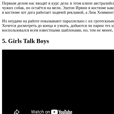
Первым делом нас вводят в курс дела: в этом клипе австрали
чужих собак, но остаётся на мели, Эштон Ирвин в костюме ка
в костюме хот дога работает ходячей рекламой, а Люк Хемминг
Их неудачи на работе показывают параллельно с их гротескны
Хочется досмотреть до конца и узнать, добьются ли парни тех
воспользовался всем известными шаблонами, но, тем не менее, 
5. Girls Talk Boys