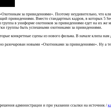
м «Охотникам за привидениями». Поэтому неудивительно, что кл
щий привидениями. Вместо стандартных кадров, в которых 5 Se
ся группа в униформе охотников за привидениями едет на их же
ытки группы быть успешными охотниками за привидениями.
орые конкретные сцены из нового фильма. В начале клипа нам д
ьно разочарован новыми «Охотниками за привидениями». Ну а те,
зрешения администрации и при указании ссылки на источник /
к