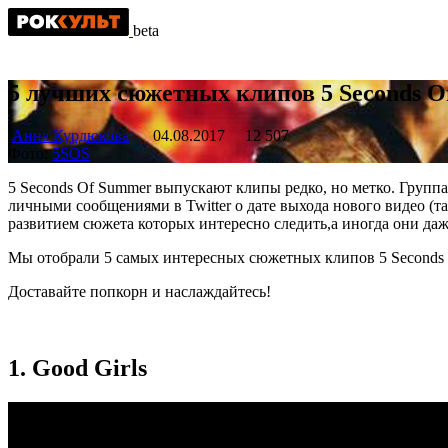
beta
5 лучших сюжетных клипов 5 Seconds 
Анна Курдюкова
04.08.2017
12 507
Фото:
5SOS
5 Seconds Of Summer выпускают клипы редко, но метко. Групп
личными сообщениями в Twitter о дате выхода нового видео (т
развитием сюжета которых интересно следить,а иногда они д
Мы отобрали 5 самых интересных сюжетных клипов 5 Seconds 
Доставайте попкорн и наслаждайтесь!
1. Good Girls