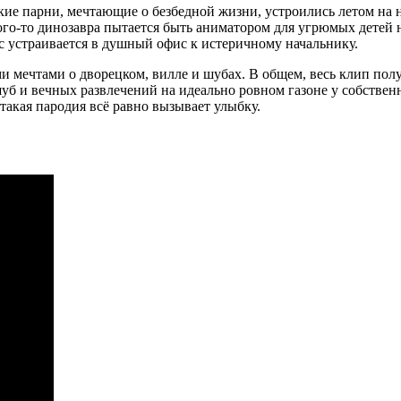
йские парни, мечтающие о безбедной жизни, устроились летом на
кого-то динозавра пытается быть аниматором для угрюмых детей
с устраивается в душный офис к истеричному начальнику.
ми мечтами о дворецком, вилле и шубах. В общем, весь клип по
 шуб и вечных развлечений на идеально ровном газоне у собств
такая пародия всё равно вызывает улыбку.