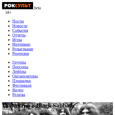
beta
18+
Посты
Новости
События
Отчеты
Игры
Интервью
Розыгрыши
Рецензии
Группы
Персоны
Лейблы
Организаторы
Площадки
Фестивали
Видео
Релизы
13 фактов о Black Sabbath