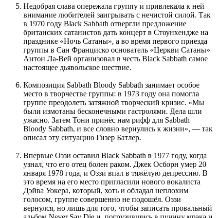
Недобрая слава опережала группу и привлекала к ней
внимание любителей заигрывать с нечистой силой. Так
в 1970 году Black Sabbath отвергли предложение
британских сатанистов дать концерт в Стоунхендже на
празднике «Ночь Сатаны», а во время первого приезда
группы в Сан Франциско основатель «Церкви Сатаны»
Антон Ла-Вей организовал в честь Black Sabbath самое
настоящее дьявольское шествие.
Композиция Sabbath Bloody Sabbath занимает особое
место в творчестве группы: в 1973 году она помогла
группе преодолеть затяжной творческий кризис. «Мы
были измотаны бесконечными гастролями. Дела шли
ужасно. Затем Тони принёс нам рифф для Sabbath
Bloody Sabbath, и все словно вернулись к жизни», — так
описал эту ситуацию Гизер Батлер.
Впервые Оззи оставил Black Sabbath в 1977 году, когда
узнал, что его отец болен раком. Джек Осборн умер 20
января 1978 года, и Оззи впал в тяжёлую депрессию. В
это время на его место пригласили нового вокалиста
Дэйва Уокера, который, хоть и обладал неплохим
голосом, группе совершенно не подошёл. Оззи
вернулся, но лишь для того, чтобы записать провальный
альбом Never Say Die и, погрузившись в пучину мрака и