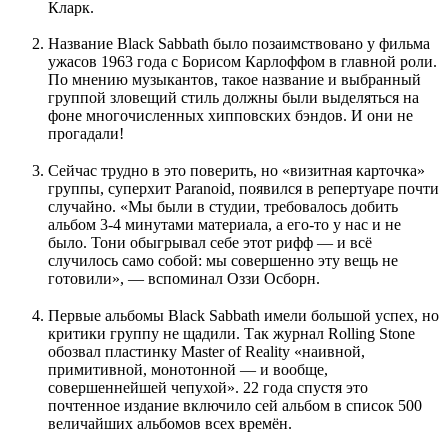
Кларк.
Название Black Sabbath было позаимствовано у фильма
ужасов 1963 года с Борисом Карлоффом в главной роли.
По мнению музыкантов, такое название и выбранный
группой зловещий стиль должны были выделяться на
фоне многочисленных хипповских бэндов. И они не
прогадали!
Сейчас трудно в это поверить, но «визитная карточка»
группы, суперхит Paranoid, появился в репертуаре почти
случайно. «Мы были в студии, требовалось добить
альбом 3-4 минутами материала, а его-то у нас и не
было. Тони обыгрывал себе этот рифф — и всё
случилось само собой: мы совершенно эту вещь не
готовили», — вспоминал Оззи Осборн.
Первые альбомы Black Sabbath имели большой успех, но
критики группу не щадили. Так журнал Rolling Stone
обозвал пластинку Master of Reality «наивной,
примитивной, монотонной — и вообще,
совершеннейшей чепухой». 22 года спустя это
почтенное издание включило сей альбом в список 500
величайших альбомов всех времён.