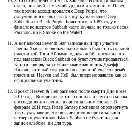
Зато сотрудничество Black Sabbath с Иэном Гилланом
стало, пожалуй, самым абсурдным и комичным. Певец
так прочно ассоциировался с Deep Purple, что
получившийся союз часто в шутку называли Deep
Sabbath или Black Purple. Более того, в 1983 году в
финале концертов Sabbath часто звучала не только песня
Paranoid, но и Smoke on the Water!
А вот альбом Seventh Star, записанный при участии
Гленна Хьюза, первоначально должен был стать сольной
пластинкой Тони Айомми, однако лейбл посчитал, что
под вывеской Black Sabbath он будет лучше продаваться.
Кстати говоря, на этом альбоме клавишник Джефф
Николс, который сотрудничал с группой ещё со времён
пластинки Heaven and Hell, был впервые заявлен как её
официальный участник.
Проект Heaven & Hell распался после смерти Дио в мае
2010 года. Вскоре после этого поползли слухи о скором
воссоединении группы в оригинальном составе. В
феврале 2011 года Гизер Батлер поспешил опровергнуть
эти слухи, заявив, что воссоединения оригинальной
четверки участников Black Sabbath не будет, ни для
записи альбома, ни для тура.