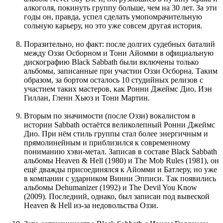
алкоголя, покинуть группу больше, чем на 30 лет. За эти
годы он, правда, успел сделать умопомрачительную
сольную карьеру, но это уже совсем другая история.
Поразительно, но факт: после долгих судебных баталий
между Оззи Осборном и Тони Айомми в официальную
дискографию Black Sabbath были включены только
альбомы, записанные при участии Оззи Осборна. Таким
образом, за бортом осталось 10 студийных релизов с
участием таких мастеров, как Ронни Джеймс Дио, Иэн
Гиллан, Гленн Хьюз и Тони Мартин.
Вторым по значимости (после Оззи) вокалистом в
истории Sabbath остаётся великолепный Ронни Джеймс
Дио. При нём стиль группы стал более энергичным и
прямолинейным и приблизился к современному
пониманию хэви-метал. Записав в составе Black Sabbath
альбомы Heaven & Hell (1980) и The Mob Rules (1981), он
ещё дважды присоединялся к Айомми и Батлеру, но уже
в компании с ударником Винни Эпписи. Так появились
альбомы Dehumanizer (1992) и The Devil You Know
(2009). Последний, однако, был записан под вывеской
Heaven & Hell из-за недовольства Оззи.