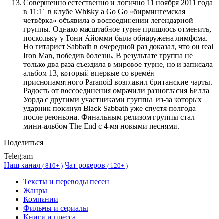
Совершенно естественно и логично 11 ноября 2011 года
в 11:11 в клубе Whisky a Go Go «бирмингемская
четвёрка» объявила о воссоединении легендарной
группы. Однако масштабное турне пришлось отменить,
поскольку у Тони Айомми была обнаружена лимфома.
Но гитарист Sabbath в очередной раз доказал, что он real
Iron Man, победив болезнь. В результате группа не
только два раза съездила в мировое турне, но и записала
альбом 13, который впервые со времён
приснопамятного Paranoid возглавил британские чарты.
Радость от воссоединения омрачили разногласия Билла
Уорда с другими участниками группы, из-за которых
ударник покинул Black Sabbath уже спустя полгода
после реюньона. Финальным релизом группы стал
мини-альбом The End с 4-мя новыми песнями.
Поделиться
Telegram
Наш канал
Чат рокеров
(
810+ )
(
120+ )
Тексты и переводы песен
Жанры
Компании
Фильмы и сериалы
Книги и пресса