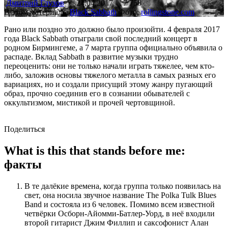
Дмитрий Глухов
24.04.2017
7 758
В этом материале:
Black Sabbath
Фото:
rollingstone.com
Рано или поздно это должно было произойти. 4 февраля 2017
года Black Sabbath отыграли свой последний концерт в
родном Бирмингеме, а 7 марта группа официально объявила о
распаде. Вклад Sabbath в развитие музыки трудно
переоценить: они не только начали играть тяжелее, чем кто-
либо, заложив основы тяжелого металла в самых разных его
вариациях, но и создали присущий этому жанру пугающий
образ, прочно соединив его в сознании обывателей с
оккультизмом, мистикой и прочей чертовщиной.
Поделиться
What is this that stands before me:
факты
В те далёкие времена, когда группа только появилась на
свет, она носила звучное название The Polka Tulk Blues
Band и состояла из 6 человек. Помимо всем известной
четвёрки Осборн-Айомми-Батлер-Уорд, в неё входили
второй гитарист Джим Филлип и саксофонист Алан