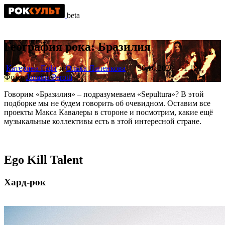
beta
География рока: Бразилия
Катерина Гафт
и
Олька Лапенкова
30.10.2020
1 191
Фото:
Janaina Perotti
Говорим «Бразилия» – подразумеваем «Sepultura»? В этой
подборке мы не будем говорить об очевидном. Оставим все
проекты Макса Кавалеры в стороне и посмотрим, какие ещё
музыкальные коллективы есть в этой интересной стране.
Ego Kill Talent
Хард-рок