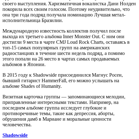
своего выступления. Харизматичная вокалистка Дани Нолден
покорила всех своим голосом. Поэтому неудивительно, что
она три года подряд получала номинацию Лучшая метал-
исполнительница Бразилии.
Международную известность коллектив получил после
выхода их третьего альбома Inner Monster Out. С ним они
достигли 9 места в чарте CMJ Loud Rock Charts, оставаясь в
топ-15 самых популярных групп на американских
радиостанциях в течение шести недель подряд, а помимо
этого попали на 26 место в чартах самых продаваемых
альбомов в Японии.
В 2015 году к Shadowside присоединился Магнус Росен,
бывший гитарист HammerFall, его можно услышать на
альбоме Shades of Humanity.
Визитная карточка группы — запоминающиеся мелодии,
приправленные интересными текстами. Например, на
последнем альбоме группа исследует глубокие и
противоречивые темы, такие как депрессия, аборты,
обрушения дамб в Мариане и моральные ценности
человечества.
Shadowside