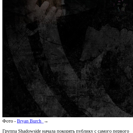
Фото -
Bryan Burch
→
Группа Shadowside начала покорять публику с самого первого