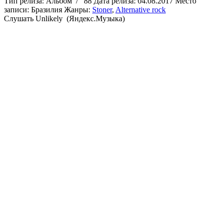
Тип релиза:
Альбом
/
88
Дата релиза:
04.08.2017
Место
записи:
Бразилия
Жанры:
Stoner
,
Alternative rock
Cлушать Unlikely (Яндекс.Музыка)