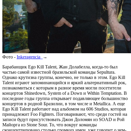
Фото -
Inkeragencia
→
Барабанщик Ego Kill Talent, Жан Долабелла, когда-то был
частью самой известной бразильской команды Sepultura.
Однако крутизна группы, конечно, не только в этом. Ego Kill
Talent играют запоминающийся и яркий альтернативный рок,
познакомиться с которым в разное время могли посетители
концертов Shinedown, System of a Down и Within Temptation. В
последние годы группа открывает подавляющее большинство
концертов в родной Бразилии, в том числе и Metallica. А еще
Ego Kill Talent работают над альбомом на 606 Studios, которая
принадлежит Foo Fighters. Поговаривают, что среди гостей на
записи будут присутствовать Джон Доломян из SOAD и Рой
Майорга из Stone Sour. То, что вокруг команды
сконцентрировано столько громких имен, уже говорит о чем-