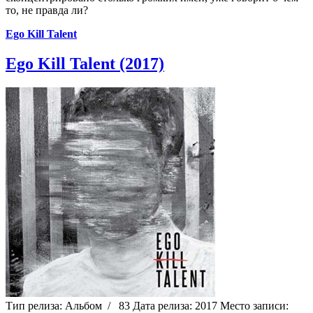
то, не правда ли?
Ego Kill Talent
Ego Kill Talent (2017)
Тип релиза:
Альбом
/
83
Дата релиза:
2017
Место записи: