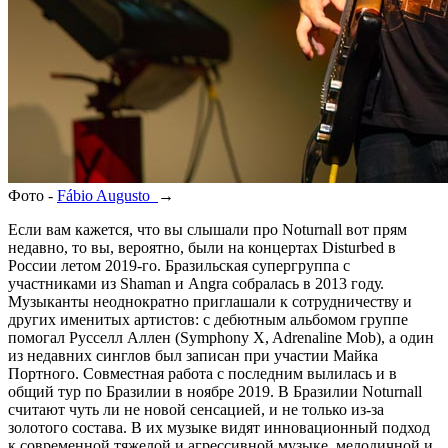
Фото -
Fábio Augusto
→
Если вам кажется, что вы слышали про Noturnall вот прям
недавно, то вы, вероятно, были на концертах Disturbed в
России летом 2019-го. Бразильская супергруппа с
участниками из Shaman и Angra собралась в 2013 году.
Музыканты неоднократно приглашали к сотрудничеству и
других именитых артистов: с дебютным альбомом группе
помогал Русселл Аллен (Symphony X, Adrenaline Mob), а один
из недавних синглов был записан при участии Майка
Портного. Совместная работа с последним вылилась и в
общий тур по Бразилии в ноябре 2019. В Бразилии Noturnall
считают чуть ли не новой сенсацией, и не только из-за
золотого состава. В их музыке видят инновационный подход
к современной тяжелой и агрессивной музыке, мелодичной и