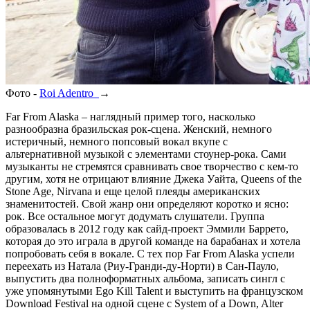
Фото -
Roi Adentro
→
Far From Alaska – наглядный пример того, насколько
разнообразна бразильская рок-сцена. Женский, немного
истеричный, немного попсовый вокал вкупе с
альтернативной музыкой с элементами стоунер-рока. Сами
музыканты не стремятся сравнивать свое творчество с кем-то
другим, хотя не отрицают влияние Джека Уайта, Queens of the
Stone Age, Nirvana и еще целой плеяды американских
знаменитостей. Свой жанр они определяют коротко и ясно:
рок. Все остальное могут додумать слушатели. Группа
образовалась в 2012 году как сайд-проект Эммили Баррето,
которая до это играла в другой команде на барабанах и хотела
попробовать себя в вокале. С тех пор Far From Alaska успели
переехать из Натала (Риу-Гранди-ду-Норти) в Сан-Пауло,
выпустить два полноформатных альбома, записать сингл с
уже упомянутыми Ego Kill Talent и выступить на французском
Download Festival на одной сцене с System of a Down, Alter