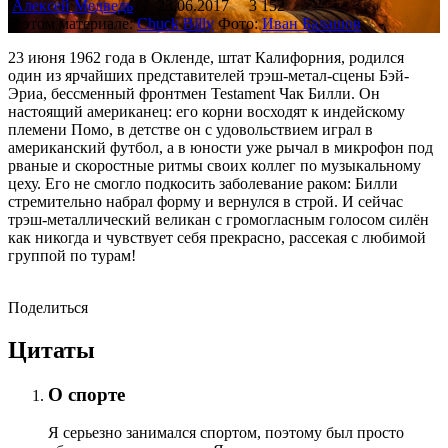
Алексей Медведь
23.06.2017
3 152
В этом материале:
Chuck Billy
Фото:
Иван Балашов
23 июня 1962 года в Окленде, штат Калифорния, родился
один из ярчайших представителей трэш-метал-сцены Бэй-
Эриа, бессменный фронтмен Testament Чак Билли. Он
настоящий американец: его корни восходят к индейскому
племени Помо, в детстве он с удовольствием играл в
американский футбол, а в юности уже рычал в микрофон под
рваные и скоростные ритмы своих коллег по музыкальному
цеху. Его не смогло подкосить заболевание раком: Билли
стремительно набрал форму и вернулся в строй. И сейчас
трэш-металлический великан с громогласным голосом силён
как никогда и чувствует себя прекрасно, рассекая с любимой
группой по турам!
Поделиться
Цитаты
О спорте
Я серьезно занимался спортом, поэтому был просто