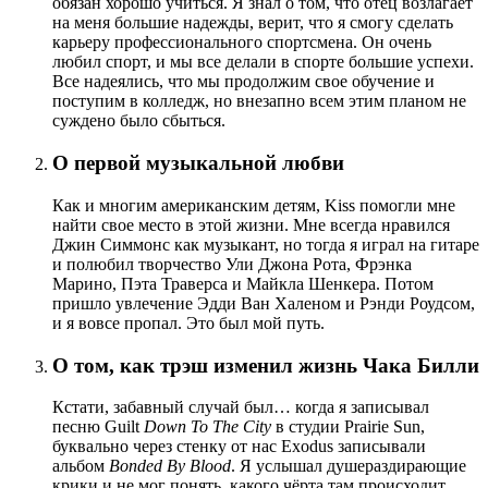
обязан хорошо учиться. Я знал о том, что отец возлагает
на меня большие надежды, верит, что я смогу сделать
карьеру профессионального спортсмена. Он очень
любил спорт, и мы все делали в спорте большие успехи.
Все надеялись, что мы продолжим свое обучение и
поступим в колледж, но внезапно всем этим планом не
суждено было сбыться.
О первой музыкальной любви
Как и многим американским детям, Kiss помогли мне
найти свое место в этой жизни. Мне всегда нравился
Джин Симмонс как музыкант, но тогда я играл на гитаре
и полюбил творчество Ули Джона Рота, Фрэнка
Марино, Пэта Траверса и Майкла Шенкера. Потом
пришло увлечение Эдди Ван Халеном и Рэнди Роудсом,
и я вовсе пропал. Это был мой путь.
О том, как трэш изменил жизнь Чака Билли
Кстати, забавный случай был… когда я записывал
песню Guilt
Down To The City
в студии Prairie Sun,
буквально через стенку от нас Exodus записывали
альбом
Bonded By Blood
. Я услышал душераздирающие
крики и не мог понять, какого чёрта там происходит.