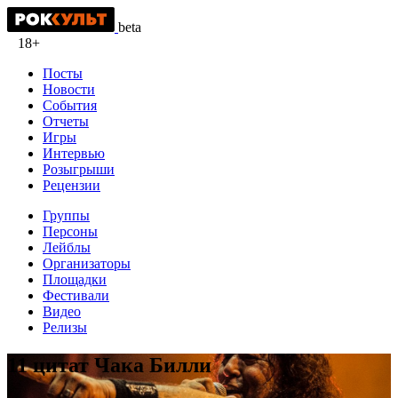
beta
18+
Посты
Новости
События
Отчеты
Игры
Интервью
Розыгрыши
Рецензии
Группы
Персоны
Лейблы
Организаторы
Площадки
Фестивали
Видео
Релизы
11 цитат Чака Билли