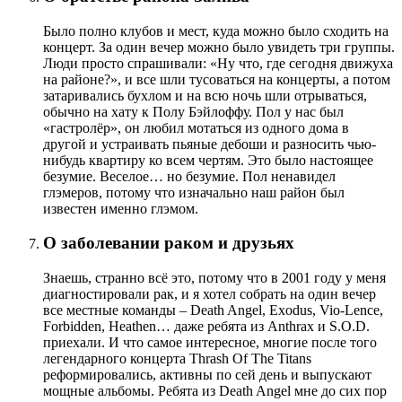
Было полно клубов и мест, куда можно было сходить на
концерт. За один вечер можно было увидеть три группы.
Люди просто спрашивали: «Ну что, где сегодня движуха
на районе?», и все шли тусоваться на концерты, а потом
затаривались бухлом и на всю ночь шли отрываться,
обычно на хату к Полу Бэйлоффу. Пол у нас был
«гастролёр», он любил мотаться из одного дома в
другой и устраивать пьяные дебоши и разносить чью-
нибудь квартиру ко всем чертям. Это было настоящее
безумие. Веселое… но безумие. Пол ненавидел
глэмеров, потому что изначально наш район был
известен именно глэмом.
О заболевании раком и друзьях
Знаешь, странно всё это, потому что в 2001 году у меня
диагностировали рак, и я хотел собрать на один вечер
все местные команды – Death Angel, Exodus, Vio-Lence,
Forbidden, Heathen… даже ребята из Anthrax и S.O.D.
приехали. И что самое интересное, многие после того
легендарного концерта Thrash Of The Titans
реформировались, активны по сей день и выпускают
мощные альбомы. Ребята из Death Angel мне до сих пор