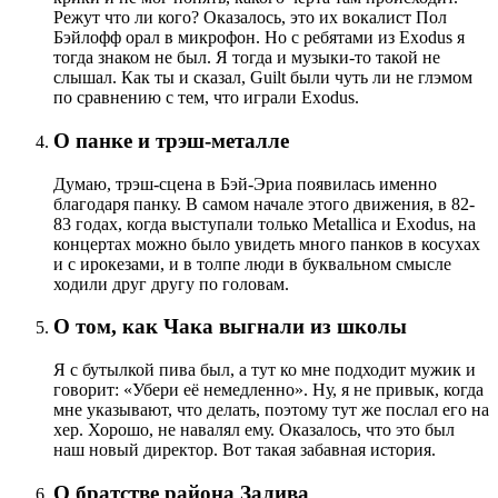
Режут что ли кого? Оказалось, это их вокалист Пол
Бэйлофф орал в микрофон. Но с ребятами из Exodus я
тогда знаком не был. Я тогда и музыки-то такой не
слышал. Как ты и сказал, Guilt были чуть ли не глэмом
по сравнению с тем, что играли Exodus.
О панке и трэш-металле
Думаю, трэш-сцена в Бэй-Эриа появилась именно
благодаря панку. В самом начале этого движения, в 82-
83 годах, когда выступали только Metallica и Exodus, на
концертах можно было увидеть много панков в косухах
и с ирокезами, и в толпе люди в буквальном смысле
ходили друг другу по головам.
О том, как Чака выгнали из школы
Я с бутылкой пива был, а тут ко мне подходит мужик и
говорит: «Убери её немедленно». Ну, я не привык, когда
мне указывают, что делать, поэтому тут же послал его на
хер. Хорошо, не навалял ему. Оказалось, что это был
наш новый директор. Вот такая забавная история.
О братстве района Залива