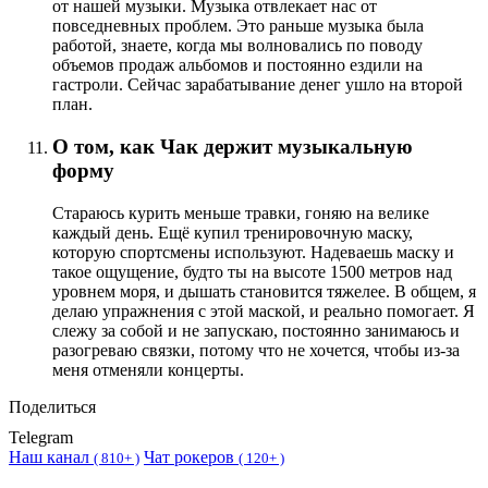
от нашей музыки. Музыка отвлекает нас от
повседневных проблем. Это раньше музыка была
работой, знаете, когда мы волновались по поводу
объемов продаж альбомов и постоянно ездили на
гастроли. Сейчас зарабатывание денег ушло на второй
план.
О том, как Чак держит музыкальную
форму
Стараюсь курить меньше травки, гоняю на велике
каждый день. Ещё купил тренировочную маску,
которую спортсмены используют. Надеваешь маску и
такое ощущение, будто ты на высоте 1500 метров над
уровнем моря, и дышать становится тяжелее. В общем, я
делаю упражнения с этой маской, и реально помогает. Я
слежу за собой и не запускаю, постоянно занимаюсь и
разогреваю связки, потому что не хочется, чтобы из-за
меня отменяли концерты.
Поделиться
Telegram
Наш канал
Чат рокеров
(
810+ )
(
120+ )