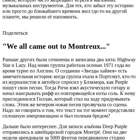
музыкальных инструментов. Для тех, кто забыл эту историю
или просто до ближайшего времени жил где-то на другой
планете, мы решили её напомнить.
Поделиться
"We all came out to Montreux..."
Раньше других были сочинены и записаны два хита: Highway
Star и Lazy. Над ними группа работала осенью 1971 года во
время турне по Англии. О создании «Звезды хайвея» есть
замечательная история: когда группа ехала в Портсмут, кто-то
из журналистов в автобусе спросил у Блэкмора, как Purple
пишут свои песни. Тогда Ричи взял акустическую гитару и
начал наигрывать рифф из повторяющейся ноты соль. К нему
присоединился Гиллан, который стал на ходу придумывать
слова. Этим же вечером новая песня прозвучала со сцены.
Надо ли говорить о том, что текст на тот момент представлял
сплошную импровизацию и был полным бредом?
Дальше было интереснее. Для записи альбома Deep Purple
отправились в швейцарский городок Монтрё. Они на две
недели арендовали за 5000 фунтов передвижную студию