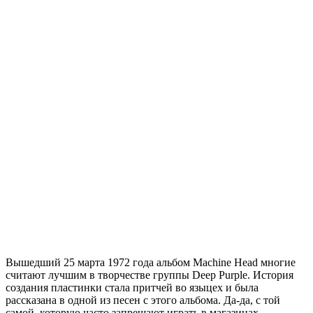
Вышедший 25 марта 1972 года альбом Machine Head многие
считают лучшим в творчестве группы Deep Purple. История
создания пластинки стала притчей во языцех и была
рассказана в одной из песен с этого альбома. Да-да, с той
самой, которую часто запрещают играть в магазинах