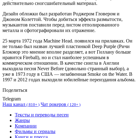
действительно сногсшибательный материал.
Дизайн обложки был разработан Роджером Гловером и
Джоном Колеттой. Чтобы добиться эффекта размытости,
музыкантов поставили перед листом отполированного
металла и сфотографировали их отражение.
25 марта 1972 года Machine Head. появился на прилавках. Он
не только был назван лучшей пластинкой Deep Purple (Ричи
Блэкмор это мнение вполне разделяет, а вот Гиллану больше
нравится Fireball), но и стал наиболее успешным в
коммерческом отношении. В качестве сингла в Англии
выходила песня Never Before (довольно странный выбор), а
уже в 1973 году в США — незабвенная Smoke on the Water. В
1997 и 2012 годах выходили юбилейные переиздания альбома.
Поделиться
Telegram
Наш канал
Чат рокеров
(
810+ )
(
120+ )
Тексты и переводы песен
Жанры
Компании
Фильмы и сериалы
Книги и пресса