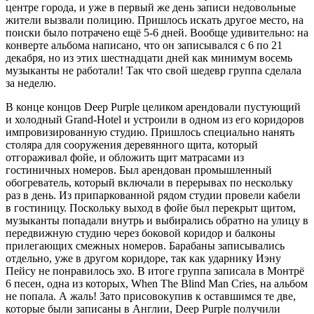
центре города, и уже в первый же день записи недовольные
жители вызвали полицию. Пришлось искать другое место, на
поиски было потрачено ещё 5-6 дней. Вообще удивительно: на
конверте альбома написано, что он записывался с 6 по 21
декабря, но из этих шестнадцати дней как минимум восемь
музыканты не работали! Так что свой шедевр группа сделала
за неделю.
В конце концов Deep Purple целиком арендовали пустующий
и холодный Grand-Hotel и устроили в одном из его коридоров
импровизированную студию. Пришлось специально нанять
столяра для сооружения деревянного щита, который
отгораживал фойе, и обложить щит матрасами из
гостиничных номеров. Был арендован промышленный
обогреватель, который включали в перерывах по нескольку
раз в день. Из припаркованной рядом студии провели кабели
в гостиницу. Поскольку выход в фойе был перекрыт щитом,
музыканты попадали внутрь и выбирались обратно на улицу в
передвижную студию через боковой коридор и балконы
прилегающих смежных номеров. Барабаны записывались
отдельно, уже в другом коридоре, так как ударнику Иэну
Пейсу не понравилось эхо. В итоге группа записала в Монтрё
6 песен, одна из которых, When The Blind Man Cries, на альбом
не попала. А жаль! Зато присовокупив к оставшимся те две,
которые были записаны в Англии, Deep Purple получили