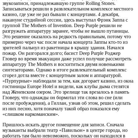
звукозаписи, принадлежавшую группе Rolling Stones.
Записываться решили в развлекательном комплексе местного
казино, где уже не раз бывали с концертами. 4 декабря,
накануне студийной сессии, здесь выступал Фрэнк Заппа с
группой The Mothers of Invention. Deep Purple решили не
разгружать аппаратуру заранее, чтобы не вышло путаницы.
Это решение оказалось на редкость правильным, потому что
примерно через час после начала концерта Заппы кто-то из
зрителей пальнул из ракетницы в крышу здания. Начался
пожар. Он разгорался долго; басист Deep Purple Роджер
Гловер во время эвакуации даже успел получше рассмотреть
аппаратуру The Mothers и восхититься двумя новенькими
синтезаторами. Однако в итоге развлекательный комплекс
сгорел дотла вместе с концертным залом и аппаратурой.
«Пурпурные» наблюдали за тем, как догорает казино, из окна
гостиницы Europe Hotel и видели, как клубы дыма стелятся
над Женевским озером. Это зрелище так врезалось в память
Гловеру, что однажды он бормотал эти слова во сне (или
после пробуждения), а Гиллан, узнав об этом, решил сделать
из них песню, хотя поначалу такой образ показался ему
«слишком наркоманским».
Пришлось искать другое помещение для записи. Сначала
музыканты выбрали театр «Павильон» в центре города, но
работать там было невозможно, поскольку он находился в