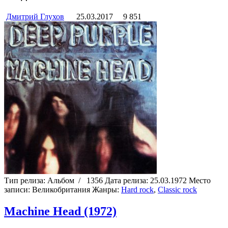
Дмитрий Глухов
25.03.2017
9 851
Тип релиза:
Альбом
/
1356
Дата релиза:
25.03.1972
Место
записи:
Великобритания
Жанры:
Hard rock
,
Classic rock
Machine Head (1972)