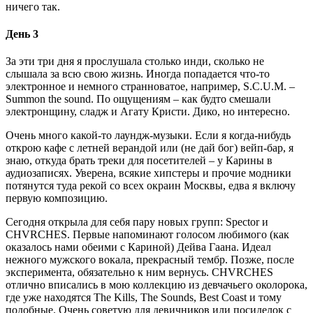
ничего так.
День 3
За эти три дня я прослушала столько инди, сколько не
слышала за всю свою жизнь. Иногда попадается что-то
электронное и немного странноватое, например, S.C.U.M. –
Summon the sound. По ощущениям – как будто смешали
электронщину, сладж и Агату Кристи. Дико, но интересно.
Очень много какой-то лаундж-музыки. Если я когда-нибудь
открою кафе с летней верандой или (не дай бог) вейп-бар, я
знаю, откуда брать треки для посетителей – у Карины в
аудиозаписях. Уверена, всякие хипстеры и прочие модники
потянутся туда рекой со всех окраин Москвы, едва я включу
первую композицию.
Сегодня открыла для себя пару новых групп: Spector и
CHVRCHES. Первые напоминают голосом любимого (как
оказалось нами обеими с Кариной) Дейва Гаана. Идеал
нежного мужского вокала, прекрасный тембр. Позже, после
эксперимента, обязательно к ним вернусь. CHVRCHES
отлично вписались в мою коллекцию из девчачьего околорока,
где уже находятся The Kills, The Sounds, Best Coast и тому
подобные. Очень советую для девичников или посиделок с