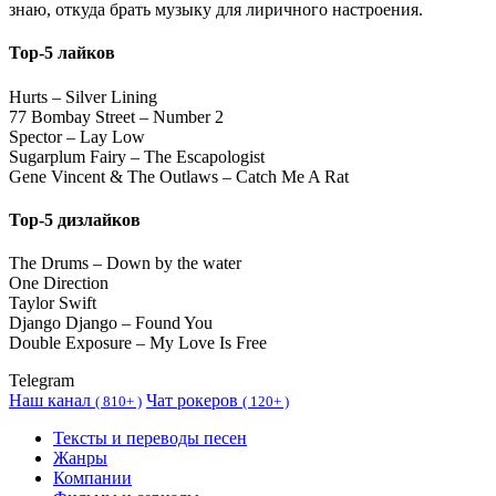
знаю, откуда брать музыку для лиричного настроения.
Top-5 лайков
Hurts – Silver Lining
77 Bombay Street – Number 2
Spector – Lay Low
Sugarplum Fairy – The Escapologist
Gene Vincent & The Outlaws – Catch Me A Rat
Top-5 дизлайков
The Drums – Down by the water
One Direction
Taylor Swift
Django Django – Found You
Double Exposure – My Love Is Free
Telegram
Наш канал
Чат рокеров
(
810+ )
(
120+ )
Тексты и переводы песен
Жанры
Компании