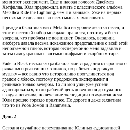
меня этот эксперимент. Еще и наорал голосом Джеймса
Хэтфилда. Юля предложила начать с классического альбома
Metallica Ride the Lightning, чем я и занялась. Уже на первых
песнях мне сделалось во всех смыслах тяжеловато.
Прежде я была знакома с Metallica на уровне десятка песен, и
этот известный набор мне даже нравился, поэтому я была
уверена, что проблем не возникнет. Оказалось, вершина
айсберга давала весьма искаженное представление о всей этой
неподъемной глыбе, которая бесцеремонно меня задавила и
затем самоукрасилась восемью цифрами и скорбным тире.
Fade to Black несколько разбавила мои страдания от яростного
рявканья и реактивных запилов, но работать под такую
музыку – все равно что неторопливо прогуливаться под
градом с яблоко, поэтому продолжить эксперимент я
решилась только вечером. То ли мои уши уже успели
адаптироваться, то ли рабочий день довел меня до нужного
градуса негатива, но вечерние экспедиции по аудиозаписям
Юли прошло гораздо приятнее. По дороге я даже захватила
что-то из Роба Зомби и Rammstein.
День 2
Сегодня случайное перемешивание Юлиных аудиозаписей