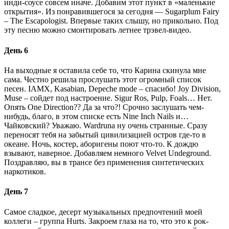
инди-соусе совсем иначе. Добавим этот пункт в «маленькие
открытия». Из понравившегося за сегодня — Sugarplum Fairy
– The Escapologist. Впервые таких слышу, но прикольно. Под
эту песню можно смонтировать летнее трэвел-видео.
День 6
На выходные я оставила себе то, что Карина скинула мне
сама. Честно решила прослушать этот огромный список
песен. IAMX, Kasabian, Depeche mode – спасибо! Joy Division,
Muse – сойдет под настроение. Sigur Ros, Pulp, Foals… Нет.
Опять One Direction?? Да за что?! Срочно заслушать чем-
нибудь, благо, в этом списке есть Nine Inch Nails и…
Чайковский? Уважаю. Wardruna ну очень странные. Сразу
переносят тебя на забытый цивилизацией остров где-то в
океане. Ночь, костер, аборигены поют что-то. К дождю
взывают, наверное. Добавляем немного Velvet Undeground.
Поздравляю, вы в трансе без применения синтетических
наркотиков.
День 7
Самое сладкое, десерт музыкальных предпочтений моей
коллеги – группа Hurts. Закроем глаза на то, что это к рок-