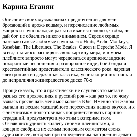
Карина Еганян
Описание своих музыкальных предпочтений для меня –
бросающий в дрожь кошмар, и перечисление любимых
жанров и групп каждый раз затягивается надолго, чтобы, не
дай бог, не обделить никого вниманием. Скрепя сердце
называю самые любимые группы: это Hurts, Arctic Monkeys,
Kasabian, The Libertines, The Beatles, Queen и Depeche Mode. Я
всегда пытаюсь расширять свою картину мира, и в моем
плейлисте запросто могут чередоваться древнеисландские
похоронные песнопения и разнородное инди, бой-бэнды и
хрестоматийные представители классического рока, ядреная
электроника и сдержанная классика, угнетающий постпанк и
до неприличия жизнерадостное диско 70-х.
Проще сказать, что я практически не слушаю: это метал в
разных его проявлениях и русский рок – как раз то, по чему
взялась просвещать меня моя коллега Юля. Именно эти жанры
выпали из весьма масштабного пересечения наших вкусов, и я
с энтузиазмом подготовилась поприветствовать порцию
страданий, предусмотренную этим экспериментом.
Отчаявшись удивить коллегу своими плейлистами, я
коварно сдобрила их самым попсовым сегментом своих
аудиозаписей, который при определенном настроении делает