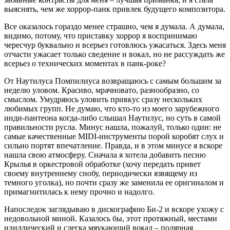
выяснять, чем же хоррор-панк привлек будущего композитора.
Все оказалось гораздо менее страшно, чем я думала. А думала,
видимо, потому, что приставку хоррор я воспринимаю
чересчур буквально и всерьез готовлюсь ужасаться. Здесь меня
отчасти ужасает только сведение и вокал, но не рассуждать же
всерьез о технических моментах в панк-роке?
От Наутилуса Помпилиуса возвращаюсь с самым большим за
неделю уловом. Красиво, мрачновато, разнообразно, со
смыслом. Умудряюсь уловить привкус сразу нескольких
любимых групп. Не думаю, что кто-то из моего зарубежного
инди-пантеона когда-либо слышал Наутилус, но суть в самой
правильности русла. Минус нашла, пожалуй, только один: не
самые качественные MIDI-инструменты порой коробят слух и
сильно портят впечатление. Правда, и в этом минусе я вскоре
нашла свою атмосферу. Сначала я хотела добавить песню
Крылья в оркестровой обработке (хочу передать привет
своему внутреннему снобу, периодически язвящему из
темного уголка), но почти сразу же заменила ее оригиналом и
примагнитилась к нему прочно и надолго.
Напоследок заглядываю в дискографию Би-2 и вскоре ухожу с
недовольной миной. Казалось бы, этот протяжный, местами
идиллический и слегка мяукающий вокал – полярная