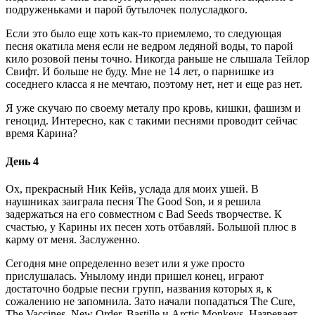
подруженьками и парой бутылочек полусладкого.
Если это было еще хоть как-то приемлемо, то следующая
песня окатила меня если не ведром ледяной воды, то парой
кило розовой пены точно. Никогда раньше не слышала Тейлор
Свифт. И больше не буду. Мне не 14 лет, о парнишке из
соседнего класса я не мечтаю, поэтому нет, нет и еще раз нет.
Я уже скучаю по своему металу про кровь, кишки, фашизм и
геноцид. Интересно, как с такими песнями проводит сейчас
время Карина?
День 4
Ох, прекрасный Ник Кейв, услада для моих ушей. В
наушниках заиграла песня The Good Son, и я решила
задержаться на его совместном с Bad Seeds творчестве. К
счастью, у Карины их песен хоть отбавляй. Большой плюс в
карму от меня. Заслуженно.
Сегодня мне определенно везет или я уже просто
прислушалась. Унылому инди пришел конец, играют
достаточно бодрые песни групп, названия которых я, к
сожалению не запомнила. Зато начали попадаться The Cure,
The Vaccines, New Order, Bastille и Arctic Monkeys. Назревает