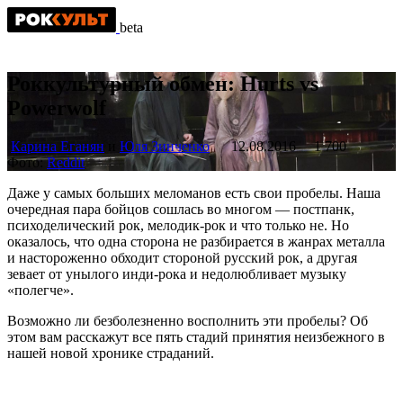
beta
Роккультурный обмен: Hurts vs
Powerwolf
Карина Еганян
и
Юля Зинченко
12.08.2016
1 700
Фото:
Reddit
Даже у самых больших меломанов есть свои пробелы. Наша
очередная пара бойцов сошлась во многом — постпанк,
психоделический рок, мелодик-рок и что только не. Но
оказалось, что одна сторона не разбирается в жанрах металла
и настороженно обходит стороной русский рок, а другая
зевает от унылого инди-рока и недолюбливает музыку
«полегче».
Возможно ли безболезненно восполнить эти пробелы? Об
этом вам расскажут все пять стадий принятия неизбежного в
нашей новой хронике страданий.