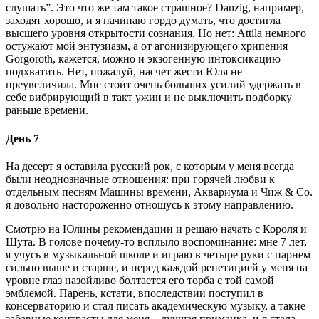
слушать”. Это что же там такое страшное? Danzig, например,
заходят хорошо, и я начинаю гордо думать, что достигла
высшего уровня открытости сознания. Но нет: Attila немного
остужают мой энтузиазм, а от агонизирующего хрипения
Gorgoroth, кажется, можно и экзогенную интоксикацию
подхватить. Нет, пожалуй, насчет жести Юля не
преувеличила. Мне стоит очень больших усилий удержать в
себе вибрирующий в такт ужин и не выключить подборку
раньше времени.
День 7
На десерт я оставила русский рок, с которым у меня всегда
были неоднозначные отношения: при горячей любви к
отдельным песням Машины времени, Аквариума и Чиж & Co.
я довольно настороженно отношусь к этому направлению.
Смотрю на Юлины рекомендации и решаю начать с Короля и
Шута. В голове почему-то всплыло воспоминание: мне 7 лет,
я учусь в музыкальной школе и играю в четыре руки с парнем
сильно выше и старше, и перед каждой репетицией у меня на
уровне глаз назойливо болтается его торба с той самой
эмблемой. Парень, кстати, впоследствии поступил в
консерваторию и стал писать академическую музыку, а такие
забавные контрасты для меня – лучшая приманка, и я стала