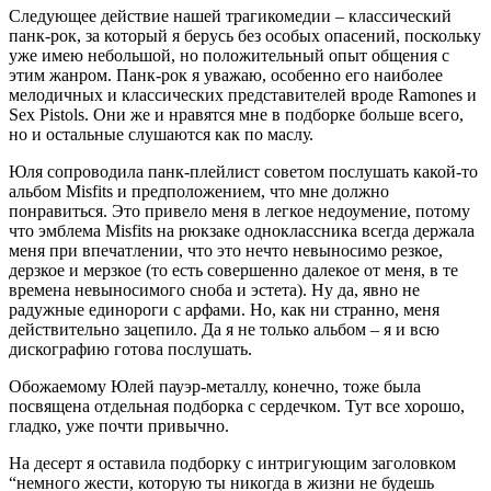
Следующее действие нашей трагикомедии – классический
панк-рок, за который я берусь без особых опасений, поскольку
уже имею небольшой, но положительный опыт общения с
этим жанром. Панк-рок я уважаю, особенно его наиболее
мелодичных и классических представителей вроде Ramones и
Sex Pistols. Они же и нравятся мне в подборке больше всего,
но и остальные слушаются как по маслу.
Юля сопроводила панк-плейлист советом послушать какой-то
альбом Misfits и предположением, что мне должно
понравиться. Это привело меня в легкое недоумение, потому
что эмблема Misfits на рюкзаке одноклассника всегда держала
меня при впечатлении, что это нечто невыносимо резкое,
дерзкое и мерзкое (то есть совершенно далекое от меня, в те
времена невыносимого сноба и эстета). Ну да, явно не
радужные единороги с арфами. Но, как ни странно, меня
действительно зацепило. Да я не только альбом – я и всю
дискографию готова послушать.
Обожаемому Юлей пауэр-металлу, конечно, тоже была
посвящена отдельная подборка с сердечком. Тут все хорошо,
гладко, уже почти привычно.
На десерт я оставила подборку с интригующим заголовком
“немного жести, которую ты никогда в жизни не будешь