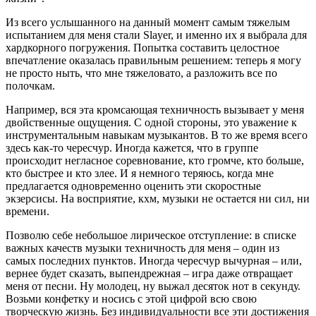
Из всего услышанного на данный момент самым тяжелым
испытанием для меня стали Slayer, и именно их я выбрала для
хардкорного погружения. Попытка составить целостное
впечатление оказалась правильным решением: теперь я могу
не просто ныть, что мне тяжеловато, а разложить все по
полочкам.
Например, вся эта кромсающая техничность вызывает у меня
двойственные ощущения. С одной стороны, это уважение к
инструментальным навыкам музыкантов. В то же время всего
здесь как-то чересчур. Иногда кажется, что в группе
происходит негласное соревнование, кто громче, кто больше,
кто быстрее и кто злее. И я немного теряюсь, когда мне
предлагается одновременно оценить эти скоростные
экзерсисы. На восприятие, кхм, музыки не остается ни сил, ни
времени.
Позволю себе небольшое лирическое отступление: в списке
важных качеств музыки техничность для меня – один из
самых последних пунктов. Иногда чересчур вычурная – или,
вернее будет сказать, выпендрежная – игра даже отвращает
меня от песни. Ну молодец, ну выжал десяток нот в секунду.
Возьми конфетку и носись с этой цифрой всю свою
творческую жизнь. Без индивидуальности все эти достижения