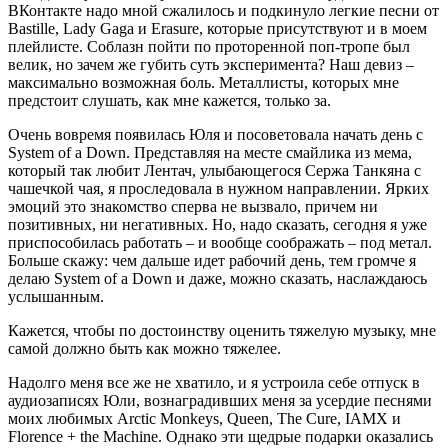
ВКонтакте надо мной сжалилось и подкинуло легкие песни от
Bastille, Lady Gaga и Erasure, которые присутствуют и в моем
плейлисте. Соблазн пойти по проторенной поп-тропе был
велик, но зачем же губить суть эксперимента? Наш девиз –
максимально возможная боль. Металлисты, которых мне
предстоит слушать, как мне кажется, только за.
Очень вовремя появилась Юля и посоветовала начать день с
System of a Down. Представляя на месте смайлика из мема,
который так любит Лентач, улыбающегося Сержа Танкяна с
чашечкой чая, я проследовала в нужном направлении. Ярких
эмоций это знакомство сперва не вызвало, причем ни
позитивных, ни негативных. Но, надо сказать, сегодня я уже
приспособилась работать – и вообще соображать – под метал.
Больше скажу: чем дальше идет рабочий день, тем громче я
делаю System of a Down и даже, можно сказать, наслаждаюсь
услышанным.
Кажется, чтобы по достоинству оценить тяжелую музыку, мне
самой должно быть как можно тяжелее.
Надолго меня все же не хватило, и я устроила себе отпуск в
аудиозаписях Юли, вознаградивших меня за усердие песнями
моих любимых Arctic Monkeys, Queen, The Cure, IAMX и
Florence + the Machine. Однако эти щедрые подарки оказались