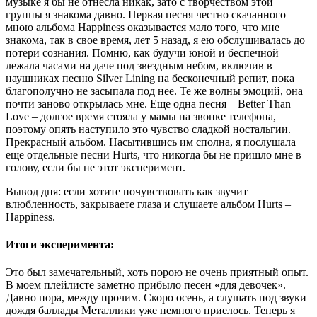
музыке я бы не отнесла никак, зато с творчеством этой
группы я знакома давно. Первая песня честно скачанного
мною альбома Happiness оказывается мало того, что мне
знакома, так в свое время, лет 5 назад, я ею обслушивалась до
потери сознания. Помню, как будучи юной и беспечной
лежала часами на даче под звездным небом, включив в
наушниках песню Silver Lining на бесконечный репит, пока
благополучно не засыпала под нее. Те же волны эмоций, она
почти заново открылась мне. Еще одна песня – Better Than
Love – долгое время стояла у мамы на звонке телефона,
поэтому опять наступило это чувство сладкой ностальгии.
Прекрасный альбом. Насытившись им сполна, я послушала
еще отдельные песни Hurts, что никогда бы не пришло мне в
голову, если бы не этот эксперимент.
Вывод дня: если хотите почувствовать как звучит
влюбленность, закрываете глаза и слушаете альбом Hurts –
Happiness.
Итоги эксперимента:
Это был замечательный, хоть порою не очень приятный опыт.
В моем плейлисте заметно прибыло песен «для девочек».
Давно пора, между прочим. Скоро осень, а слушать под звуки
дождя баллады Металлики уже немного приелось. Теперь я