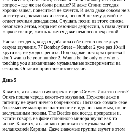
вопрос – где же вы были раньше? И даже Сплин сегодня
хорошо зашел, повеситься не хочется. И дело даже совсем не в
институтах, экзаменах и сессии, песня Я не хочу домой не
отдает вечным декадансом. Слушать песни из этого списка
безопасно летом, когда нет сезонной депрессии, в глаза лупит
жаркое солнце, жизнь кажется даже немного прекрасной.
Настал тот день, когда я добавила себе песню после двух
секунд звучания. 77 Bombay Street – Number 2 уже раз 10-ый
крутится, не уходя с репита. Под бодрые повторы припева I
don’t wanna be your number 2, Wanna be the only one who is
touching you я заканчиваю музыкальные эксперименты на
сегодня. Оставим приятное послевкусие.
День 5
Кажется, я слышала саундтрек к игре «Симс». Или это песня?
Опять пошла череда какого-то мяуканья. Неужели даже в
пятницу не будет ничего бодренького? Пытаюсь создать себе
более-менее мажорное настроение и иду по знакомым, но не
заслушанным песням. The Beatles как всегда прекрасны и,
кстати говоря, на фоне сплошного минора звучат как-то
иначе. Кажется, я начинаю проникаться музыкальной
меланхолией Карины. Даже знакомые группы звучат в этом