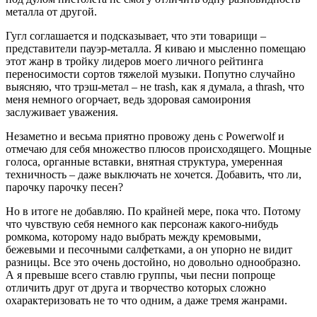
металла от другой.
Гугл соглашается и подсказывает, что эти товарищи –
представители пауэр-металла. Я киваю и мысленно помещаю
этот жанр в тройку лидеров моего личного рейтинга
переносимости сортов тяжелой музыки. Попутно случайно
выясняю, что трэш-метал – не trash, как я думала, а thrash, что
меня немного огорчает, ведь здоровая самоирония
заслуживает уважения.
Незаметно и весьма приятно провожу день с Powerwolf и
отмечаю для себя множество плюсов происходящего. Мощные
голоса, органные вставки, внятная структура, умеренная
техничность – даже выключать не хочется. Добавить, что ли,
парочку парочку песен?
Но в итоге не добавляю. По крайней мере, пока что. Потому
что чувствую себя немного как персонаж какого-нибудь
ромкома, которому надо выбрать между кремовыми,
бежевыми и песочными салфетками, а он упорно не видит
разницы. Все это очень достойно, но довольно однообразно.
А я превыше всего ставлю группы, чьи песни попроще
отличить друг от друга и творчество которых сложно
охарактеризовать не то что одним, а даже тремя жанрами.