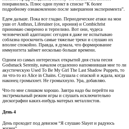
понравились. Плюс один пункт в списке “К более
подробному ознакомлению после завершения эксперимента”.
Едем дальше. Пока все гладко. Периодические атаки на мои
уши от Anthrax, Liferuiner (ох, ирония) и Combichrist
принимаю смиренно и терпеливо. Вот они, чудеса
человеческой адаптации: сегодня я даже не испытываю
соблазна проскочить самые тяжелые треки и слушаю их
вполне спокойно. Правда, я думала, что формирование
иммунитета займет несколько больше времени.
Одним из самых интересных открытий дня стала песня
Godsmack Serenity, началом отдаленно напомнившая мне то ли
акустическую Used To Be My Girl The Last Shadow Puppets, то
ли что-то из Alice in Chains. Слушала с опаской и ждала, когда
наконец громыхнет. Не громыхнуло. Ура, добавляю.
Что-то мне слишком хорошо. Завтра надо бы перейти на
экстремальный режим игры и слушать исключительно
дискографии каких-нибудь матерых металлистов.
День 4
День проходит под девизом “Я слушаю Slayer и радуюсь
жизни”.