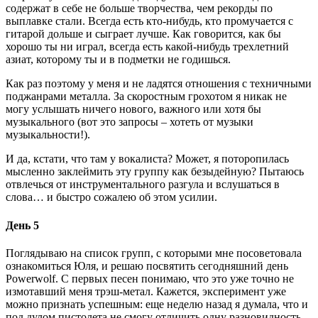
содержат в себе не больше творчества, чем рекорды по
выплавке стали. Всегда есть кто-нибудь, кто промучается с
гитарой дольше и сыграет лучше. Как говорится, как бы
хорошо ты ни играл, всегда есть какой-нибудь трехлетний
азиат, которому ты и в подметки не годишься.
Как раз поэтому у меня и не ладятся отношения с техничными
поджанрами металла. За скоростным грохотом я никак не
могу услышать ничего нового, важного или хотя бы
музыкального (вот это запросы – хотеть от музыки
музыкальности!).
И да, кстати, что там у вокалиста? Может, я поторопилась
мысленно заклеймить эту группу как безыдейную? Пытаюсь
отвлечься от инструментального разгула и вслушаться в
слова… и быстро сожалею об этом усилии.
День 5
Поглядываю на список групп, с которыми мне посоветовала
ознакомиться Юля, и решаю посвятить сегодняшний день
Powerwolf. С первых песен понимаю, что это уже точно не
измотавший меня трэш-метал. Кажется, эксперимент уже
можно признать успешным: еще неделю назад я думала, что и
под дулом пистолета не смогу отличить одну разновидность