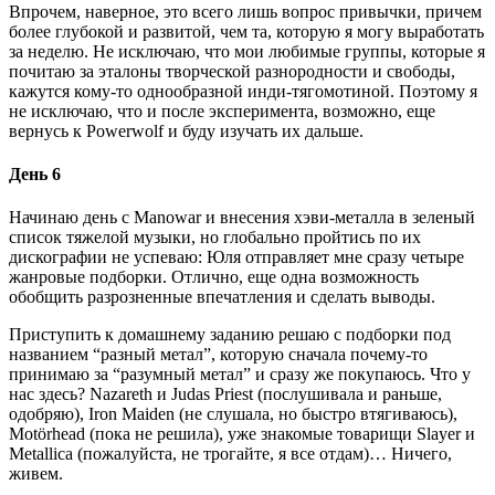
Впрочем, наверное, это всего лишь вопрос привычки, причем
более глубокой и развитой, чем та, которую я могу выработать
за неделю. Не исключаю, что мои любимые группы, которые я
почитаю за эталоны творческой разнородности и свободы,
кажутся кому-то однообразной инди-тягомотиной. Поэтому я
не исключаю, что и после эксперимента, возможно, еще
вернусь к Powerwolf и буду изучать их дальше.
День 6
Начинаю день с Manowar и внесения хэви-металла в зеленый
список тяжелой музыки, но глобально пройтись по их
дискографии не успеваю: Юля отправляет мне сразу четыре
жанровые подборки. Отлично, еще одна возможность
обобщить разрозненные впечатления и сделать выводы.
Приступить к домашнему заданию решаю с подборки под
названием “разный метал”, которую сначала почему-то
принимаю за “разумный метал” и сразу же покупаюсь. Что у
нас здесь? Nazareth и Judas Priest (послушивала и раньше,
одобряю), Iron Maiden (не слушала, но быстро втягиваюсь),
Motörhead (пока не решила), уже знакомые товарищи Slayer и
Metallica (пожалуйста, не трогайте, я все отдам)… Ничего,
живем.