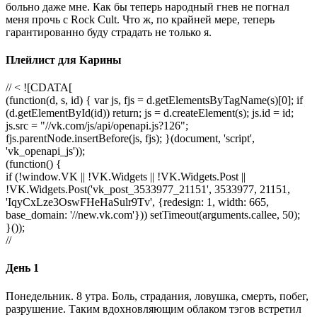
больно даже мне. Как бы теперь народный гнев не погнал
меня прочь с Rock Cult. Что ж, по крайней мере, теперь
гарантированно буду страдать не только я.
Плейлист для Карины
// < ![CDATA[
(function(d, s, id) { var js, fjs = d.getElementsByTagName(s)[0]; if
(d.getElementById(id)) return; js = d.createElement(s); js.id = id;
js.src = "//vk.com/js/api/openapi.js?126";
fjs.parentNode.insertBefore(js, fjs); }(document, 'script',
'vk_openapi_js'));
(function() {
if (!window.VK || !VK.Widgets || !VK.Widgets.Post ||
!VK.Widgets.Post('vk_post_3533977_21151', 3533977, 21151,
'IqyCxLze3OswFHeHaSulr9Tv', {redesign: 1, width: 665,
base_domain: '//new.vk.com'})) setTimeout(arguments.callee, 50);
}());
//
День 1
Понедельник. 8 утра. Боль, страдания, ловушка, смерть, побег,
разрушение. Таким вдохновляющим облаком тэгов встретил