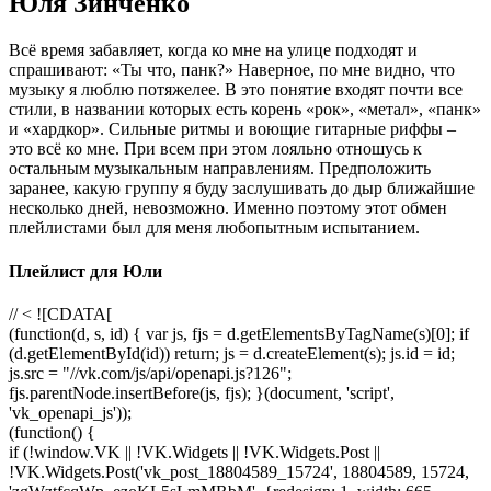
Юля Зинченко
Всё время забавляет, когда ко мне на улице подходят и
спрашивают: «Ты что, панк?» Наверное, по мне видно, что
музыку я люблю потяжелее. В это понятие входят почти все
стили, в названии которых есть корень «рок», «метал», «панк»
и «хардкор». Сильные ритмы и воющие гитарные риффы –
это всё ко мне. При всем при этом лояльно отношусь к
остальным музыкальным направлениям. Предположить
заранее, какую группу я буду заслушивать до дыр ближайшие
несколько дней, невозможно. Именно поэтому этот обмен
плейлистами был для меня любопытным испытанием.
Плейлист для Юли
// < ![CDATA[
(function(d, s, id) { var js, fjs = d.getElementsByTagName(s)[0]; if
(d.getElementById(id)) return; js = d.createElement(s); js.id = id;
js.src = "//vk.com/js/api/openapi.js?126";
fjs.parentNode.insertBefore(js, fjs); }(document, 'script',
'vk_openapi_js'));
(function() {
if (!window.VK || !VK.Widgets || !VK.Widgets.Post ||
!VK.Widgets.Post('vk_post_18804589_15724', 18804589, 15724,