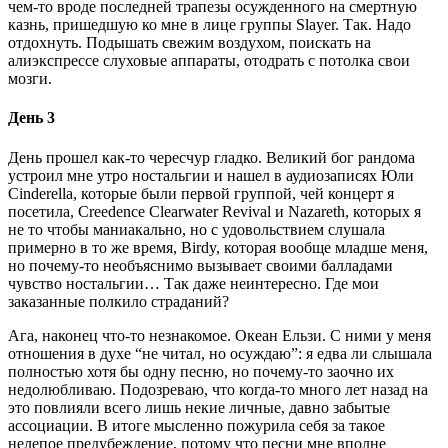
чем-то вроде последней трапезы осужденного на смертную
казнь, пришедшую ко мне в лице группы Slayer. Так. Надо
отдохнуть. Подышать свежим воздухом, поискать на
алиэкспрессе слуховые аппараты, отодрать с потолка свои
мозги.
День 3
День прошел как-то чересчур гладко. Великий бог рандома
устроил мне утро ностальгии и нашел в аудиозаписях Юли
Cinderella, которые были первой группой, чей концерт я
посетила, Creedence Clearwater Revival и Nazareth, которых я
не то чтобы маниакально, но с удовольствием слушала
примерно в то же время, Birdy, которая вообще младше меня,
но почему-то необъяснимо вызывает своими балладами
чувство ностальгии… Так даже неинтересно. Где мои
заказанные полкило страданий?
Ага, наконец что-то незнакомое. Океан Ельзи. С ними у меня
отношения в духе “не читал, но осуждаю”: я едва ли слышала
полностью хотя бы одну песню, но почему-то заочно их
недолюбливаю. Подозреваю, что когда-то много лет назад на
это повлияли всего лишь некие личные, давно забытые
ассоциации. В итоге мысленно пожурила себя за такое
нелепое предубеждение, потому что песни мне вполне