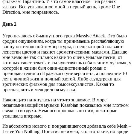
фильмам Тарантино. И что самое классное – на разных
языках. Все услышанное мной в первый день, кроме One
Direction, мне понравилось.
День 2
Утро началось с 8-минутного трека Massive Attack. Это было
сродни ощущениям, когда ты принимаешь расслабляющую
ванну оптимальной температуры, в пене которой плавают
лепестки цветов и пахнет ароматическими маслами. Дальше
мне везло не так сильно: какие-то очень унылые песни, от
которых тянет зевать, и ты чувствуешь себя «синим чулком», у
которой в жизни был один-единственный роман с
преподавателем из Пражского университета, а последние 10
лет в личной жизни полный застой. Либо саундтреки для
эротических фильмов для гомосексуалистов. Какая-то
пресная, хоть и мелодичная музыка.
Наконец-то наткнулась на что-то знакомое. В море
незапоминающейся музыки Kasabian показались мне глотком
свежего воздуха. Немного прошлась по ним, некоторые
услышала впервые.
Из абсолютно нового и понравившегося добавила себе Mesh –
Leave You Nothing. Понятия не имею, кто это такие, но вроде