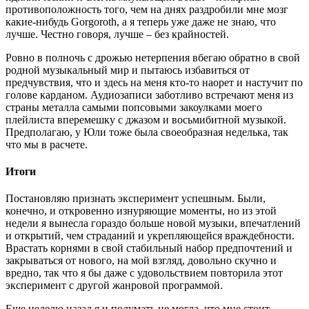
противоположность того, чем на днях раздробили мне мозг
какие-нибудь Gorgoroth, а я теперь уже даже не знаю, что
лучше. Честно говоря, лучше – без крайностей.
Ровно в полночь с дрожью нетерпения вбегаю обратно в свой
родной музыкальный мир и пытаюсь избавиться от
предчувствия, что и здесь на меня кто-то наорет и настучит по
голове карданом. Аудиозаписи заботливо встречают меня из
страны металла самыми попсовыми закоулками моего
плейлиста вперемешку с джазом и восьмибитной музыкой.
Предполагаю, у Юли тоже была своеобразная неделька, так
что мы в расчете.
Итоги
Постановляю признать эксперимент успешным. Были,
конечно, и откровенно изнуряющие моменты, но из этой
недели я вынесла гораздо больше новой музыки, впечатлений
и открытий, чем страданий и укрепляющейся враждебности.
Врастать корнями в свой стабильный набор предпочтений и
закрываться от нового, на мой взгляд, довольно скучно и
вредно, так что я бы даже с удовольствием повторила этот
эксперимент с другой жанровой программой.
Еще неделю назад я и подумать не могла, что мне стоит