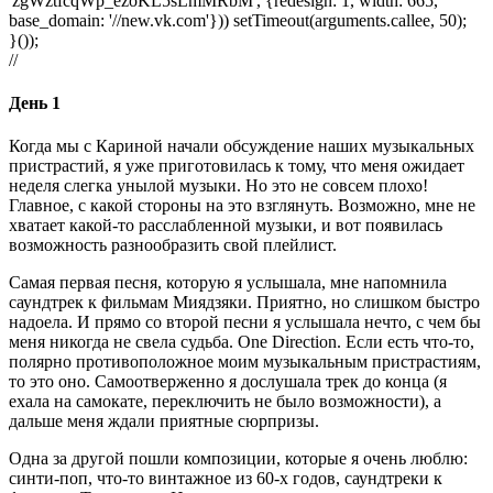
'zgWztfcqWp_ezoKL5sLmMRbM', {redesign: 1, width: 665,
base_domain: '//new.vk.com'})) setTimeout(arguments.callee, 50);
}());
//
День 1
Когда мы с Кариной начали обсуждение наших музыкальных
пристрастий, я уже приготовилась к тому, что меня ожидает
неделя слегка унылой музыки. Но это не совсем плохо!
Главное, с какой стороны на это взглянуть. Возможно, мне не
хватает какой-то расслабленной музыки, и вот появилась
возможность разнообразить свой плейлист.
Самая первая песня, которую я услышала, мне напомнила
саундтрек к фильмам Миядзяки. Приятно, но слишком быстро
надоела. И прямо со второй песни я услышала нечто, с чем бы
меня никогда не свела судьба. One Direction. Если есть что-то,
полярно противоположное моим музыкальным пристрастиям,
то это оно. Самоотверженно я дослушала трек до конца (я
ехала на самокате, переключить не было возможности), а
дальше меня ждали приятные сюрпризы.
Одна за другой пошли композиции, которые я очень люблю:
синти-поп, что-то винтажное из 60-х годов, саундтреки к