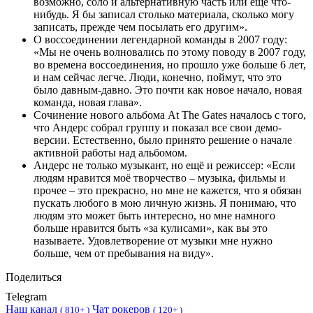
возможно, соло и альтернативную часть или ещё что-
нибудь. Я бы записал столько материала, сколько могу
записать, прежде чем посылать его другим».
О воссоединении легендарной команды в 2007 году:
«Мы не очень волновались по этому поводу в 2007 году,
во времена воссоединения, но прошло уже больше 6 лет,
и нам сейчас легче. Люди, конечно, поймут, что это
было давным-давно. Это почти как новое начало, новая
команда, новая глава».
Сочинение нового альбома At The Gates началось с того,
что Андерс собрал группу и показал все свои демо-
версии. Естественно, было принято решение о начале
активной работы над альбомом.
Андерс не только музыкант, но ещё и режиссер: «Если
людям нравится моё творчество – музыка, фильмы и
прочее – это прекрасно, но мне не кажется, что я обязан
пускать любого в мою личную жизнь. Я понимаю, что
людям это может быть интересно, но мне намного
больше нравится быть «за кулисами», как вы это
называете. Удовлетворение от музыки мне нужно
больше, чем от пребывания на виду».
Поделиться
Telegram
Наш канал
Чат рокеров
(
810+ )
(
120+ )