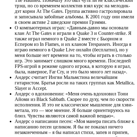
The Haunted. Поначалу это был чуть ли не классический
трэш, но со временем коллектив взял курс на мелодик-
дэт корни At The Gates. Группа активно гастролировала
и записывала забойные альбомы. К 2001 году они имели
в своем активе 2 шведские премии Грэмми.
О компьютерных играх: «Давным-давно мы основали
клан At The Gates и играли в Quake 3 и Counter-strike. Я
также играл немного в Quake 2 вместе с Бьорном и
Еспером из In Flames, и их кланом Trespassers. Иногда я
играю немного в Quake Live онлайн (бесплатно), но у
меня больше нет времени на то, чтобы играть в столько
игр. Это занимает слишком много времени. Последней
FPS-игрой в режиме одного игрока, в которую я играл,
была, наверное, Far Cry, и это было много лет назад».
Андерс считает Ингви Мальмстина величайшим
гитаристом. Братья росли на таких группах как Metallica,
Slayer и Accept.
Андерс о вдохновении: «Меня очень вдохновил Тони
Айоми из Black Sabbath. Скорее по духу, чем по скорости
исполнения. И это не классическое мышление для хэви-
метала, это — мое мнение. Я больше ориентируюсь на
блюз. Чувства являются самой важной вещью».
Андерс о написании песен: «Моя манера писать ближе к
написанию песен целиком. Я бы не показал ничего
незаконченным – я бы написал стихи, запев и припев,