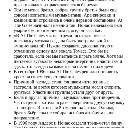
практиковался и практиковался всё время».
Тем не менее братья, собрав группу братья были ещё
совсем неопытными музыкантами. Аранжировки и
композиции строились в очень нервной обстановке. At
The Gates начинали именно так. Йонас изначально был
ударником, но в конечном итоге, он взял бас.
«В At The Gates мы не стремились стать мягче,
поскольку музыка создана быть экстремальной и
эмоциональной. Нужно создавать диссонантную и
отчаянную основу для вокала Томаса. Это бы не
сработало, если бы мы пытались играть мягче. Хотя мы
пытаемся вставлять некоторые энергичные части там и
здесь, это всегда сказывается на песне и подходе»ю
В сентябре 1996 года At The Gates решили поставить
крест на своем существовании.
Причиной распада стали слишком интенсивные
гастроли, за время которых музыканты могли спорить,
ругаться. Участники группы устали друг от друга.
Была и другая причина – музыкальные противоречия.
Часть группы хотела играть совершенно другую музыку
– панк-рок. В итоге, всё замерло на 2 года. Однако,
братья Бьёрлеры не собирались бросать брутальное
направление.
В 1996 году Андерс и Йонас создали трэш-метал банду