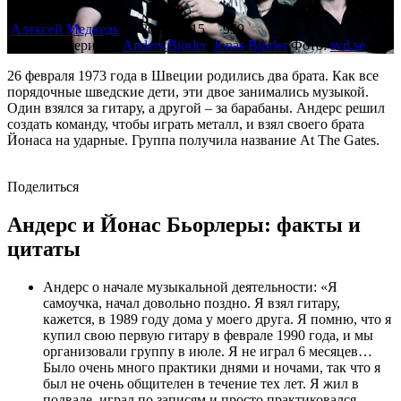
Алексей Медведь
26.02.2015
959
В этом материале:
Anders Björler
,
Jonas Björler
Фото:
svd.se
26 февраля 1973 года в Швеции родились два брата. Как все
порядочные шведские дети, эти двое занимались музыкой.
Один взялся за гитару, а другой – за барабаны. Андерс решил
создать команду, чтобы играть металл, и взял своего брата
Йонаса на ударные. Группа получила название At The Gates.
Поделиться
Андерс и Йонас Бьорлеры: факты и
цитаты
Андерс о начале музыкальной деятельности: «Я
самоучка, начал довольно поздно. Я взял гитару,
кажется, в 1989 году дома у моего друга. Я помню, что я
купил свою первую гитару в феврале 1990 года, и мы
организовали группу в июле. Я не играл 6 месяцев…
Было очень много практики днями и ночами, так что я
был не очень общителен в течение тех лет. Я жил в
подвале, играл по записям и просто практиковался,