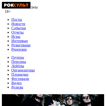
beta
18+
Посты
Новости
События
Отчеты
Игры
Интервью
Розыгрыши
Рецензии
Группы
Персоны
Лейблы
Организаторы
Площадки
Фестивали
Видео
Релизы
Андерс и Йонас Бьорлеры в фактах и
цитатах