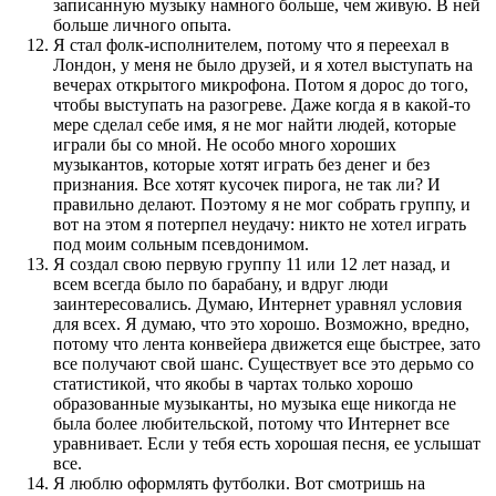
записанную музыку намного больше, чем живую. В ней
больше личного опыта.
Я стал фолк-исполнителем, потому что я переехал в
Лондон, у меня не было друзей, и я хотел выступать на
вечерах открытого микрофона. Потом я дорос до того,
чтобы выступать на разогреве. Даже когда я в какой-то
мере сделал себе имя, я не мог найти людей, которые
играли бы со мной. Не особо много хороших
музыкантов, которые хотят играть без денег и без
признания. Все хотят кусочек пирога, не так ли? И
правильно делают. Поэтому я не мог собрать группу, и
вот на этом я потерпел неудачу: никто не хотел играть
под моим сольным псевдонимом.
Я создал свою первую группу 11 или 12 лет назад, и
всем всегда было по барабану, и вдруг люди
заинтересовались. Думаю, Интернет уравнял условия
для всех. Я думаю, что это хорошо. Возможно, вредно,
потому что лента конвейера движется еще быстрее, зато
все получают свой шанс. Существует все это дерьмо со
статистикой, что якобы в чартах только хорошо
образованные музыканты, но музыка еще никогда не
была более любительской, потому что Интернет все
уравнивает. Если у тебя есть хорошая песня, ее услышат
все.
Я люблю оформлять футболки. Вот смотришь на