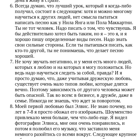
день я живу в страхе.
Всегда думаю, что лучший урок, который я когда-либо
получил, состоит в следующем: хотя и можно многому
научиться к других людей, нет смысла пытаться
написать песню как у Нила Янга или Пола Маккартни.
Ты не тот человек. Надо писать о том, что чувствуешь. Я
бы действительно хотел быть таким, но я – это я, и я
хорошо пишу определенные виды песен. Надо знать
свои сильные стороны. Если ты пытаешься писать, как
кто-то другой, ты не понимаешь, что делает песню
хорошей.
Не хочу звучать негативно, и у меня есть много людей,
которых я люблю и на которых я могу положиться. Но
ведь надо научиться следить за собой, правда? И я
просто думаю, что, даже учитывая дружескую любовь,
существует очень мало типов любви, которые длятся
вечно. Поэтому зависимость от другого человека может
быть опасной. Так во всем: в бизнесе, в дружбе, даже в
семье. Никогда не знаешь, что ждет за поворотом.
Моей первой любовью был Элвис. Не знаю почему, но
лет в 7-8 я просто обожал его изображать. Шоуменство
привлекало меня больше, чем что-либо еще. Я видел
фотографии Элвиса, мне они очень понравились, и
потом я полюбил его музыку, что заставило меня
немного разойтись со всеми вокруг. Следующее крупное