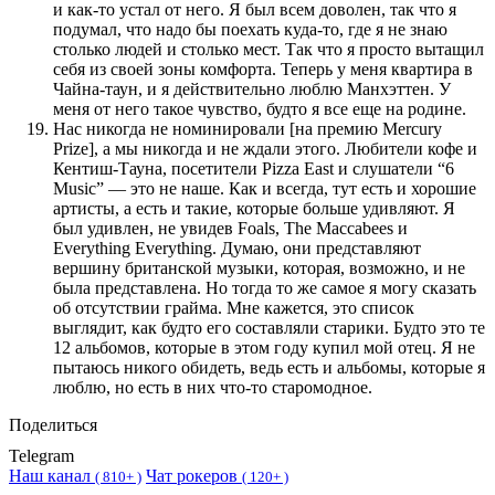
и как-то устал от него. Я был всем доволен, так что я
подумал, что надо бы поехать куда-то, где я не знаю
столько людей и столько мест. Так что я просто вытащил
себя из своей зоны комфорта. Теперь у меня квартира в
Чайна-таун, и я действительно люблю Манхэттен. У
меня от него такое чувство, будто я все еще на родине.
Нас никогда не номинировали [на премию Mercury
Prize], а мы никогда и не ждали этого. Любители кофе и
Кентиш-Тауна, посетители Pizza East и слушатели “6
Music” — это не наше. Как и всегда, тут есть и хорошие
артисты, а есть и такие, которые больше удивляют. Я
был удивлен, не увидев Foals, The Maccabees и
Everything Everything. Думаю, они представляют
вершину британской музыки, которая, возможно, и не
была представлена. Но тогда то же самое я могу сказать
об отсутствии грайма. Мне кажется, это список
выглядит, как будто его составляли старики. Будто это те
12 альбомов, которые в этом году купил мой отец. Я не
пытаюсь никого обидеть, ведь есть и альбомы, которые я
люблю, но есть в них что-то старомодное.
Поделиться
Telegram
Наш канал
Чат рокеров
(
810+ )
(
120+ )