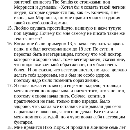
зрителей концерта The Smiths со стрижками под
Моррисси и думаешь: «Хотел бы я создать такой легион
людей, которые одеваются так, как я». Конечно, я не
икона, как Моррисси, но мне нравится идея создания
такой своеобразной армии.
Люблю слушать простейшую, наивную и даже тупую
поп-музыку. Почему бы мне самому не писать такие же
тексты песен?
Когда мне было примерно 13, я начал слушать хардкор-
панк, и я был вегетарианцем до 18 лет. По сути, я
перестал быть вегетарианцем, потому что мой доктор,
которого я хорошо знал, тоже вегетарианец, сказал мне,
что поддерживает мой образ жизни, но я был очень
болен. И он сказал, что вегетарианство, по идее, должно
делать тебя здоровым, но я был не особо здоров,
поэтому надо было поменять образ жизни.
Я снова начал есть мясо, а еще мне надоело, что люди
меня постоянно подкалывали насчет того, что я не пил,
поэтому я снова начал пить. Сейчас, кстати, я
практически не пью, только пиво изредка. Было
здорово, что, когда все остальные открывали для себя
наркотики и алкоголь, я этого не делал. Все считали
меня немного занудой, но я чувствовал себя настоящим
бунтарем.
Мне нравится Нью-Йорк. Я прожил в Лондоне семь лет