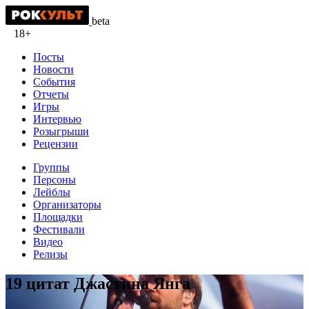
beta
18+
Посты
Новости
События
Отчеты
Игры
Интервью
Розыгрыши
Рецензии
Группы
Персоны
Лейблы
Организаторы
Площадки
Фестивали
Видео
Релизы
19 цитат Джастина Янга