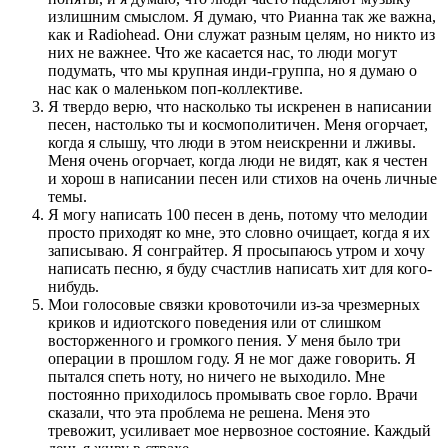
излишним смыслом. Я думаю, что Рианна так же важна,
как и Radiohead. Они служат разным целям, но никто из
них не важнее. Что же касается нас, то люди могут
подумать, что мы крупная инди-группа, но я думаю о
нас как о маленьком поп-коллективе.
Я твердо верю, что насколько ты искренен в написании
песен, настолько ты и космополитичен. Меня огорчает,
когда я слышу, что люди в этом неискренни и лживы.
Меня очень огорчает, когда люди не видят, как я честен
и хорош в написании песен или стихов на очень личные
темы.
Я могу написать 100 песен в день, потому что мелодии
просто приходят ко мне, это словно очищает, когда я их
записываю. Я сонграйтер. Я просыпаюсь утром и хочу
написать песню, я буду счастлив написать хит для кого-
нибудь.
Мои голосовые связки кровоточили из-за чрезмерных
криков и идиотского поведения или от слишком
восторженного и громкого пения. У меня было три
операции в прошлом году. Я не мог даже говорить. Я
пытался спеть ноту, но ничего не выходило. Мне
постоянно приходилось промывать свое горло. Врачи
сказали, что эта проблема не решена. Меня это
тревожит, усиливает мое нервозное состояние. Каждый