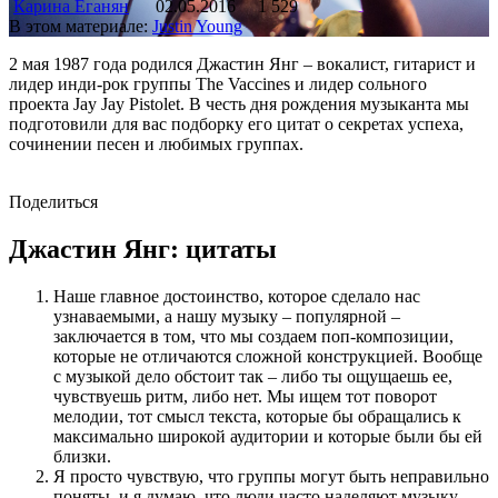
Карина Еганян
02.05.2016
1 529
В этом материале:
Justin Young
2 мая 1987 года родился Джастин Янг – вокалист, гитарист и
лидер инди-рок группы The Vaccines и лидер сольного
проекта Jay Jay Pistolet. В честь дня рождения музыканта мы
подготовили для вас подборку его цитат о секретах успеха,
сочинении песен и любимых группах.
Поделиться
Джастин Янг: цитаты
Наше главное достоинство, которое сделало нас
узнаваемыми, а нашу музыку – популярной –
заключается в том, что мы создаем поп-композиции,
которые не отличаются сложной конструкцией. Вообще
с музыкой дело обстоит так – либо ты ощущаешь ее,
чувствуешь ритм, либо нет. Мы ищем тот поворот
мелодии, тот смысл текста, которые бы обращались к
максимально широкой аудитории и которые были бы ей
близки.
Я просто чувствую, что группы могут быть неправильно
поняты, и я думаю, что люди часто наделяют музыку