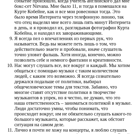
событие произошло, когда учитель английского дал мне
бокс-сет Nirvana. Мне было 11, и тогда я помешался на
Курте Кобейне, как и все мои ровесники тогда. Это
было время Интернета через телефонную линию, так
что отец выделял мне всего лишь пять минут Интернета
в день, и я проводил их, разглядывая фотографии Курта
Кобейна, и находил их завораживающими.
Я всегда пел о впечатлениях из первых рук, что
называется. Ведь вы можете петь лишь о том, что
действительно знаете и пробовали, иначе слушатель
точно уловит фальшь. Хотя иногда, конечно, можно
позволить себе и немного фантазии и креативности.
Нас могут слушать все, все вокруг и каждый. Мы хотим
общаться с помощью музыки с таким количеством
людей, с каким это возможно. Я всегда сознательно
держался подальше от политики, выбирал
общечеловеческие темы для текстов. Забавно, что
многие ставят отсутствие политики в творчестве
музыкантов в упрек, но я честно, не думаю, что это
наша ответственность – заниматься политикой в музыке.
Люди достаточно умны, чтобы понимать, что
происходит вокруг, им не обязательно слушать какого-то
большого музыканта, которые расскажет, как обстоит
ситуация на самом деле.
Лично я почти не хожу на концерты, я люблю слушать