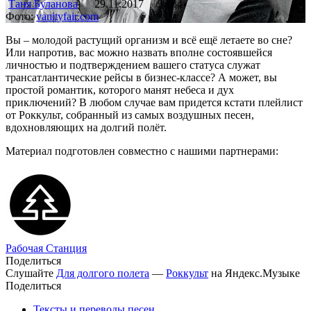
Таня Буланова
29.11.2017
3 284
Фото:
vanityfair.com
Вы – молодой растущий организм и всё ещё летаете во сне?
Или напротив, вас можно назвать вполне состоявшейся
личностью и подтверждением вашего статуса служат
трансатлантические рейсы в бизнес-классе? А может, вы
простой романтик, которого манят небеса и дух
приключений? В любом случае вам придется кстати плейлист
от Роккульт, собранный из самых воздушных песен,
вдохновляющих на долгий полёт.
Материал подготовлен совместно с нашими партнерами:
Рабочая Станция
Поделиться
Слушайте
Для долгого полета
—
Роккульт
на Яндекс.Музыке
Поделиться
Тексты и переводы песен