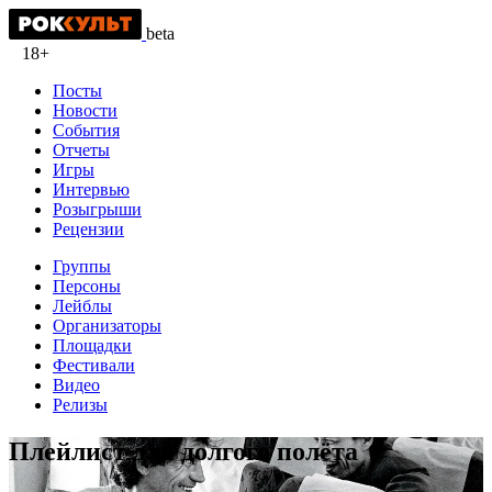
beta
18+
Посты
Новости
События
Отчеты
Игры
Интервью
Розыгрыши
Рецензии
Группы
Персоны
Лейблы
Организаторы
Площадки
Фестивали
Видео
Релизы
Плейлист для долгого полёта