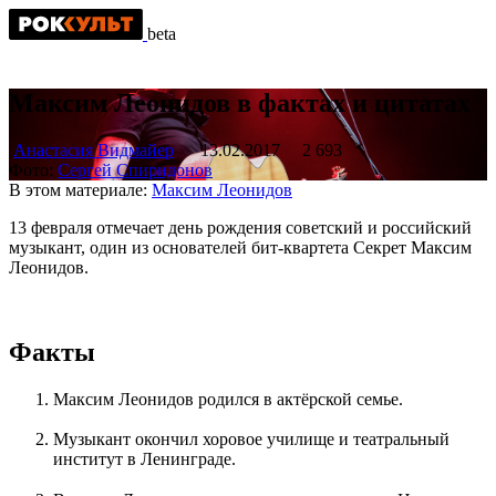
beta
Максим Леонидов в фактах и цитатах
Анастасия Видмайер
13.02.2017
2 693
Фото:
Сергей Спиридонов
В этом материале:
Максим Леонидов
13 февраля отмечает день рождения советский и российский
музыкант, один из основателей бит-квартета Секрет Максим
Леонидов.
Факты
Максим Леонидов родился в актёрской семье.
Музыкант окончил хоровое училище и театральный
институт в Ленинграде.