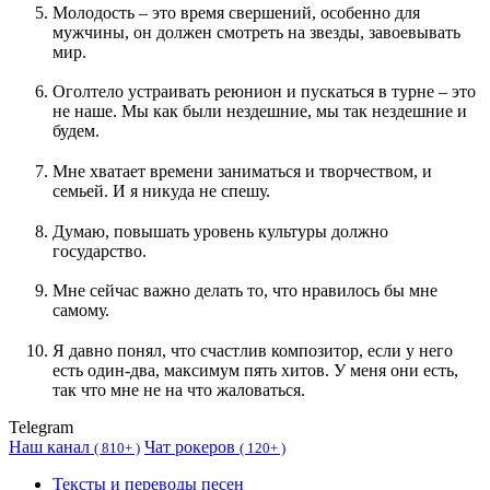
Молодость – это время свершений, особенно для
мужчины, он должен смотреть на звезды, завоевывать
мир.
Оголтело устраивать реюнион и пускаться в турне – это
не наше. Мы как были нездешние, мы так нездешние и
будем.
Мне хватает времени заниматься и творчеством, и
семьей. И я никуда не спешу.
Думаю, повышать уровень культуры должно
государство.
Мне сейчас важно делать то, что нравилось бы мне
самому.
Я давно понял, что счастлив композитор, если у него
есть один-два, максимум пять хитов. У меня они есть,
так что мне не на что жаловаться.
Telegram
Наш канал
Чат рокеров
(
810+ )
(
120+ )
Тексты и переводы песен