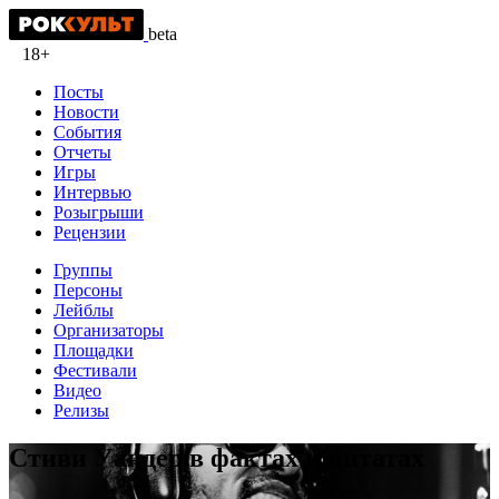
beta
18+
Посты
Новости
События
Отчеты
Игры
Интервью
Розыгрыши
Рецензии
Группы
Персоны
Лейблы
Организаторы
Площадки
Фестивали
Видео
Релизы
Стиви Уандер в фактах и цитатах