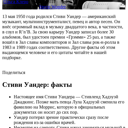
Ольга Клеро
13.05.2017
5 408
В этом материале:
Stevie Wonder
13 мая 1950 года родился Стиви Уандер — американский
музыкант, мультиинструменталист, певец и автор песен. Он
внёс огромный вклад в музыку двадцатого века, в частности,
в соул и R’n’B. За свою карьеру Уандер записал более 30
альбомов, был удостоен премии «Грэмми» 25 раз, а также
вошёл в Зал славы композиторов и Зал славы рок-н-ролла в
1983 и 1989 годах соответственно. Другие факты об этом
выдающемся человеке и его цитаты читайте в нашей
подборке.
Поделиться
Стиви Уандер: факты
Настоящее имя Стиви Уандера — Стивленд Хадэуэй
Джадкинс. Позже мать певца Лула Хадэуэй сменила его
фамилию на Моррис, которую в официальных
документах он носит до сих пор.
Уандер потерял зрение практически сразу после
рождения из-за ошибки врачей.
Несмотря на слепоту, Стиви начал заниматься музыкой в