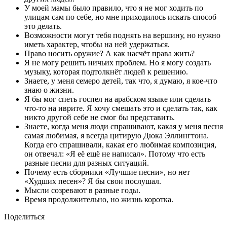
У моей мамы было правило, что я не мог ходить по
улицам сам по себе, но мне приходилось искать способ
это делать.
Возможности могут тебя поднять на вершину, но нужно
иметь характер, чтобы на ней удержаться.
Право носить оружие? А как насчёт права жить?
Я не могу решить ничьих проблем. Но я могу создать
музыку, которая подтолкнёт людей к решению.
Знаете, у меня семеро детей, так что, я думаю, я кое-что
знаю о жизни.
Я бы мог спеть госпел на арабском языке или сделать
что-то на иврите. Я хочу смешать это и сделать так, как
никто другой себе не смог бы представить.
Знаете, когда меня люди спрашивают, какая у меня песня
самая любимая, я всегда цитирую Дюка Эллингтона.
Когда его спрашивали, какая его любимая композиция,
он отвечал: «Я её ещё не написал». Потому что есть
разные песни для разных ситуаций.
Почему есть сборники «Лучшие песни», но нет
«Худших песен»? Я бы свои послушал.
Мысли созревают в разные годы.
Время продолжительно, но жизнь коротка.
Поделиться