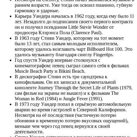
раннем возрасте. Уже тогда он освоил пианино, губную
гармошку и ударные.
Карьера Уандера началась в 1962 году, когда ему было 11
лет. Незадолго до подписания своего первого контракта
он и получил псевдоним Little Stevie Wonder от
продюсера Клэрэнса Пола (Clarence Paul).
В 1963 году Стиви Уандер, которому на тот момент
было 13 лет, стал самым молодым исполнителем,
которому удалось возглавить чарт Billboard Hot 100. Это
удалось музыканту благодаря синглу Fingertips.
Год спустя Уандер впервые столкнулся с
кинематографом: певец сыграл самого себя в фильмах
Muscle Beach Party и Bikini Beach.
В дискографии Стиви есть три саундтрека к
кинофильмам. Он их записал к документальной
киноленте Journey Through the Secret Life of Plants (1979,
сам фильм на экраны не вышел) и к фильмам The
Woman in Red (1984) и Jungle Fever (1991).
В 1973 году Уандер попал в серьёзную автомобильную
аварию во время гастролей в Северной Калифорнии.
Несмотря на её последствия (частичную потерю
обоняния и временную потерю вкусовых ощущений),
меньше чем через год певец вернулся к своей
деятельности.