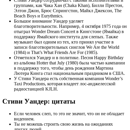
Стиви Уандер сотрудничал с такими исполнителями и
группами, как Чака Хан (Chaka Khan), Билли Престон,
Элтон Джон, Брюс Спрингстин, Майкл Джексон, The
Beach Boys и Eurythmics.
Большое внимание Уандер уделяет
благотворительности. Например, 4 октября 1975 года он
отыграл Wonder Dream Concert в Кингстоне (Ямайка) в
поддержку Ямайского института для слепых. Также
музыкант был одним из тех, кто принял участие в
записи благотворительных синглов We Are the World
(1984) и That’s What Friends Are For (1985).
Отметился Уандер и в политике. Песня Happy Birthday
из альбома Hotter that July (1980) была частью кампании
в поддержку того, чтобы день рождения Мартина
Лютера Кинга стал национальным праздником в США.
У Стиви Уандера есть собственная компания Wonder’s
Taxi Productions, которая владеет лос-анджелесской
радиостанцией KJLH.
Стиви Уандер: цитаты
Если человек слеп, то это не значит, что он не обладает
видением.
Ты не можешь строить свою жизнь на ожиданиях
других людей.