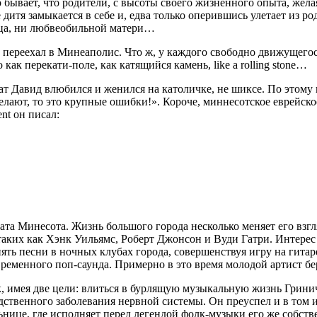
о бывает, что родители, с высоты своего жизненного опыта, жел
дитя замыкается в себе и, едва только оперившись улетает из род
отца, ни любвеобильной матери…
переехал в Минеаполис. Что ж, у каждого свободно движущегося
как перекати-поле, как катящийся камень, like a rolling stone…
рат Давид влюбился и женился на католичке, не шиксе. По это
делают, то это крупные ошибки!». Короче, миннесотское еврейск
nt он писал:
 Минесота. Жизнь большого города несколько меняет его взгля
таких как Хэнк Уильямс, Роберт Джонсон и Вуди Гатри. Интерес 
ять песни в ночных клубах города, совершенствуя игру на гитар
временного поп-саунда. Примерно в это время молодой артист б
, имея две цели: влиться в бурлящую музыкальную жизнь Гринич
едственного заболевания нервной системы. Он преуспел и в том 
ьнице, где исполняет перед легендой фолк-музыки его же собст