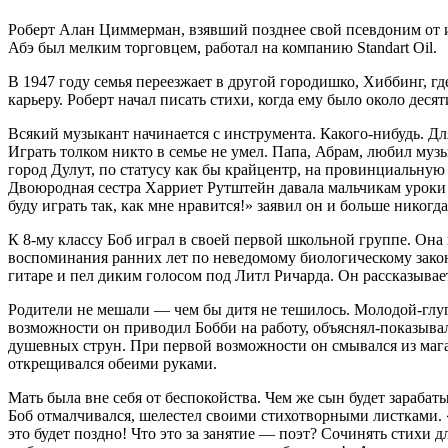
Роберт Алан Циммерман, взявший позднее свой псевдоним от и
Абэ был мелким торговцем, работал на компанию Standart Oil.
В 1947 году семья переезжает в другой городишко, Хиббинг, г
карьеру. Роберт начал писать стихи, когда ему было около деся
Всякий музыкант начинается с инструмента. Какого-нибудь. Дл
Играть толком никто в семье не умел. Папа, Абрам, любил муз
город Дулут, по статусу как бы крайцентр, на провинциальну
Двоюродная сестра Харриет Рутштейн давала мальчикам уроки 
буду играть так, как мне нравится!» заявил он и больше нико
К 8-му классу Боб играл в своей первой школьной группе. Она
воспоминания ранних лет по неведомому биологическому закон
гитаре и пел диким голосом под Литл Ричарда. Он рассказывает
Родители не мешали — чем бы дитя не тешилось. Молодой-глуп
возможности он приводил Бобби на работу, объяснял-показывал
душевных струн. При первой возможности он смывался из магаз
открещивался обеими руками.
Мать была вне себя от беспокойства. Чем же сын будет зараб
Боб отмалчивался, шелестел своими стихотворными листками. «
это будет поздно! Что это за занятие — поэт? Сочинять стихи д