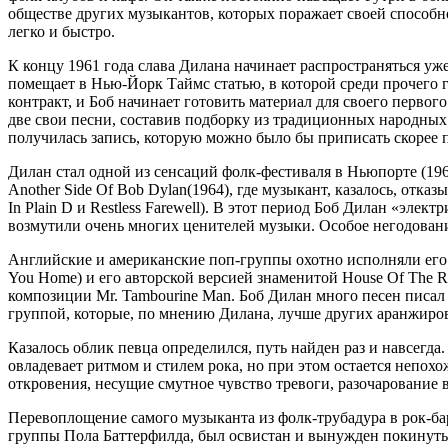
обществе других музыкантов, которых поражает своей способно
легко и быстро.
К концу 1961 года слава Дилана начинает распространяться уж
помещает в Нью-Йорк Таймс статью, в которой среди прочего 
контракт, и Боб начинает готовить материал для своего перво
две свои песни, составив подборку из традиционных народных
получилась запись, которую можно было бы приписать скорее
Дилан стал одной из сенсаций фолк-фестиваля в Ньюпорте (19
Another Side Of Bob Dylan(1964), где музыкант, казалось, отк
In Plain D и Restless Farewell). В этот период Боб Дилан «эл
возмутили очень многих ценителей музыки. Особое негодовани
Английские и американские поп-группы охотно исполняли его
You Home) и его авторской версией знаменитой House Of The 
композиции Mr. Tambourine Man. Боб Дилан много песен писал
группой, которые, по мнению Дилана, лучше других аранжирова
Казалось облик певца определился, путь найден раз и навсегда
овладевает ритмом и стилем рока, но при этом остается непох
откровения, несущие смутное чувство тревоги, разочарование 
Перевоплощение самого музыканта из фолк-трубадура в рок-ба
группы Пола Баттерфилда, был освистан и вынужден покинуть