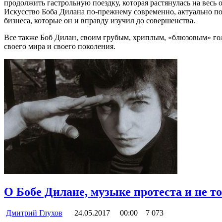
продолжить гастрольную поездку, которая растянулась на весь о
Искусство Боба Дилана по-прежнему современно, актуально пото
бизнеса, которые он и вправду изучил до совершенства.
Все также Боб Дилан, своим грубым, хриплым, «блюзовым» гол
своего мира и своего поколения.
О Бобе Дилане, музыке протеста и не т
Дмитрий Глухов
24.05.2017
00:00
7 073