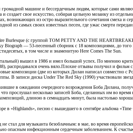
 громадной машине и бессердечным людям, которые сами являю
и создает свое искусство, собирая цельную мозаику из отдельны
ах, возникающих из остро выразительного сочетания смеха и се
в одной из самых своих известных песен, где ужас смерти пере
Empire Burlesque (с группой TOM PETTY AND THE HEARTBREAKE
 Biograph — 53-песенный сборник с 18 композициями, до того 
тидесятых, в том числе и знаменитую Here Comes The Sun.
тальный) вышел в 1986 и имел большой успех. По мнению крити
), распродавался очень вяло.Плохие отзывы получил и фильм с 
е новые композиции (две из которых Дилан написал совместно 
уппы. В записи диска Under The Red Sky (1990) участвовали зве
, жившие в ожидании очередного возрождения Боба Дилана, пол
 что прослушал несколько записей Боба, сделанных им во время
омпозиций, длиною в семнадцать минут, была настолько хороша, ч
ре в «Highlands», песню с вышедшего в сентябре альбома «Time
 не стал для музыканта безоблачным: в мае, во время европейск
ельно опасным инфекционным сердечным заболеванием. К счастью,