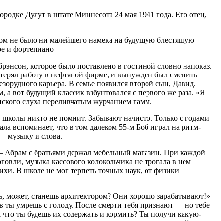
родке Дулут в штате Миннесота 24 мая 1941 года. Его отец,
тором не было ни малейшего намека на будущую блестящую
аре и фортепиано
рэнсон, которое было поставлено в гостиной словно напоказ.
потерял работу в нефтяной фирме, и вынужден был сменить
зорудного карьера. В семье появился второй сын, Давид.
а вот будущий классик взбунтовался с первого же раза. «Я
инского слуха переливчатым журчанием гамм.
 школы никто не помнит. Забывают начисто. Только с годами
а вспоминает, что в том далеком 55-м Боб играл на ритм-
 — музыку и слова.
— Абрам с братьями держал мебельный магазин. При каждой
говли, музыка кассового колокольчика не трогала в нем
ихи. В школе не мог терпеть точных наук, от физики
шь, может, станешь архитектором? Они хорошо зарабатывают!»
в ты умрешь с голоду. После смерти тебя признают — но тебе
На что ты будешь их содержать и кормить? Ты получи какую-