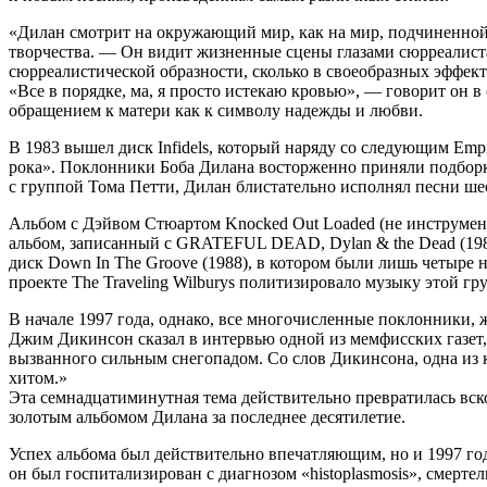
«Дилан смотрит на окружающий мир, как на мир, подчиненной
творчества. — Он видит жизненные сцены глазами сюрреалиста 
сюрреалистической образности, сколько в своеобразных эффект
«Все в порядке, ма, я просто истекаю кровью», — говорит он 
обращением к матери как к символу надежды и любви.
В 1983 вышел диск Infidels, который наряду со следующим 
рока». Поклонники Боба Дилана восторженно приняли подборку
с группой Тома Петти, Дилан блистательно исполнял песни шес
Альбом с Дэйвом Стюартом Knocked Out Loaded (не инструмен
альбом, записанный с GRATEFUL DEAD, Dylan & the Dead (1988
диск Down In The Groove (1988), в котором были лишь четыр
проекте The Traveling Wilburys политизировало музыку этой гр
В начале 1997 года, однако, все многочисленные поклонники
Джим Дикинсон сказал в интервью одной из мемфисских газет,
вызванного сильным снегопадом. Со слов Дикинсона, одна из к
хитом.»
Эта семнадцатиминутная тема действительно превратилась вско
золотым альбомом Дилана за последнее десятилетие.
Успех альбома был действительно впечатляющим, но и 1997 год
он был госпитализирован с диагнозом «histoplasmosis», смерт