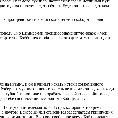
ая ребенку самого лучшего, наставляют его на истинный путь,
ного дома и потом ведет себя так, будто он вырос в детском
 в пространстве тела есть свои степени свободы — одно
му поводу Эйб Циммерман произнес знаменитую фразу. «Мои
ое братство Бобби невзлюбил с первого дня: маменькины дети
д на музыку, и он начинает искать истоки современного
Роберта к музыке становится столь велик, что он редко находит
е и губной гармонике и разрабатывая свой «носовой» голос,
ерет себе сценический псевдоним «Боб Дилан».
 Виледжа и познакомиться с Гутри, который в то время
и в другом. Вскоре Дилан становится завсегдатаем гриничских
венные композиции. Все свое свободное время Боб проводит в