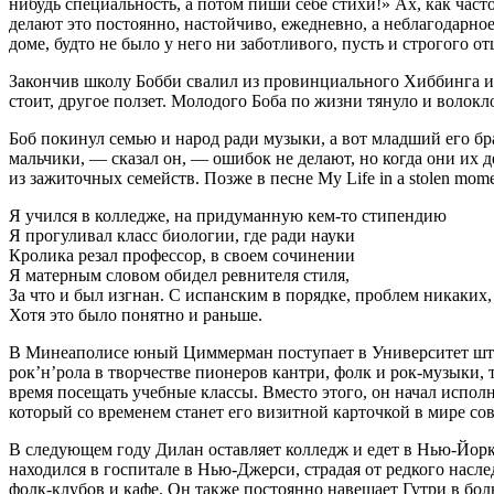
нибудь специальность, а потом пиши себе стихи!» Ах, как част
делают это постоянно, настойчиво, ежедневно, а неблагодарное 
доме, будто не было у него ни заботливого, пусть и строгого 
Закончив школу Бобби свалил из провинциального Хиббинга и 
стоит, другое ползет. Молодого Боба по жизни тянуло и волокло 
Боб покинул семью и народ ради музыки, а вот младший его б
мальчики, — сказал он, — ошибок не делают, но когда они их 
из зажиточных семейств. Позже в песне My Life in a stolen mome
Я учился в колледже, на придуманную кем-то стипендию
Я прогуливал класс биологии, где ради науки
Кролика резал профессор, в своем сочинении
Я матерным словом обидел ревнителя стиля,
За что и был изгнан. С испанским в порядке, проблем никаких,
Хотя это было понятно и раньше.
В Минеаполисе юный Циммерман поступает в Университет штата
рок’н’рола в творчестве пионеров кантри, фолк и рок-музыки, 
время посещать учебные классы. Вместо этого, он начал исполн
который со временем станет его визитной карточкой в мире со
В следующем году Дилан оставляет колледж и едет в Нью-Йорк
находился в госпитале в Нью-Джерси, страдая от редкого насл
фолк-клубов и кафе. Он также постоянно навещает Гутри в бол