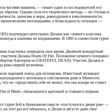
тся частями машины, — пишет один из исследователей его
х образов. Однако сила его творческого метода — не столько в
рьезности, цинизма и веры, равнодушия и взволнованности.
дан ироническими интонациями, а безысходность ситуации —
RS) подтвердил репутацию Дилана как «живого классика
никогда в альбомы не входившими. В 1985 в совместном турне
ков пластинка опередила свое время. Двойной концертный
участием Дилана Hearts Of Fire. Положение немного поправил
с Робертом Хантером из GRATEFUL DEAD). Участие Дилана в
зды рока первой величины.
учили хороший повод для оптимизма. Известный музыкант
 вынужденного заточения в собственном доме в Минесоте,
то он «представить себе не может, что она вскоре не станет
 Out of Mind», обласканного критикой и ставшего первым
ого турне Боб в буквальном смысле «постучался в двери рая» —
 на этот раз все обошлось, и Дилан в августе даже смог