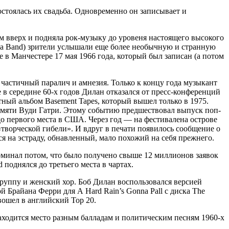
остоялась их свадьба. Одновременно он записывает и
ом вверх и подняла рок-музыку до уровеня настоящего высокого
 на Band) зрители услышали еще более необычную и странную
 в Манчестере 17 мая 1966 года, который был записан (а потом
частичный паралич и амнезия. Только к концу года музыкант
 в середине 60-х годов Дилан отказался от пресс-конференций
ый альбом Basement Tapes, который вышел только в 1975.
 памяти Вуди Гатри. Этому событию предшествовал выпуск поп-
до первого места в США. Через год — на фестивалена острове
«творческой гибели». И вдруг в печати появилось сообщение о
ся на эстраду, обнавленный, мало похожий на себя прежнего.
поминал потом, что было получено свыше 12 миллионов заявок
 поднялся до третьего места в чартах.
руппу и женский хор. Боб Дилан воспользовался версией
й Брайана Ферри для А Hard Rain’s Gonna Pall с диска The
 вошел в английский Тор 20.
находится место разным балладам и политическим песням 1960-х