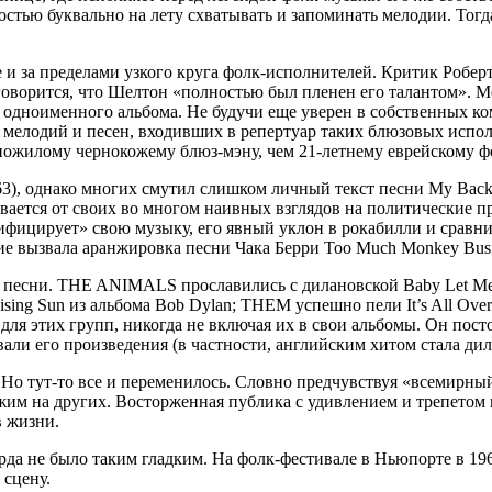
стью буквально на лету схватывать и запоминать мелодии. Тогда
е и за пределами узкого круга фолк-исполнителей. Критик Робер
говорится, что Шелтон «полностью был пленен его талантом». М
го одноименного альбома. Не будучи еще уверен в собственных к
 мелодий и песен, входивших в репертуар таких блюзовых исполн
 пожилому чернокожему блюз-мэну, чем 21-летнему еврейскому 
63), однако многих смутил слишком личный текст песни My Back
азывается от своих во многом наивных взглядов на политические
ектрифицирует» свою музыку, его явный уклон в рокабилли и срав
е вызвала аранжировка песни Чака Берри Too Much Monkey Busi
 песни. THE ANIMALS прославились с дилановской Baby Let Me 
Rising Sun из альбома Bob Dylan; THEM успешно пели It’s All
 для этих групп, никогда не включая их в свои альбомы. Он по
ли его произведения (в частности, английским хитом стала дила
. Но тут-то все и переменилось. Словно предчувствуя «всемирны
ожим на других. Восторженная публика с удивлением и трепетом
в жизни.
рда не было таким гладким. На фолк-фестивале в Ньюпорте в 1
 сцену.