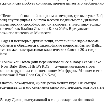
 же он и сам пробует сочинять, причем делает это необычайно
т Шелтон, побывавший на одном из вечеров, где выступал Боб,
есяц спустя фирма Columbia Records подписыает с Диланом
омпозиторских способностях, он включает в пластинку только
ителей как Блайнд Лемон и Бакка Уайт. В результате
фолк-исполнителю из Минесоты.
 Pages и некоторые другие вещи, составившие ядро альбома
 проблемы и обращается к философским вопросам бытия (Ballad
нительно жесткие трактовки классических блюзов 20-х годов
ness.
Follow You Down (они переименовали ее в Baby Let Me Take
 Over Now Baby Blue; THE BYRDS — лучшие интерпретаторы
стоянно сотрудничал с англичанином Манфредом Мэнном и его
новская If You Gotta Go, Go Now).
й потоп» рок-музыки, Дилан резко меняет курс. Он быстро
 вслушивается в его сентиментально-мистические, мрачноватые
965 году Дилан, выступавший в сопровождении блюзовой