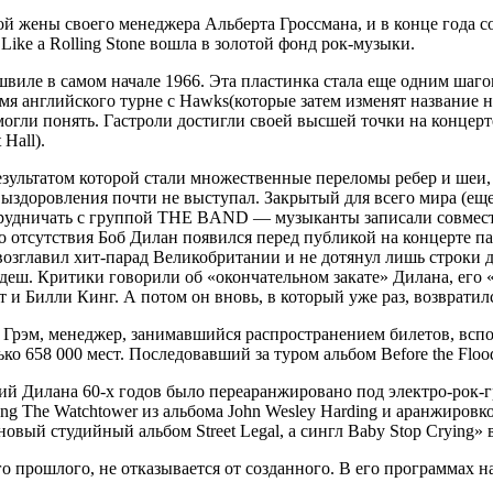
ой жены своего менеджера Альберта Гроссмана, и в конце года с
 Like a Rolling Stone вошла в золотой фонд рок-музыки.
швиле в самом начале 1966. Эта пластинка стала еще одним шаг
емя английского турне с Hawks(которые затем изменят название
огли понять. Гастроли достигли своей высшей точки на концерте
Hall).
езультатом которой стали множественные переломы ребер и шеи, 
выздоровления почти не выступал. Закрытый для всего мира (еще
трудничать с группой THE BAND — музыканты записали совместн
ого отсутствия Боб Дилан появился перед публикой на концерте
 возглавил хит-парад Великобритании и не дотянул лишь строки 
адеш. Критики говорили об «окончательном закате» Дилана, его 
т и Билли Кинг. А потом он вновь, в который уже раз, возвратил
ил Грэм, менеджер, занимавшийся распространением билетов, вс
ко 658 000 мест. Последовавший за туром альбом Before the Flood
й Дилана 60-х годов было переаранжировано под электро-рок-г
g The Watchtower из альбома John Wesley Harding и аранжировко
новый студийный альбом Street Legal, а сингл Baby Stop Crying»
го прошлого, не отказывается от созданного. В его программах 