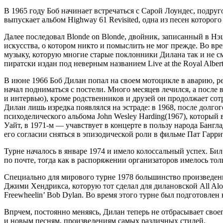
В 1965 году Боб начинает встречаться с Сарой Лоундес, подруг
выпускает альбом Highway 61 Revisited, одна из песен которого
Далее последовал Blonde on Blonde, двойник, записанный в Нэ
искусства, о котором никто и помыслить не мог прежде. Во вр
музыку, которую многие старые поклонники Дилана так и не см
пиратски издан под неверным названием Live at the Royal Albert 
В июне 1966 Боб Дилан попал на своем мотоцикле в аварию, р
начал подниматься с постели. Много месяцев лечился, а после 
и интервью), кроме родственников и друзей он продолжает со
Дилан лишь изредка появлялся на эстраде: в 1968, после долг
психоделического альбома John Wesley Harding(1967), который
Уайт, в 1971-м — учавствует в концерте в пользу народа Бангл
его согласии сняться в эпизодической роли в фильме Пат Гарри
Турне началось в январе 1974 и имело колоссальный успех. Б
по почте, тогда как в распоряжении организаторов имелось толь
Специально для мирового турне 1978 большинство произведени
Джими Хендрикса, которую тот сделал для дилановской Аll Alon
Freewheelin’ Bob Dylan. Bo время этого турне был подготовлен 
Впрчем, постоянно меняясь, Дилан теперь не отбрасывает свое
и новым песням, произведениям самых различных стилей.