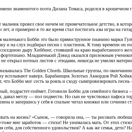
мени знаменитого поэта Дилана Томаса, родился в крошечном го
де мальчик провел свое ничем не примечательное детство, в ко
ти лет, и примерно в то же время стал постигать азы игры на гит
я маленького Бобби это было прямострунное пианино марки Гулб
ыку и на слух подбирал песни с пластинок. К тому времени он 
ю соседнюю дыру Хиббинг, стоявший на краю выработанного желе
фортепиано. Младшенький Дэвид оказался прилежным учеником, 
гда не открыл нотных листов с этюдами, никогда не умилял матер
 называлась The Golden Chords. Школьные группы, по окончанию
у всплывают наверх. Барабанщик Золотых Аккордов Рой Хойккал
, что Бобби мог сесть за рояль и сходу сымпровизировать песнь
ый, подрастет-поймет. Готовили Бобби для семейного бизнеса 
, давал метлу — пол подмести. Но сын не чувствовал пафоса тор
ина и запершись у себя в спальне читал книжки или сочинял ст
атывать на жизнь? «Сынок, — говорила она, — ты рисовать люби
тоже мне заработок — стихи! Не унималась мать. От этих стихо
ля себя, для собственного удовольствия? А как же семья, дети? 