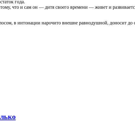
статок года.
му, что и сам он — дитя своего времени — живет и развивается 
осом, в интонации нарочито внешне равнодушной, доносит до с
олько