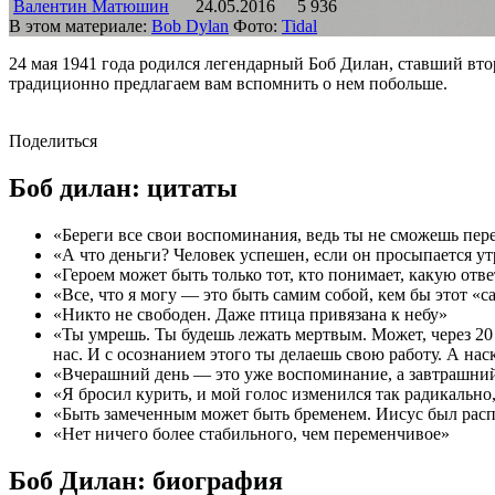
Валентин Матюшин
24.05.2016
5 936
В этом материале:
Bob Dylan
Фото:
Tidal
24 мая 1941 года родился легендарный Боб Дилан, ставший вто
традиционно предлагаем вам вспомнить о нем побольше.
Поделиться
Боб дилан: цитаты
«Береги все свои воспоминания, ведь ты не сможешь пер
«А что деньги? Человек успешен, если он просыпается утр
«Героем может быть только тот, кто понимает, какую отв
«Все, что я могу — это быть самим собой, кем бы этот «
«Никто не свободен. Даже птица привязана к небу»
«Ты умрешь. Ты будешь лежать мертвым. Может, через 20 л
нас. И с осознанием этого ты делаешь свою работу. А на
«Вчерашний день — это уже воспоминание, а завтрашний
«Я бросил курить, и мой голос изменился так радикально
«Быть замеченным может быть бременем. Иисус был распя
«Нет ничего более стабильного, чем переменчивое»
Боб Дилан: биография