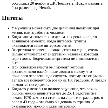
состоялась 20 ноября в ДК Ленсовета. Прах музыканта
был развеян над Невой.
Цитаты
У мужчины может быть две цели: или памятник при
жизни, или заработать миллион.
Когда занимаешься таким делом, как рок-н-ролл, то
возникают моменты, когда интересы группы
оказываются выше интересов семьи.
Энергетика человека, находящегося на сцене, очень
сильно отличается от энергетики человека, который
сидит дома. Творческая энергетика не вписывается в
быт.
При советской власти был момент, который
десятилетиями вдалбливали людям в голову, что
пожилого человека надо слушать, потому что он умный.
Теперь всё повернулось ровно на 180 градусов. А правда
находится посередине.
Когда-то у меня было полное ощущение, что рок-н-
роллом можно заниматься лет до 25. Представить в
начале 1970-х, что ты стоишь на сцене и играешь рок-н-
ролл в 43 года – это было бы довольно странно. А
оказывается, можно и даже интересно.