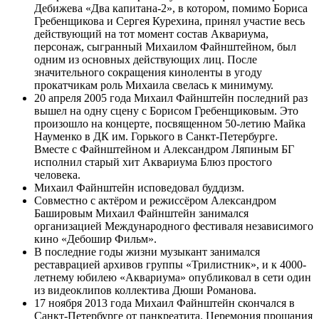
Дебижева «Два капитана-2», в котором, помимо Бориса
Гребенщикова и Сергея Курехина, принял участие весь
действующий на тот момент состав Аквариума,
персонаж, сыгранный Михаилом Файнштейном, был
одним из основных действующих лиц. После
значительного сокращения киноленты в угоду
прокатчикам роль Михаила свелась к минимуму.
20 апреля 2005 года Михаил Файнштейн последний раз
вышел на одну сцену с Борисом Гребенщиковым. Это
произошло на концерте, посвященном 50-летию Майка
Науменко в ДК им. Горького в Санкт-Петербурге.
Вместе с Файнштейном и Александром Ляпиным БГ
исполнил старый хит Аквариума Блюз простого
человека.
Михаил Файнштейн исповедовал буддизм.
Совместно с актёром и режиссёром Александром
Башировым Михаил Файнштейн занимался
организацией Международного фестиваля независимого
кино «Дебошир Фильм».
В последние годы жизни музыкант занимался
реставрацией архивов группы «Трилистник», и к 4000-
летнему юбилею «Аквариума» опубликовал в сети один
из видеоклипов коллектива Дюши Романова.
17 ноября 2013 года Михаил Файнштейн скончался в
Санкт-Петербурге от панкреатита. Церемония прощания