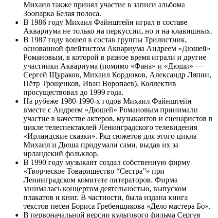
Михаил также принял участие в записи альбома
Зоопарка Белая полоса.
В 1986 году Михаил Файнштейн играл в составе
Аквариума не только на перкуссии, но и на клавишных.
В 1987 году вошел в состав группы Трилистник,
основанной флейтистом Аквариума Андреем «Дюшей»
Романовым, в которой в разное время играли и другие
участники Аквариума (помимо «Фана» и «Дюши» —
Сергей Щураков, Михаил Кордюков, Александр Ляпин,
Пётр Трощенков, Иван Воропаев). Коллектив
просуществовал до 1999 года.
На рубеже 1980-1990-х годов Михаил Файнштейн
вместе с Андреем «Дюшей» Романовым принимали
участие в качестве актеров, музыкантов и сценаристов в
цикле телеспектаклей Ленинградского телевидения
«Ирландские сказки». Ряд сюжетов для этого цикла
Михаил и Дюша придумали сами, выдав их за
ирландский фольклор.
В 1990 году музыкант создал собственную фирму
«Творческое Товарищество “Сестра”» при
Ленинградском комитете литераторов. Фирма
занималась концертом деятельностью, выпуском
плакатов и книг. В частности, была издана книга
текстов песен Бориса Гребенщикова «Дело мастера Бо».
В первоначальной версии культового фильма Сергея