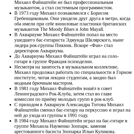
Михаил Файнштейн не был профессиональным
музыкантом, а стал системным программистом.
В 1973 году Михаил познакомился с Борисом
Гребенщиковым. Они увидели друг друга в метро, когда
оба имели при себе виниловые пластинки британских
музыкантов The Moody Blues и John Mayall.
В Аквариуме Михаил Файнштейн попал на место
ушедшего бас-гитариста Эдмунда Шклярского, ныне
лидера рок-группы Пикник. Вскоре «Фан» стал
директором Аквариума.
До Аквариума Михаил Файнштейн играл на соло-
гитаре в группе Фракция психоделии.
Несмотря на занятость в музыкальном коллективе,
Михаил продолжал работать по специальности в Горном
институте, читая лекции студентам, а заодно был
модным брючным мастером.
В 1981 году Михаил Файнштейн вошёл в совет
Ленинградского Рок-Клуба, затем стал во главе
комиссии по приёму молодых групп в рок-клуб.
С приходом в Аквариум Александра Титова Михаил
Файнштейн сменил бас-гитару на перкуссию и играл на
ней до ухода из группы в 1991 году.
В 1984 году Михаил Файнштейн играл на бас-гитаре в
группе Михаила Науменко Зоопарк, заменяя
арестованного басиста Зоопарка Илью Куликова.