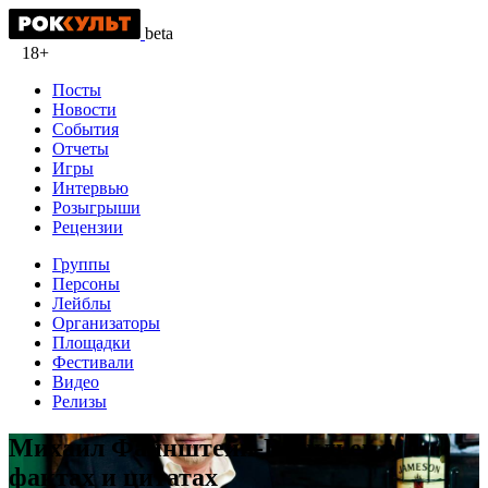
beta
18+
Посты
Новости
События
Отчеты
Игры
Интервью
Розыгрыши
Рецензии
Группы
Персоны
Лейблы
Организаторы
Площадки
Фестивали
Видео
Релизы
Михаил Файнштейн-Васильев в
фактах и цитатах