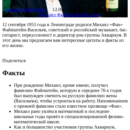
Анастасия Видмайер
12.09.2016
3 824
В этом материале:
Михаил Файнштейн-Васильев
12 сентября 1953 года в Ленинграде родился Михаил «Фан»
Файнштейн-Васильев, советский и российский музыкант, бас-
гитарист, перкуссионист и директор рок-группы Аквариум. В
этот день мы предлагаем вам интересные цитаты и факты из
его жизни.
Поделиться
Факты
При рождении Михаил, кроме имени, получил
фамилию Файнштейн, которую в середине 70-х годов
был вынужден сменить на русскую фамилию жены
(Васильева), чтобы устроиться на работу. Напоминанием
о прежней фамилии стало известное прозвище «Фан».
Михаил рано увлёкся математикой и последние
школьные годы провёл в специализированной физико-
математической школе.
Как и большинство участников группы Аквариум,