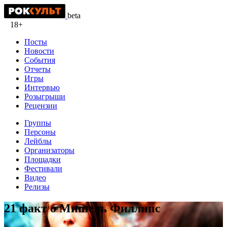
beta
18+
Посты
Новости
События
Отчеты
Игры
Интервью
Розыгрыши
Рецензии
Группы
Персоны
Лейблы
Организаторы
Площадки
Фестивали
Видео
Релизы
21 факт о Мишель Филлипс