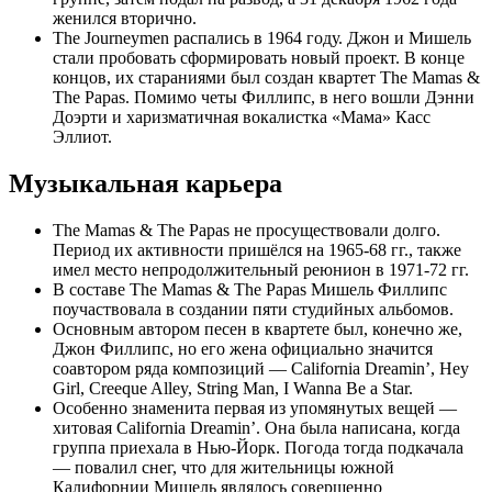
женился вторично.
The Journeymen распались в 1964 году. Джон и Мишель
стали пробовать сформировать новый проект. В конце
концов, их стараниями был создан квартет The Mamas &
The Papas. Помимо четы Филлипс, в него вошли Дэнни
Доэрти и харизматичная вокалистка «Мама» Касс
Эллиот.
Музыкальная карьера
The Mamas & The Papas не просуществовали долго.
Период их активности пришёлся на 1965-68 гг., также
имел место непродолжительный реюнион в 1971-72 гг.
В составе The Mamas & The Papas Мишель Филлипс
поучаствовала в создании пяти студийных альбомов.
Основным автором песен в квартете был, конечно же,
Джон Филлипс, но его жена официально значится
соавтором ряда композиций — California Dreamin’, Hey
Girl, Creeque Alley, String Man, I Wanna Be a Star.
Особенно знаменита первая из упомянутых вещей —
хитовая California Dreamin’. Она была написана, когда
группа приехала в Нью-Йорк. Погода тогда подкачала
— повалил снег, что для жительницы южной
Калифорнии Мишель являлось совершенно