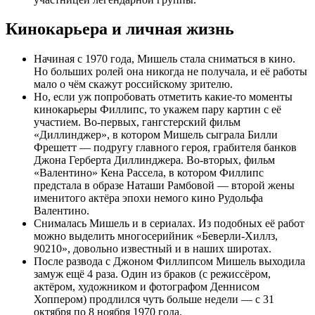
Кинокарьера и личная жизнь
Начиная с 1970 года, Мишель стала сниматься в кино.
Но больших ролей она никогда не получала, и её работы
мало о чём скажут российскому зрителю.
Но, если уж попробовать отметить какие-то моменты
кинокарьеры Филлипс, то укажем пару картин с её
участием. Во-первых, гангстерский фильм
«Диллинджер», в котором Мишель сыграла Билли
Фрешетт — подругу главного героя, грабителя банков
Джона Герберта Диллинджера. Во-вторых, фильм
«Валентино» Кена Рассела, в котором Филлипс
предстала в образе Наташи Рамбовой — второй жены
именитого актёра эпохи немого кино Рудольфа
Валентино.
Снималась Мишель и в сериалах. Из подобных её работ
можно выделить многосерийник «Беверли-Хиллз,
90210», довольно известный и в наших широтах.
После развода с Джоном Филлипсом Мишель выходила
замуж ещё 4 раза. Один из браков (с режиссёром,
актёром, художником и фотографом Деннисом
Хоппером) продлился чуть больше недели — с 31
октября по 8 ноября 1970 года.