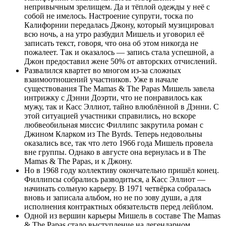
непривычным зрелищем. Да и тёплой одежды у неё с
собой не имелось. Настроение супруги, тоска по
Калифорнии передалась Джону, который музицировал
всю ночь, а на утро разбудил Мишель и уговорил её
записать текст, говоря, что она об этом никогда не
пожалеет. Так и оказалось — запись стала успешной, а
Джон предоставил жене 50% от авторских отчислений.
Развалился квартет во многом из-за сложных
взаимоотношений участников. Уже в начале
существования The Mamas & The Papas Мишель завела
интрижку с Дэнни Доэрти, что не понравилось как
мужу, так и Касс Эллиот, тайно влюблённой в Дэнни. С
этой ситуацией участники справились, но вскоре
любвеобильная миссис Филлипс закрутила роман с
Джином Кларком из The Byrds. Теперь недовольны
оказались все, так что лето 1966 года Мишель провела
вне группы. Однако в августе она вернулась и в The
Mamas & The Papas, и к Джону.
Но в 1968 году коллективу окончательно пришёл конец.
Филлипсы собрались разводиться, а Касс Эллиот —
начинать сольную карьеру. В 1971 четвёрка собралась
вновь и записала альбом, но не по зову души, а для
исполнения контрактных обязательств перед лейблом.
Одной из вершин карьеры Мишель в составе The Mamas
& The Papas стало выступление на легендарном