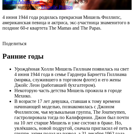
Артем Афанасьев
04.06.2017
12 879
В этом материале:
Michelle Phillips
4 июня 1944 года родилась прекрасная Мишель Филлипс,
американская певица и актриса, экс-участница знаменитого в
поздние 60-е квартета The Mamas and The Papas.
Поделиться
Ранние годы
Урождённая Холли Мишель Гиллиам появилась на свет
4 июня 1944 года в семье Гарднера Барнетта Гиллиама
(моряка, служившего в торговом флоте) и его жены
Джойс Леон (работавшей бухгалтером).
Некоторую часть детства Мишель прожила в городе
Мехико.
В возрасте 17 лет девушка, ставшая к тому времени
начинающей моделью, познакомилась с Джоном
Филлипсом, чья музыкальная группа, The Journeymen,
гастролировала тогда по Калифорнии. Джон был почти
на 10 лет старше Мишель и уже состоял в браке. Но,
увлёкшись, новой подругой, сначала пригласил её петь в
группе, затем подал на развод, а 31 декабря 1962 года