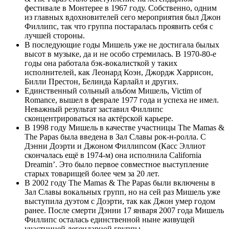
фестивале в Монтерее в 1967 году. Собственно, одним
из главных вдохновителей сего мероприятия был Джон
Филлипс, так что группа постаралась проявить себя с
лучшей стороны.
В последующие годы Мишель уже не достигала былых
высот в музыке, да и не особо стремилась. В 1970-80-е
годы она работала бэк-вокалисткой у таких
исполнителей, как Леонард Коэн, Джордж Харрисон,
Билли Престон, Белинда Карлайл и других.
Единственный сольный альбом Мишель, Victim of
Romance, вышел в феврале 1977 года и успеха не имел.
Неважный результат заставил Филлипс
сконцентрироваться на актёрской карьере.
В 1998 году Мишель в качестве участницы The Mamas &
The Papas была введена в Зал Славы рок-н-ролла. С
Дэнни Доэрти и Джоном Филлипсом (Касс Эллиот
скончалась ещё в 1974-м) она исполнила California
Dreamin’. Это было первое совместное выступление
старых товарищей более чем за 20 лет.
В 2002 году The Mamas & The Papas были включены в
Зал Славы вокальных групп, но на сей раз Мишель уже
выступила дуэтом с Доэрти, так как Джон умер годом
ранее. После смерти Дэнни 17 января 2007 года Мишель
Филлипс осталась единственной ныне живущей
участницей легендарной группы.