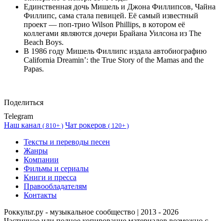
Единственная дочь Мишель и Джона Филлипсов, Чайна
Филлипс, сама стала певицей. Её самый известный
проект — поп-трио Wilson Phillips, в котором её
коллегами являются дочери Брайана Уилсона из The
Beach Boys.
В 1986 году Мишель Филлипс издала автобиографию
California Dreamin’: the True Story of the Mamas and the
Papas.
Поделиться
Telegram
Наш канал
Чат рокеров
(
810+ )
(
120+ )
Тексты и переводы песен
Жанры
Компании
Фильмы и сериалы
Книги и пресса
Правообладателям
Контакты
Роккульт.ру - музыкальное сообщество | 2013 - 2026
Частичное или полное копирование материалов возможно с