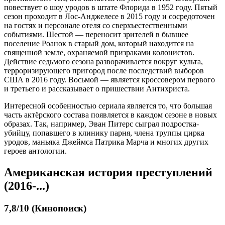
повествует о шоу уродов в штате Флорида в 1952 году. Пятый
сезон проходит в Лос-Анджелесе в 2015 году и сосредоточен
на гостях и персонале отеля со сверхъестественными
событиями. Шестой — переносит зрителей в бывшее
поселение Роанок в старый дом, который находится на
священной земле, охраняемой призраками колонистов.
Действие седьмого сезона разворачивается вокруг культа,
терроризирующего пригород после последствий выборов
США в 2016 году. Восьмой — является кроссовером первого
и третьего и рассказывает о пришествии Антихриста.
Интересной особенностью сериала является то, что большая
часть актёрского состава появляется в каждом сезоне в новых
образах. Так, например, Эван Питерс сыграл подростка-
убийцу, попавшего в клинику парня, члена труппы цирка
уродов, маньяка Джеймса Патрика Марча и многих других
героев антологии.
Американская история преступлений
(2016-...)
7,8/10 (Кинопоиск)