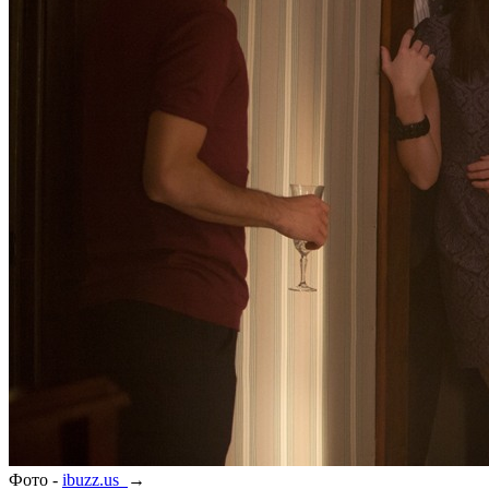
Фото -
ibuzz.us
→