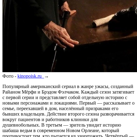
Фото -
kinopoisk.ru
→
Популярный американский сериал в жанре ужасы, созданный
Райаном Мёрфи и Брэдом Фэлчаком. Каждый сезон затягивает
с первой серии и представляет собой отдельную историю с
новыми персонажами и локациями. Первый — рассказывает о
семье, переехавшей в дом, населённый призраками его
бывших владельцев. Действие второго сезона разворачивается
вокруг пациентов и работников клиники для
душевнобольных. В третьем — зритель увидит историю
шабаша ведьм в современном Новом Орлеане, который
противостоит тем, кто пытается их уничтожить. Четвёртый —