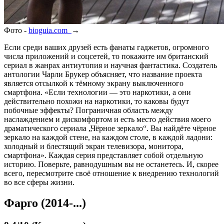
Фото -
bioguia.com
→
Если среди ваших друзей есть фанаты гаджетов, огромного
числа приложений и соцсетей, то покажите им британский
сериал в жанрах антиутопия и научная фантастика. Создатель
антологии Чарли Брукер объясняет, что название проекта
является отсылкой к тёмному экрану выключенного
смартфона. «Если технологии — это наркотики, а они
действительно похожи на наркотики, то каковы будут
побочные эффекты? Пограничная область между
наслаждением и дискомфортом и есть место действия моего
драматического сериала „Чёрное зеркало“. Вы найдёте чёрное
зеркало на каждой стене, на каждом столе, в каждой ладони:
холодный и блестящий экран телевизора, монитора,
смартфона». Каждая серия представляет собой отдельную
историю. Поверьте, равнодушным вы не останетесь. И, скорее
всего, пересмотрите своё отношение к внедрению технологий
во все сферы жизни.
Фарго (2014-...)