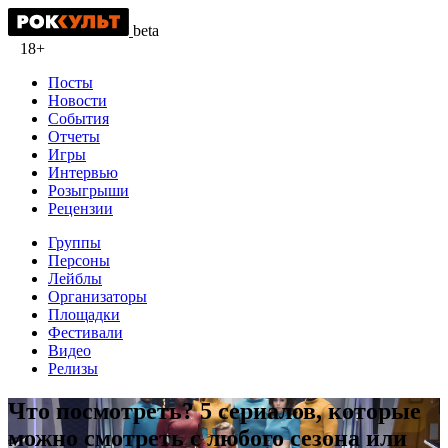
beta
18+
Посты
Новости
События
Отчеты
Игры
Интервью
Розыгрыши
Рецензии
Группы
Персоны
Лейблы
Организаторы
Площадки
Фестивали
Видео
Релизы
Что посмотреть? 5 сериалов, которые
можно смотреть с любого сезона или