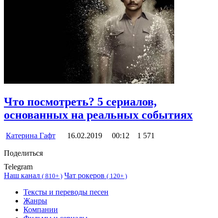
Что посмотреть? 5 сериалов,
основанных на реальных событиях
Катерина Гафт
16.02.2019
00:12
1 571
Поделиться
Telegram
Наш канал
Чат рокеров
(
810+ )
(
120+ )
Тексты и переводы песен
Жанры
Компании