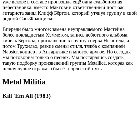
уже вскоре в составе произошла ещё одна судьбоносная
перестановка: вместо Макговни ответственный пост бас-
гитариста занял Клифф Бёртон, который утянул группу в свой
родной Сан-Франциско.
Впереди было многое: замена неуправляемого Мастейна
более покладистым Хэмметом, запись дебютного альбома,
гибель Бёртона, приглашение в группу сперва Ньюстеда, а
потом Трухильо, резкие смены стиля, тяжба с компанией
Napster, концерт в Антарктике и многое другое. Но сегодня
мы поговорим только о песнях. Мы постарались создать
такую подборку произведений группы Metallica, которая как
нельзя лучше отражала бы её творческий путь.
Metal Militia
Kill 'Em All (1983)