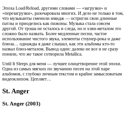
Эпоха Load/Reload, другими словами — «загрузки» и
«перезагрузки», разочаровала многих. И дело не только в том,
что музыканты сменили имидж — остригли свои длинные
патлы и приоделись как пижоны. Музыка стала совсем
другой. От трэша не осталось и следа, но и хэви-металом это
сложно было назвать. Более медленные песни, частое
использование чистого звука, элементы стоунер-рока и даже
блюза… однажды я даже слышал, как эти альбомы кто-то
назвал блюз-металом. Вывод один: далеко не все и не сразу
поняли, что же такое сотворила Metallica.
Until It Sleeps для меня — лучшее олицетворение этой эпохи.
Одна из самых мягких по звучанию песен на этой паре
альбомов, с глубоко личным текстом и крайне замысловатым
видеоклипом. Цепляет…
St. Anger
St. Anger (2003)