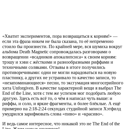
«Хватит экспериментов, пора возвращаться к корням!» —
если эта фраза никем не была сказана, то её непременно
стоило бы произнести. По крайней мере, вся шумиха вокруг
альбома Death Magnetic сопровождалась разговорами о
возвращении «всадников апокалипсиса» к своим корням:
трэшу и хэви с жёсткими и разнообразными риффами и
техничными соляками. Отзывы в итоге получились
противоречивыми: одни не могли нарадоваться на новую
пластинку, а других не устраивало то качество записи, то
«незапоминающиеся» песни, то эксгумация многосерийного
хита Unforgiven. В качестве характерной вещи я выбрал The
End of the Line, хотя с тем же успехом мог подобрать любую
другую. Здесь есть всё то, о чём я написал чуть выше: и
риффы, и соло, и яркие фрагменты, и более блёклые. А ещё
примерно на 2:18-2:24 секундах студийной записи Хэтфилд
умудрился зарифмовать слова «пиво» и «красиво».
И ведь самое интересное, что никакой это не The End of the
Line. Ждем новых шедевров!