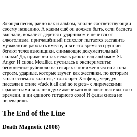
Злющая песня, равно как и альбом, вполне соответствующий
своему названию. А каким ещё он должен быть, если басиста
выгнали, вокалист дерётся с ударником и лечится от
алкоголизма, приглашённый психолог пытается заставить
музыкантов работать вместе, и всё это время за группой
бегают телевизионщики, снимающие документальный
фильм? Да, примерно так велась работа над альбомом St.
Anger. И снова Metallica пустилась в эксперименты:
бесконечное рубилово на гитарах с пониженным на 2 тона
строем, ударные, которые звучат, как жестянки, по которым
кто-то зачем-то колотит, что-то орёт Хэтфилд, чередуя
пассажи в стиле «fuck it all and no regrets» с лирическими
фрагментами вполне в духе американской альтернативы того
времени, и ни единого гитарного соло! И фаны снова не
переварили.
The End of the Line
Death Magnetic (2008)