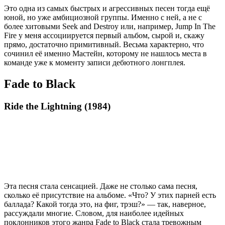
Это одна из самых быстрых и агрессивных песен тогда ещё
юной, но уже амбициозной группы. Именно с ней, а не с
более хитовыми Seek and Destroy или, например, Jump In The
Fire у меня ассоциируется первый альбом, сырой и, скажу
прямо, достаточно примитивный. Весьма характерно, что
сочинил её именно Мастейн, которому не нашлось места в
команде уже к моменту записи дебютного лонгплея.
Fade to Black
Ride the Lightning (1984)
Эта песня стала сенсацией. Даже не столько сама песня,
сколько её присутствие на альбоме. «Что? У этих парней есть
баллада? Какой тогда это, на фиг, трэш?» — так, наверное,
рассуждали многие. Словом, для наиболее идейных
поклонников этого жанра Fade to Black стала тревожным