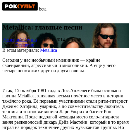
beta
Metallica: главные песни
Дмитрий Глухов
15.10.2014
5 258
Фото:
Deskgram
В этом материале:
Metallica
Сегодня у нас необычный именинник — крайне
своенравный, агрессивный и многоликий. А ещё у него
четыре непохожих друг на друга головы.
Итак, 15 октября 1981 года в Лос-Анжелесе была основана
группа Metallica, занявшая весьма почётное место в истории
тяжёлого рока. Её первыми участниками стали ритм-гитарист
Джеймс Хэтфилд, ударник, а по совместительству любитель
тенниса и знаток живописи Ларс Ульрих и басист Рон
Макговни. После недолгой чехарды место соло-гитариста
занял рыжеволосый дикарь Дэйв Мастейн, который в то время
играл на порядок техничнее других музыкантов группы. Но