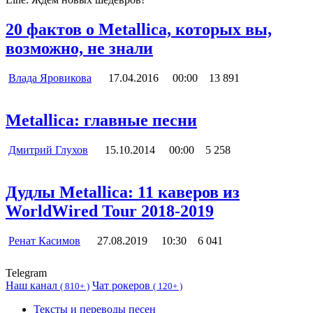
20 фактов о Metallica, которых вы,
возможно, не знали
Влада Яровикова
17.04.2016
00:00
13 891
Metallica: главные песни
Дмитрий Глухов
15.10.2014
00:00
5 258
Дудлы Metallica: 11 каверов из
WorldWired Tour 2018-2019
Ренат Касимов
27.08.2019
10:30
6 041
Telegram
Наш канал
Чат рокеров
(
810+ )
(
120+ )
Тексты и переводы песен