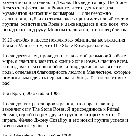
заменить блистательного Джона. Последним шоу The Stone
Roses стал фестиваль в Ридинге, и этот день стал для
музыкантов настоящим кошмаром — Йэн безбожно
фальшивил, публика отказывалась принимать новый состав
группы, освистывала Roses и даже кидалась в них всем, что
попадалось под руку. Многим стало ясно, что конец близок.
И 29 октября в прессе появляются официальные заявления
Йэна и Мани о том, что The Stone Roses распались:
После десяти лет, проведенных на самой дерьмовой работе в
мире, я счастлив заявить о конце Stone Roses. Спасибо всем,
кто отдавал нам свою любовь и поддерживал нас все эти
годы, отдельная благодарность людям в Манчестере, которые
помогли нам сделать первые шаги. Бог да благословит всех
вас!
Йэн Браун, 29 октября 1996
После долгих разговоров я решил, что пора, наконец,
закончит сагу The Stone Roses. Я присоединюсь к Primal
Scream, одной из трех других групп, в которых я хотел бы
играть. Желаю Джону Сквайру и его новой группе успеха и
всего самого лучшего
Гэри Маунфилд, 29 октября 1996