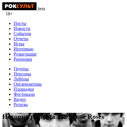
beta
18+
Посты
Новости
События
Отчеты
Игры
Интервью
Розыгрыши
Рецензии
Группы
Персоны
Лейблы
Организаторы
Площадки
Фестивали
Видео
Релизы
История распада The Stone Roses