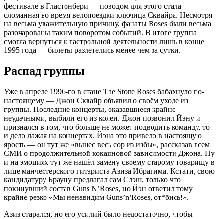
фестивале в Гластонбери — поводом для этого стала
сломанная во время велопоездки ключица Сквайра. Несмотря
на весьма уважительную причину, фанаты Roses были весьма
разочарованы таким поворотом событий. В итоге группа
смогла вернуться к гастрольной деятельности лишь в конце
1995 года — билеты разлетелись менее чем за сутки.
Распад группы
Уже в апреле 1996-го в стане The Stone Roses бабахнуло по-
настоящему — Джон Сквайр объявил о своём уходе из
группы. Последние концерты, оказавшиеся крайне
неудачными, выбили его из колеи. Джон позвонил Йэну и
признался в том, что больше не может подводить команду, то
и дело лажая на концертах. Йэна это привело в настоящую
ярость — он тут же «вынес весь сор из избы», рассказав всем
СМИ о продолжительной кокаиновой зависимости Джона. Ну
и на эмоциях тут же нашёл замену своему старому товарищу в
лице манчестерского гитариста Азиза Ибрагима. Кстати, свою
кандидатуру Брауну предлагал сам Слэш, только что
покинувший состав Guns N’Roses, но Йэн ответил тому
крайне резко «Мы ненавидим Guns’n’Roses, от*бись!».
Азиз старался, но его усилий было недостаточно, чтобы