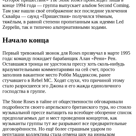
конце 1994 года — группа выпускает альбом Second Coming.
Там уже нашли своё отображение все последние увлечения
Сквайра — саунд «Пришествия» получился тёмным,
тяжёлым, в равной степени пропитанным как идеями Led
Zeppelin, так и типично альтернативными ходами.
Начало конца
Первый тревожный звонок для Roses прозвучал в марте 1995
года: команду покидает барабанщик Алан «Рени» Рен.
Оставшаяся троица не удостоила прессу хоть сколь-нибудь
вразумительными комментариями на сей счет, просто
заполнив вакантное место Робби Маддиксом, ранее
стучавшего в Rebel MC. Ходят слухи, что причиной этому
стало разросшееся эго Джона и его жажда единоличного
господства в группе.
The Stone Roses в тайне от общественности обговаривали
подробности своего апрельского британского тура, но стоило
музыкальной прессе вытащить на всеобщее обозрение список
предполагаемых дат и мест проведения концертов, как
музыканты группы тут же разрывают все предварительные
договорённости. Но ещё более страшным ударом по
репутации коллектива стала отмена шоу на июньском