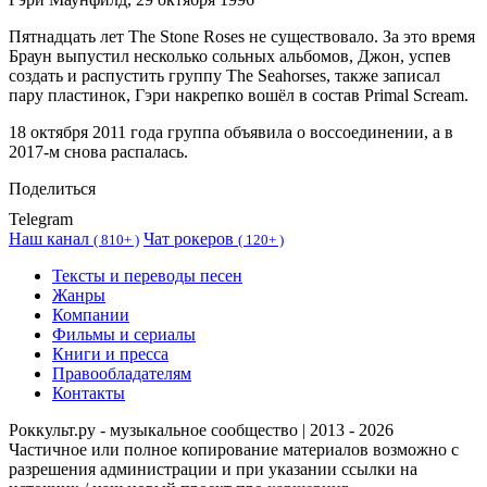
Пятнадцать лет The Stone Roses не существовало. За это время
Браун выпустил несколько сольных альбомов, Джон, успев
создать и распустить группу The Seahorses, также записал
пару пластинок, Гэри накрепко вошёл в состав Primal Scream.
18 октября 2011 года группа объявила о воссоединении, а в
2017-м снова распалась.
Поделиться
Telegram
Наш канал
Чат рокеров
(
810+ )
(
120+ )
Тексты и переводы песен
Жанры
Компании
Фильмы и сериалы
Книги и пресса
Правообладателям
Контакты
Роккульт.ру - музыкальное сообщество | 2013 - 2026
Частичное или полное копирование материалов возможно с
разрешения администрации и при указании ссылки на