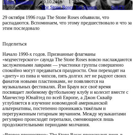
Иван Балашов
29.10.2015
1 712
В этом материале:
The Stone Roses
,
Ian Brown
Фото:
SubTV
29 октября 1996 года The Stone Roses объявили, что
распадаются. Вспоминаем, что этому предшествовало и что за
этим последовало
Поделиться
Начало 1990-х годов. Признанные флагманы
«мэдчестерского» саунда The Stone Roses вовсю наслаждаются
заслуженными лаврами — участники группы совершенно
спокойно могут предаваться праздности. Они переходят на
«диету» из пива и чипсов, пять долгих лет не радуют своих
фанатов новыми пластинками, не появляются на
музыкальных фестивалях. Йэн Браун все своё время
посвящает любимому футбольному клубу и колесит вместе с
Манчестер Юнайтед по всей Европе, а Джон Сквайр
углубляется в изучение новомодной американской
альтернативы, постепенно проникаясь тяжёлым и
перегруженным гитарным звучанием. Между музыкантами
регулярно происходят перепалки, сменяющиеся лишь
продолжительными периодами молчания.
«Второе пришествие» The Stone Roses происходит лишь в