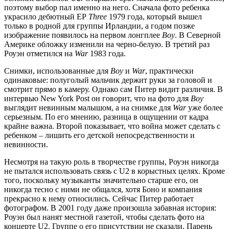
поэтому выбор пал именно на него. Сначала фото ребенка
украсило дебютный ЕР
Three
1979 года, который вышел
только в родной для группы Ирландии, а годом позже
изображение появилось на первом лонгплее
Boy
. В Северной
Америке обложку изменили на черно-белую. В третий раз
Роуэн отметился на
War
1983 года.
Снимки, использованные для
Boy
и
War
, практически
одинаковые: полуголый мальчик держит руки за головой и
смотрит прямо в камеру. Однако сам Питер видит различия. В
интервью New York Post он говорит, что на фото для
Boy
выглядит невинным малышом, а на снимке для
War
уже более
серьезным. По его мнению, разница в ощущении от кадра
крайне важна. Второй показывает, что война может сделать с
ребенком – лишить его детской непосредственности и
невинности.
Несмотря на такую роль в творчестве группы, Роуэн никогда
не пытался использовать связь с U2 в корыстных целях. Кроме
того, поскольку музыканты значительно старше его, он
никогда тесно с ними не общался, хотя Боно и компания
прекрасно к нему относились. Сейчас Питер работает
фотографом. В 2001 году даже произошла забавная история:
Роуэн был нанят местной газетой, чтобы сделать фото на
концерте U2. Группе о его присутствии не сказали. Парень