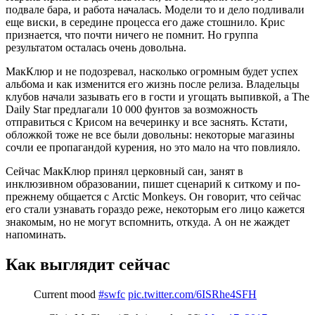
подвале бара, и работа началась. Модели то и дело подливали
еще виски, в середине процесса его даже стошнило. Крис
признается, что почти ничего не помнит. Но группа
результатом осталась очень довольна.
МакКлюр и не подозревал, насколько огромным будет успех
альбома и как изменится его жизнь после релиза. Владельцы
клубов начали зазывать его в гости и угощать выпивкой, а The
Daily Star предлагали 10 000 фунтов за возможность
отправиться с Крисом на вечеринку и все заснять. Кстати,
обложкой тоже не все были довольны: некоторые магазины
сочли ее пропагандой курения, но это мало на что повлияло.
Сейчас МакКлюр принял церковный сан, занят в
инклюзивном образовании, пишет сценарий к ситкому и по-
прежнему общается с Arctic Monkeys. Он говорит, что сейчас
его стали узнавать гораздо реже, некоторым его лицо кажется
знакомым, но не могут вспомнить, откуда. А он не жаждет
напоминать.
Как выглядит сейчас
Current mood
#swfc
pic.twitter.com/6ISRhe4SFH