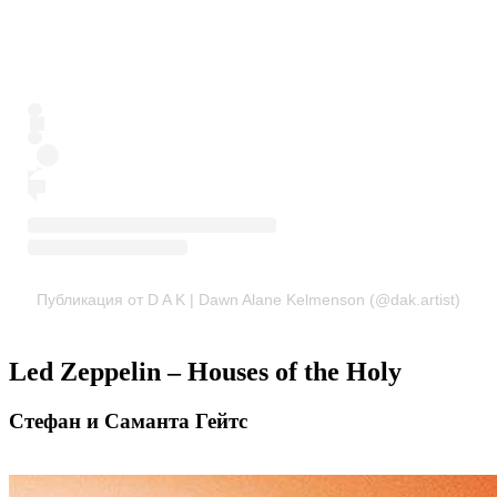
Публикация от D A K | Dawn Alane Kelmenson (@dak.artist)
Led Zeppelin – Houses of the Holy
Стефан и Саманта Гейтс