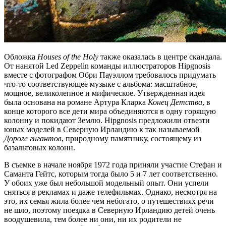
Обложка
Houses of the Holy
также оказалась в центре скандала.
От нанятой Led Zeppelin команды иллюстраторов Hipgnosis
вместе с фотографом Обри Пауэллом требовалось придумать
что-то соответствующее музыке с альбома: масштабное,
мощное, великолепное и мифическое. Утвержденная идея
была основана на романе Артура Кларка
Конец Детства
, в
конце которого все дети мира объединяются в одну горящую
колонну и покидают Землю. Hipgnosis предложили отвезти
юных моделей в Северную Ирландию к так называемой
Дороге гигантов
, природному памятнику, состоящему из
базальтовых колонн.
В съемке в начале ноября 1972 года приняли участие Стефан и
Саманта Гейтс, которым тогда было 5 и 7 лет соответственно.
У обоих уже был небольшой модельный опыт. Они успели
сняться в рекламах и даже телефильмах. Однако, несмотря на
это, их семья жила более чем небогато, о путешествиях речи
не шло, поэтому поездка в Северную Ирландию детей очень
воодушевила, тем более ни они, ни их родители не