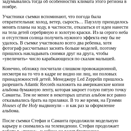
задумывались тогда об особенностях климата этого региона в
ноябре.
Участники съемки вспоминают, что погода была
отвратительная: холод, ветер, сырость… Пауэллу приходилось
менять планы на ходу, в частности, отказаться от идеи нанести
на тела детей серебряную и золотую краски. Из-за серого неба
и отсутствия солнца получить нужного эффекта ему бы не
удалось. В съемке участвовало всего два ребенка, хотя
фотограф рассчитывал заснять больше моделей, поэтому
пришлось накладывать снимки друг на друга, чтобы
«увеличить» число карабкающихся по скалам малышей.
Конечно, обложку посчитали слишком провокационной,
несмотря на то что в кадре не видно ни лиц, ни половых
принадлежностей детей. Менеджеру Led Zeppelin пришлось
разрешить Atlantic Records наложить на американские копии
альбома бумажную ленту, которая закроет голую пятую точку
Саманты. Тем не менее в некоторых штатах альбом все равно
отказывались брать на прилавки. В то же время, на Грэмми
Houses of the Holy
выдвинули – и как раз за оформление
альбома.
После съемки Стефан и Саманта продолжили модельную
карьеру и снимались на телевидении. Стефан продолжает