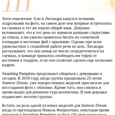
Хотя семилетние Али и Лисандра кажутся лучшими
подружками на фото, на самом деле они впервые встретились
на съемках и тут же нашли общий язык. Девушки
вспоминают, что в тот день их кормили разными сладостями
до отвала, а им ужасно нравилось бегать по съемочной
площадке в костюмах фей с крыльями. Однако при всем
удовольствии о спокойной работе речи не шло. Лисандра
рассказывает, что они никак не могли сосредоточиться на
съемках, и команде пришлось пообещать им туфли от
костюмов в подарок, если они позволят сделать еще несколько
кадров.
Smashing Pumpkins продолжают общаться с девушками и
сегодня. В 2018 году, когда группа праздновала 25-летие
Siamese Dream
, уже повзрослевших моделей пригласили для
воссоздания фото с обложки. Кроме того, они снялись в
промо-видео для реюнион-тура коллектива. В нем девушки
поджигают логотип группы.
Кстати, на роль одной из юных моделей для
Siamese Dream
когда-то претендовала Николь Флорентино, некоторая время
игравшая в Smashing Pumpkins на басу. Об этом рассказал в