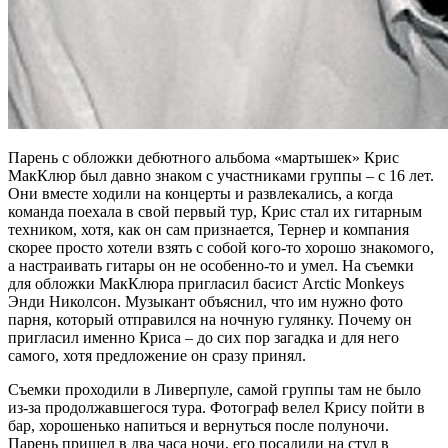
Парень с обложки дебютного альбома «мартышек» Крис
МакКлюр был давно знаком с участниками группы – с 16 лет.
Они вместе ходили на концерты и развлекались, а когда
команда поехала в свой первый тур, Крис стал их гитарным
техником, хотя, как он сам признается, Тернер и компания
скорее просто хотели взять с собой кого-то хорошо знакомого,
а настраивать гитары он не особенно-то и умел. На съемки
для обложки МакКлюра пригласил басист Arctic Monkeys
Энди Николсон. Музыкант объяснил, что им нужно фото
парня, который отправился на ночную гулянку. Почему он
пригласил именно Криса – до сих пор загадка и для него
самого, хотя предложение он сразу принял.
Съемки проходили в Ливерпуле, самой группы там не было
из-за продолжавшегося тура. Фотограф велел Крису пойти в
бар, хорошенько напиться и вернуться после полуночи.
Парень пришел в два часа ночи, его посадили на стул в