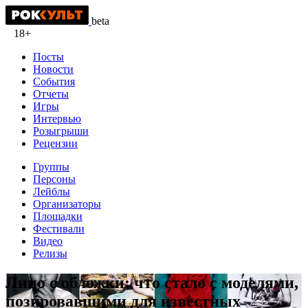
beta
18+
Посты
Новости
События
Отчеты
Игры
Интервью
Розыгрыши
Рецензии
Группы
Персоны
Лейблы
Организаторы
Площадки
Фестивали
Видео
Релизы
Лицо с обложки: что стало с моделями,
позировавшими для известных