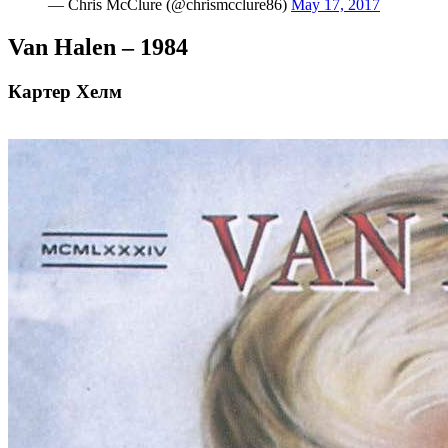
— Chris McClure (@chrismcclure86)
May 17, 2017
Van Halen – 1984
Картер Хелм