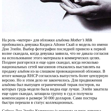
На роль «матери» для обложки альбома
Mother’s Milk
пробовались девушка Кидиса Айони Скай и модель по имени
Дон Элейн. Выбор фотографии последней привело к первой
волне скандала, когда девушка заявила, что не давала согласия
на использование этого материала в коммерческих целях.
Позднее разгорелся и еще один скандал, когда несколько
национальных сетей магазинов отказались выставлять на
продажу альбом из-за слишком провокационной обложки. В
итоге команда RHCP согласилась выпустить более цензурную
версию. Но и этим дело не закончилось. Для продвижения
альбома был выпущен ограниченный тираж постеров, на
которых грудь модели была видна еще лучше. Элейн закатила
еще один скандал, затащила группу в суд и получила
компенсацию в размере 50 000 долларов. Сами постеры
быстро перешли в статус коллекционных.
Сейчас Дон Элейн-Келменсон (с момента съемок девушка