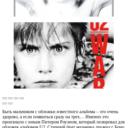
Быть мальчиком с обложки известного альбома – это очень
здорово, а если появиться сразу на трех… Именно это
произошло с юным Питером Роуэном, который позировал для
обложек альбомов U2. Старший брат мальчика дружил с Боно,