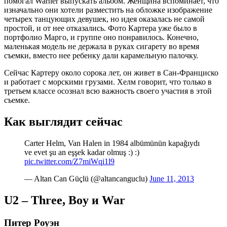
помогал Warner выпускать альбом. Женщина вспоминает, что
изначально они хотели разместить на обложке изображение
четырех танцующих девушек, но идея оказалась не самой
простой, и от нее отказались. Фото Картера уже было в
портфолио Марго, и группе оно понравилось. Конечно,
маленькая модель не держала в руках сигарету во время
съемки, вместо нее ребенку дали карамельную палочку.
Сейчас Картеру около сорока лет, он живет в Сан-Франциско
и работает с морскими грузами. Хелм говорит, что только в
третьем классе осознал всю важность своего участия в этой
съемке.
Как выглядит сейчас
Carter Helm, Van Halen in 1984 albümünün kapağıydı
ve evet şu an eşşek kadar olmuş :) :)
pic.twitter.com/Z7miWqi1l9
— Altan Can Güçlü (@altancanguclu)
June 11, 2013
U2 – Three, Boy и War
Питер Роуэн