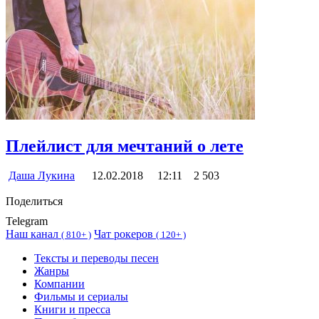
Плейлист для мечтаний о лете
Даша Лукина
12.02.2018
12:11
2 503
Поделиться
Telegram
Наш канал
Чат рокеров
(
810+ )
(
120+ )
Тексты и переводы песен
Жанры
Компании
Фильмы и сериалы
Книги и пресса