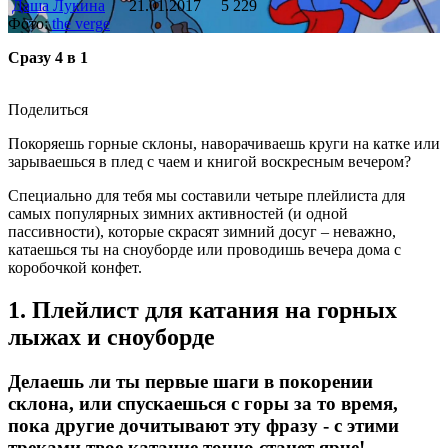
Даша Лукина
21.01.2017
5 229
Фото:
the verge
Сразу 4 в 1
Поделиться
Покоряешь горные склоны, наворачиваешь круги на катке или
зарываешься в плед с чаем и книгой воскресным вечером?
Специально для тебя мы составили четыре плейлиста для
самых популярных зимних активностей (и одной
пассивности), которые скрасят зимний досуг – неважно,
катаешься ты на сноуборде или проводишь вечера дома с
коробочкой конфет.
1. Плейлист для катания на горных
лыжах и сноуборде
Делаешь ли ты первые шаги в покорении
склона, или спускаешься с горы за то время,
пока другие дочитывают эту фразу - с этими
треками твое катание точно станет ярче!