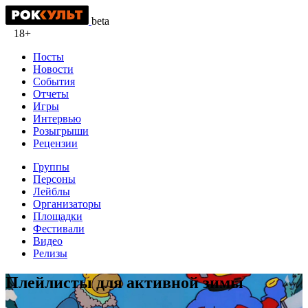
beta
18+
Посты
Новости
События
Отчеты
Игры
Интервью
Розыгрыши
Рецензии
Группы
Персоны
Лейблы
Организаторы
Площадки
Фестивали
Видео
Релизы
Плейлисты для активной зимы