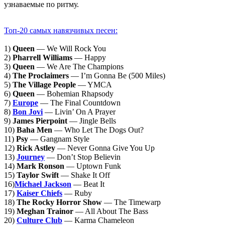
узнаваемые по ритму.
Топ-20 самых навязчивых песен:
1)
Queen
— We Will Rock You
2)
Pharrell Williams
— Happy
3)
Queen
— We Are The Champions
4)
The Proclaimers
— I’m Gonna Be (500 Miles)
5)
The Village People
— YMCA
6)
Queen
— Bohemian Rhapsody
7)
Europe
— The Final Countdown
8)
Bon Jovi
— Livin’ On A Prayer
9)
James Pierpoint
— Jingle Bells
10)
Baha Men
— Who Let The Dogs Out?
11)
Psy
— Gangnam Style
12)
Rick Astley
— Never Gonna Give You Up
13)
Journey
— Don’t Stop Believin
14)
Mark Ronson
— Uptown Funk
15)
Taylor Swift
— Shake It Off
16)
Michael Jackson
— Beat It
17)
Kaiser Chiefs
— Ruby
18)
The Rocky Horror Show
— The Timewarp
19)
Meghan Trainor
— All About The Bass
20)
Culture Club
— Karma Chameleon