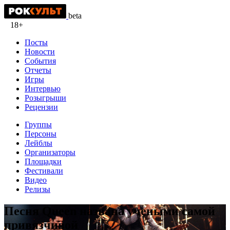
beta
18+
Посты
Новости
События
Отчеты
Игры
Интервью
Розыгрыши
Рецензии
Группы
Персоны
Лейблы
Организаторы
Площадки
Фестивали
Видео
Релизы
Песня Queen названа учеными самой
привязчивой