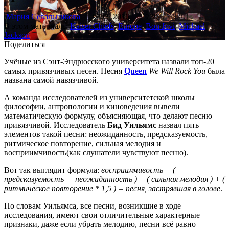
Мария Севальникова
03.09.2016
1 739
В этом материале:
Kaiser Chiefs
,
Europe
,
Bon Jovi
,
Michael
Jackson
Поделиться
Учёные из Сэнт-Эндрюсского университета назвали топ-20
самых привязчивых песен. Песня
Queen
We Will Rock You
была
названа самой навязчивой.
А команда исследователей из университетской школы
философии, антропологии и киноведения вывели
математическую формулу, объясняющая, что делают песню
привязчивой. Исследователь
Бид Уильямс
назвал пять
элементов такой песни: неожиданность, предсказуемость,
ритмическое повторение, сильная мелодия и
восприимчивость(как слушатели чувствуют песню).
Вот так выглядит формула:
восприимчивость + (
предсказуемость — неожиданность ) + ( сильная мелодия ) + (
ритмическое повторение * 1,5 ) = песня, застрявшая в голове
.
По словам Уильямса, все песни, возникшие в ходе
исследования, имеют свои отличительные характерные
признаки, даже если убрать мелодию, песни всё равно