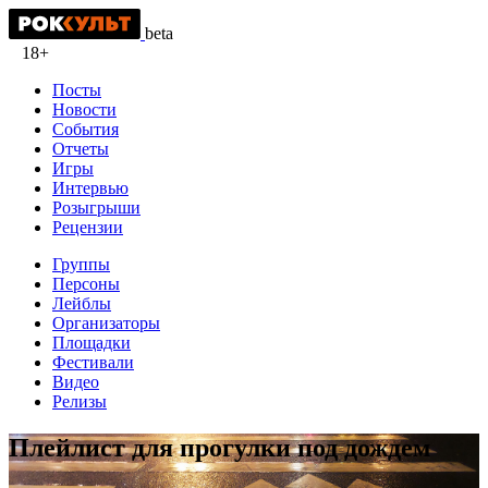
beta
18+
Посты
Новости
События
Отчеты
Игры
Интервью
Розыгрыши
Рецензии
Группы
Персоны
Лейблы
Организаторы
Площадки
Фестивали
Видео
Релизы
Плейлист для прогулки под дождем