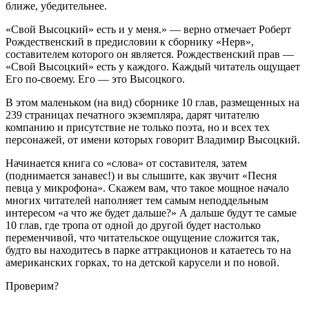
ближе, убедительнее.
«Свой Высоцкий» есть и у меня.» — верно отмечает Роберт
Рождественский в предисловии к сборнику «Нерв»,
составителем которого он является. Рождественский прав —
«Свой Высоцкий» есть у каждого. Каждый читатель ощущает
Его по-своему. Его — это Высоцкого.
В этом маленьком (на вид) сборнике 10 глав, размещенных на
239 страницах печатного экземпляра, дарят читателю
компанию и присутствие не только поэта, но и всех тех
персонажей, от имени которых говорит Владимир Высоцкий.
Начинается книга со «слова» от составителя, затем
(поднимается занавес!) и вы слышите, как звучит «Песня
певца у микрофона». Скажем вам, что такое мощное начало
многих читателей наполняет тем самым неподдельным
интересом «а что же будет дальше?» А дальше будут те самые
10 глав, где тропа от одной до другой будет настолько
переменчивой, что читательское ощущение сложится так,
будто вы находитесь в парке аттракционов и катаетесь то на
американских горках, то на детской карусели и по новой.
Проверим?