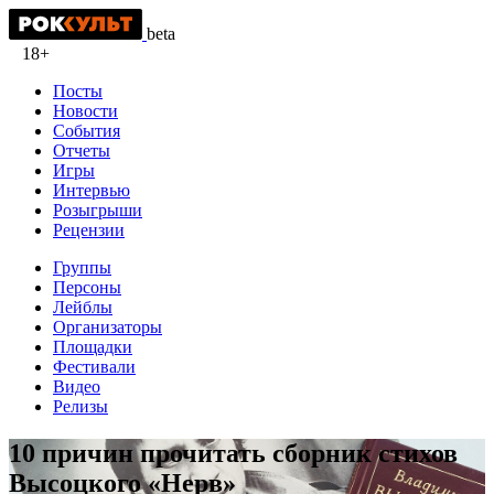
beta
18+
Посты
Новости
События
Отчеты
Игры
Интервью
Розыгрыши
Рецензии
Группы
Персоны
Лейблы
Организаторы
Площадки
Фестивали
Видео
Релизы
10 причин прочитать сборник стихов
Высоцкого «Нерв»