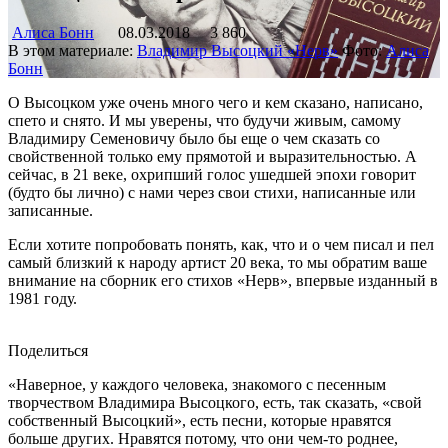
Алиса Бонн
08.03.2018
3 860
В этом материале:
Владимир Высоцкий «Нерв»
Фото:
Алиса
Бонн
О Высоцком уже очень много чего и кем сказано, написано,
спето и снято. И мы уверены, что будучи живым, самому
Владимиру Семеновичу было бы еще о чем сказать со
свойственной только ему прямотой и выразительностью. А
сейчас, в 21 веке, охрипший голос ушедшей эпохи говорит
(будто бы лично) с нами через свои стихи, написанные или
записанные.
Если хотите попробовать понять, как, что и о чем писал и пел
самый близкий к народу артист 20 века, то мы обратим ваше
внимание на сборник его стихов «Нерв», впервые изданный в
1981 году.
Поделиться
«Наверное, у каждого человека, знакомого с песенным
творчеством Владимира Высоцкого, есть, так сказать, «свой
собственный Высоцкий», есть песни, которые нравятся
больше других. Нравятся потому, что они чем-то роднее,