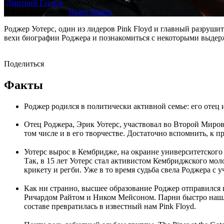
Дмитрий Глухов
06.09.2016
7 077
В этом материале:
Roger Waters
Роджер Уотерс, один из лидеров Pink Floyd и главный разруши
вехи биографии Роджера и познакомиться с некоторыми выдер
Поделиться
Факты
Роджер родился в политически активной семье: его отец
Отец Роджера, Эрик Уотерс, участвовал во Второй Миров
том числе и в его творчестве. Достаточно вспомнить, к прим
Уотерс вырос в Кембридже, на окраине университетского 
Так, в 15 лет Уотерс стал активистом Кембриджского мол
крикету и регби. Уже в то время судьба свела Роджера 
Как ни странно, высшее образование Роджер отправился 
Ричардом Райтом и Ником Мейсоном. Парни быстро нашли 
составе превратилась в известный нам Pink Floyd.