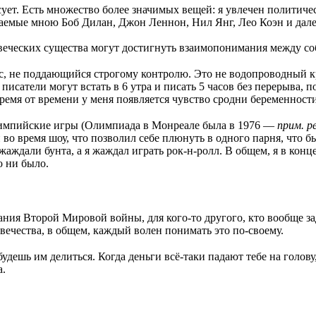
ет. Есть множество более значимых вещей: я увлечен политичес
емые мною Боб Дилан, Джон Леннон, Нил Янг, Лео Коэн и далее 
овеческих существа могут достигнуть взаимопонимания между с
с, не поддающийся строгому контролю. Это не водопроводный кр
 писатели могут встать в 6 утра и писать 5 часов без перерыва, 
ремя от времени у меня появляется чувство сродни беременност
Олимпийские игры (Олимпиада в Монреале была в 1976 —
прим. р
во время шоу, что позволил себе плюнуть в одного парня, что б
 жаждали бунта, а я жаждал играть рок-н-ролл. В общем, я в кон
о ни было.
ания Второй Мировой войны, для кого-то другого, кто вообще з
ечества, в общем, каждый волен понимать это по-своему.
 будешь им делиться. Когда деньги всё-таки падают тебе на голову
а.