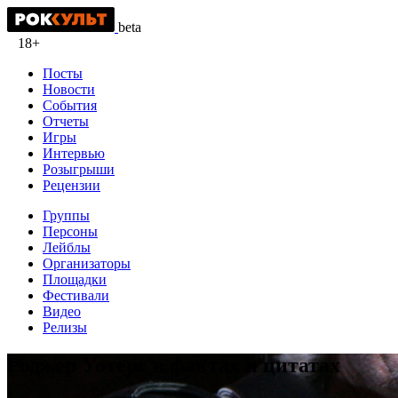
beta
18+
Посты
Новости
События
Отчеты
Игры
Интервью
Розыгрыши
Рецензии
Группы
Персоны
Лейблы
Организаторы
Площадки
Фестивали
Видео
Релизы
Роджер Уотерс в фактах и цитатах