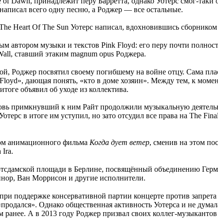
e of Dawn, принадлежит перу Барретта, однако Уотерс смог-таки 
аписал всего одну песню, а Роджер — все остальные.
The Heart Of The Sun Уотерс написал, вдохновившись сборником
ым автором музыки и текстов Pink Floyd: его перу почти полно
 Wall, ставший этаким magnum opus Роджера.
ой, Роджер посвятил своему погибшему на войне отцу. Сама пла
Floyd», дающая понять, «кто в доме хозяин». Между тем, к мом
итоге объявил об уходе из коллектива.
новь примкнувший к ним Райт продолжили музыкальную деятельно
Уотерс в итоге им уступил, но зато отсудил все права на The Fi
ром анимационного фильма
Когда дует ветер
, сменив на этом по
Ira.
Потсдамской площади в Берлине, посвящённый объединению Герм
ннор, Ван Моррисон и другие исполнители.
при поддержке консервативной партии концерте против запрета 
«продался». Однако общественная активность Уотерса и не думала
ранее. А в 2013 году Роджер призвал своих коллег-музыкантов 