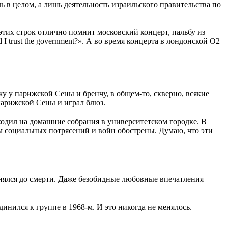
 в целом, а лишь деятельность израильского правительства по
 этих строк отлично помнит московский концерт, пальбу из
 trust the government?». А во время концерта в лондонской O2
у у парижской Сены и бренчу, в общем-то, скверно, всякие
 парижской Сены и играл блюз.
одил на домашние собрания в университетском городке. В
ам социальных потрясений и войн обострены. Думаю, что эти
еснялся до смерти. Даже безобидные любовные впечатления
инился к группе в 1968-м. И это никогда не менялось.