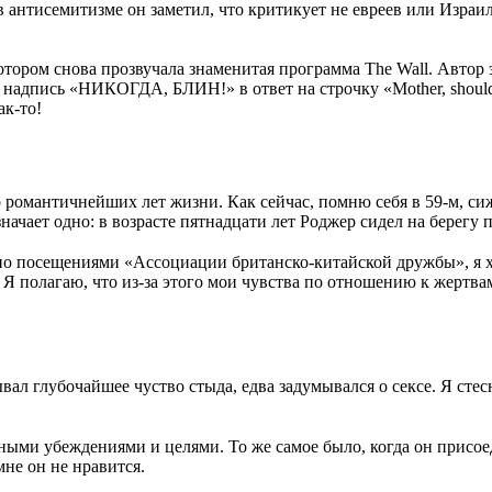
антисемитизме он заметил, что критикует не евреев или Израиль
котором снова прозвучала знаменитая программа The Wall. Автор
надпись «НИКОГДА, БЛИН!» в ответ на строчку «Mother, should I
ак-то!
романтичнейших лет жизни. Как сейчас, помню себя в 59-м, сиж
начает одно: в возрасте пятнадцати лет Роджер сидел на берегу
о посещениями «Ассоциации британско-китайской дружбы», я х
 Я полагаю, что из-за этого мои чувства по отношению к жертв
вал глубочайшее чуство стыда, едва задумывался о сексе. Я ст
ными убеждениями и целями. То же самое было, когда он присоед
мне он не нравится.