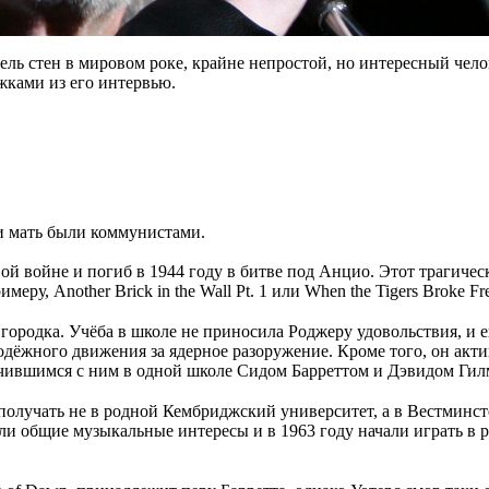
тель стен в мировом роке, крайне непростой, но интересный чел
жками из его интервью.
 и мать были коммунистами.
ой войне и погиб в 1944 году в битве под Анцио. Этот трагичес
еру, Another Brick in the Wall Pt. 1 или When the Tigers Broke Fr
городка. Учёба в школе не приносила Роджеру удовольствия, и 
одёжного движения за ядерное разоружение. Кроме того, он акт
с учившимся с ним в одной школе Сидом Барреттом и Дэвидом Ги
получать не в родной Кембриджский университет, а в Вестминст
общие музыкальные интересы и в 1963 году начали играть в ро