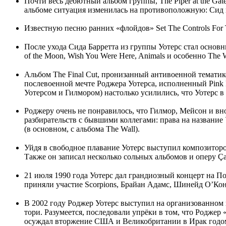
Почти весь дебютный альбом группы, The Piper at the Gat
альбоме ситуация изменилась на противоположную: Сид н
Известную песню ранних «флойдов» Set The Controls For 
После ухода Сида Барретта из группы Уотерс стал основн
of the Moon, Wish You Were Here, Animals и особенно The
Альбом The Final Cut, пронизанный антивоенной тематик
послевоенной мечте Роджера Уотерса, исполненный Pink 
Уотерсом и Гилмором) настолько усилились, что Уотерс в 
Роджеру очень не понравилось, что Гилмор, Мейсон и в
разбирательств с бывшими коллегами: права на название 
(в основном, с альбома The Wall).
Уйдя в свободное плавание Уотерс выступил композито
Также он записал несколько сольных альбомов и оперу Ça 
21 июля 1990 года Уотерс дал грандиозный концерт на 
приняли участие Scorpions, Брайан Адамс, Шинейд О’Ко
В 2002 году Роджер Уотерс выступил на организованном 
тори. Разумеется, последовали упрёки в том, что Роджер 
осуждал вторжение США и Великобритании в Ирак годом 