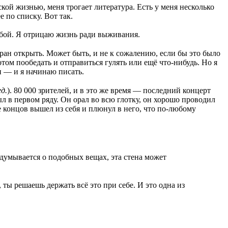
кой жизнью, меня трогает литература. Есть у меня несколько
по списку. Вот так.
обой. Я отрицаю жизнь ради выживания.
ан открыть. Может быть, и не к сожалению, если бы это было
потом пообедать и отправиться гулять или ещё что-нибудь. Но я
и — и я начинаю писать.
ед.
). 80 000 зрителей, и в это же время — последний концерт
ыл в первом ряду. Он орал во всю глотку, он хорошо проводил
це концов вышел из себя и плюнул в него, что по-любому
адумывается о подобных вещах, эта стена может
, ты решаешь держать всё это при себе. И это одна из