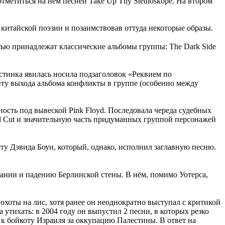
отметиться на нём песней Take Up Thy Stethoskope. На втором
 китайской поэзии и позаимствовав оттуда некоторые образы.
стью принадлежат классические альбомы группы: The Dark Side
стинка явилась носила подзаголовок «Реквием по
енту выхода альбома конфликты в группе (особенно между
сть под вывеской Pink Floyd. Последовала череда судебных
nal Cut и значительную часть придуманных группой персонажей
сту Дэвида Боуи, который, однако, исполнил заглавную песню.
ании и падению Берлинской стены. В нём, помимо Уотерса,
охоты на лис, хотя ранее он неоднократно выступал с критикой
 утихать: в 2004 году он выпустил 2 песни, в которых резко
к бойкоту Израиля за оккупацию Палестины. В ответ на