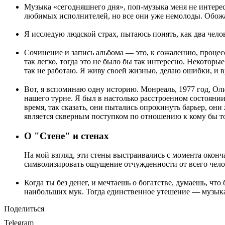
Музыка «сегодняшнего дня», поп-музыка меня не интересу
любимых исполнителей, но все они уже немолоды. Обожа
Я исследую людской страх, пытаюсь понять, как два чел
Сочинение и запись альбома — это, к сожалению, процес
так легко, тогда это не было бы так интересно. Некоторые
так не работаю. Я живу своей жизнью, делаю ошибки, и в
Вот, я вспоминаю одну историю. Монреаль, 1977 год, 
нашего турне. Я был в настолько расстроенном состоянии 
время, так сказать, они пытались опрокинуть барьер, они
является скверным поступком по отношению к кому бы т
О "Стене" и стенах
На мой взгляд, эти стены выстраивались с момента оконч
символизировать ощущение отчужденности от всего челов
Когда ты без денег, и мечтаешь о богатстве, думаешь, что
наибольших мук. Тогда единственное утешение — музык
Поделиться
Telegram