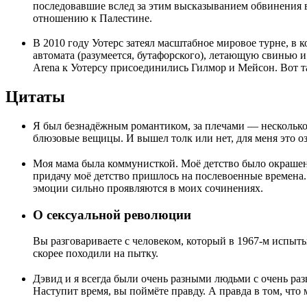
последовавшие вслед за этим высказыванием обвинения в 
отношению к Палестине.
В 2010 году Уотерс затеял масштабное мировое турне, в 
автомата (разумеется, бутафорского), летающую свинью и 
Arena к Уотерсу присоединились Гилмор и Мейсон. Вот т
Цитаты
Я был безнадёжным романтиком, за плечами — несколько 
блюзовые вещицы. И вышел толк или нет, для меня это оз
Моя мама была коммунисткой. Моё детство было окрашен
придачу моё детство пришлось на послевоенные времена.
эмоции сильно проявляются в моих сочинениях.
О сексуальной революции
Вы разговариваете с человеком, который в 1967-м испыты
скорее походили на пытку.
Дэвид и я всегда были очень разными людьми с очень раз
Наступит время, вы поймёте правду. А правда в том, что 