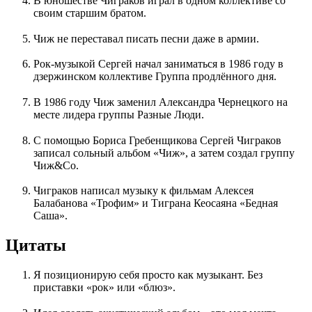
В юношестве Чиграков играл в одном коллективе со
своим старшим братом.
Чиж не переставал писать песни даже в армии.
Рок-музыкой Сергей начал заниматься в 1986 году в
дзержинском коллективе Группа продлённого дня.
В 1986 году Чиж заменил Александра Чернецкого на
месте лидера группы Разные Люди.
С помощью Бориса Гребенщикова Сергей Чиграков
записал сольный альбом «Чиж», а затем создал группу
Чиж&Со.
Чиграков написал музыку к фильмам Алексея
Балабанова «Трофим» и Тиграна Кеосаяна «Бедная
Саша».
Цитаты
Я позиционирую себя просто как музыкант. Без
приставки «рок» или «блюз».