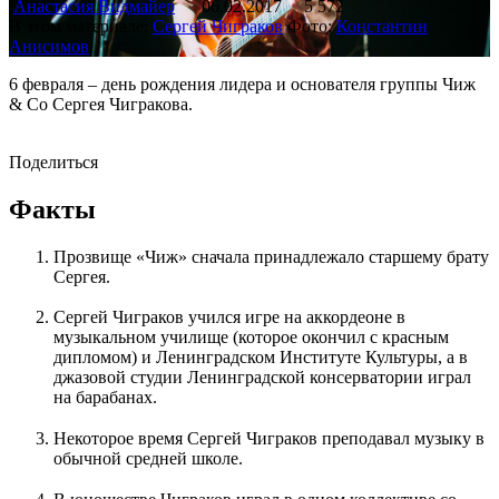
Анастасия Видмайер
06.02.2017
5 572
В этом материале:
Сергей Чиграков
Фото:
Константин
Анисимов
6 февраля – день рождения лидера и основателя группы Чиж
& Со Сергея Чигракова.
Поделиться
Факты
Прозвище «Чиж» сначала принадлежало старшему брату
Сергея.
Сергей Чиграков учился игре на аккордеоне в
музыкальном училище (которое окончил с красным
дипломом) и Ленинградском Институте Культуры, а в
джазовой студии Ленинградской консерватории играл
на барабанах.
Некоторое время Сергей Чиграков преподавал музыку в
обычной средней школе.