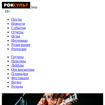
beta
18+
Посты
Новости
События
Отчеты
Игры
Интервью
Розыгрыши
Рецензии
Группы
Персоны
Лейблы
Организаторы
Площадки
Фестивали
Видео
Релизы
Сергей Чиграков в фактах и цитатах