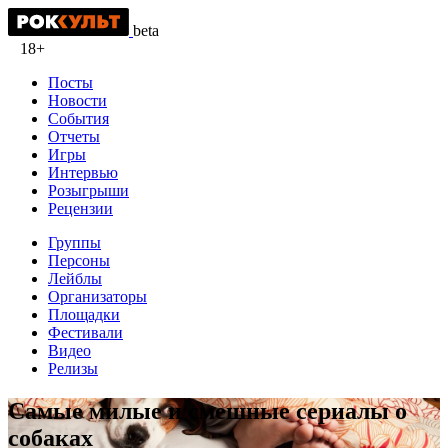
beta
18+
Посты
Новости
События
Отчеты
Игры
Интервью
Розыгрыши
Рецензии
Группы
Персоны
Лейблы
Организаторы
Площадки
Фестивали
Видео
Релизы
Самые милые и смешные сериалы о
собаках