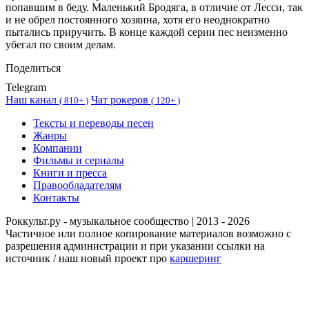
попавшим в беду. Маленький Бродяга, в отличие от Лесси, так
и не обрел постоянного хозяина, хотя его неоднократно
пытались приручить. В конце каждой серии пес неизменно
убегал по своим делам.
Поделиться
Telegram
Наш канал
Чат рокеров
(
810+ )
(
120+ )
Тексты и переводы песен
Жанры
Компании
Фильмы и сериалы
Книги и пресса
Правообладателям
Контакты
Роккульт.ру - музыкальное сообщество | 2013 - 2026
Частичное или полное копирование материалов возможно с
разрешения администрации и при указании ссылки на
источник / наш новый проект про
каршеринг