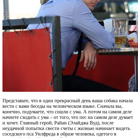
Представьте, что в один прекрасный день ваша собака начала
вести с вами беседы на человеческом языке. Сначала вы,
конечно, подумаете, что сошли с ума. А потом на самом деле
начнете сходить с ума – от того, что пес на самом деле думает
и хочет. Главный герой, Райан (Элайджа Вуд), после
неудачной попытки свести счеты с жизнью начинает видеть
соседского пса Уилфреда в образе человека, одетого в