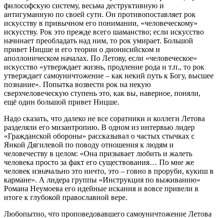
философскую систему, весьма деструктивную и
антигуманную по своей сути. Он противопоставляет рок
искусству в привычном его понимании, «человеческому»
искусству. Рок это прежде всего шаманство; если искусство
начинает преобладать над ним, то рок умирает. Большой
привет Ницше и его теории о дионисийском и
аполлоническом началах. По Летову, если «человеческое»
искусство «утверждает жизнь, продление рода и т.п., то рок
утверждает самоуничтожение – как некий путь к Богу, высшее
познание». Попытка возвести рок на некую
сверхчеловеческую ступень это, как вы, наверное, поняли,
ещё один большой привет Ницше.
Надо сказать, что далеко не все соратники и коллеги Летова
разделяли его мизантропию. В одном из интервью лидер
«Гражданской обороны» рассказывал о частых стычках с
Янкой Дягилевой по поводу отношения к людям и
человечеству в целом: «Она призывает любить и жалеть
человека просто за факт его существования… По мне же
человек изначально это ничто, это – говно в проруби, кукиш в
кармане». А лидера группы «Инструкция по выживанию»
Романа Неумоева его идейные искания и вовсе привели в
итоге к глубокой православной вере.
Любопытно, что проповедовавшего самоуничтожение Летова