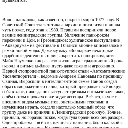
музыкантов.
Волна панк-рока, как известно, накрыла мир в 1977 году. В
Советский Союз эта эстетика анархии и нигилизма пришла
чуть позже, году этак к 1980. Первыми восприняли новое
веяние ленинградские группы. Увлечение панк-роком
пережили и Цой, и Гребенщиков: хулиганское выступление
«Аквариума» на фестивале в Тбилиси вполне вписывалось в
рамки новой моды. Даже музыку «Зоопарка» некоторые
одарённые деятели пытались окрестить панк-роком, хотя
Майк Науменко как раз всю жизнь играл традиционный рок-
н-ролл и ритм-энд-блюз, пусть даже грязно и агрессивно.
Первой стопроцентной панк-группой стали «Автоматические
Удовлетворители», ведомые Андреем Пановым по прозвищу
Свинья. Выросший в интеллигентной семье Панов создал
образ отмороженного панка, который превращает всё вокруг
себя в хаос, никогда не выступает трезвым и отмачивает такое,
о чём потом в рок-тусовке ходят легенды. Всё это, вкупе с
внешним видом музыкантов, эпатажными текстами и
неумением играть, создало настолько мощный образ, что
группу даже не приняли в Ленинградский рок-клуб. Точнее,
приняли, но гораздо позже, когда туда брали всех без разбора.
Одна проблема – всё это, начиная с названия, было калькой с
западного движения. В первую очередь, с приснопамятных