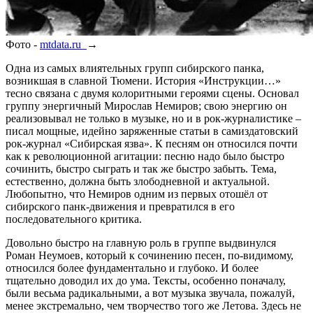
Фото -
mtdata.ru
→
Одна из самых влиятельных групп сибирского панка,
возникшая в славной Тюмени. История «Инструкции…»
тесно связана с двумя колоритными героями сцены. Основал
группу энергичный Мирослав Немиров; свою энергию он
реализовывал не только в музыке, но и в рок-журналистике –
писал мощные, идейно заряженные статьи в самиздатовский
рок-журнал «Сибирская язва». К песням он относился почти
как к революционной агитации: песню надо было быстро
сочинить, быстро сыграть и так же быстро забыть. Тема,
естественно, должна быть злободневной и актуальной.
Любопытно, что Немиров одним из первых отошёл от
сибирского панк-движения и превратился в его
последовательного критика.
Довольно быстро на главную роль в группе выдвинулся
Роман Неумоев, который к сочинению песен, по-видимому,
относился более фундаментально и глубоко. И более
тщательно доводил их до ума. Тексты, особенно поначалу,
были весьма радикальными, а вот музыка звучала, пожалуй,
менее экстремально, чем творчество того же Летова. Здесь не