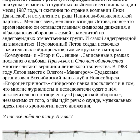
психушке, и запись 5 студийных альбомов всего лишь за один
месяц 1987 года, и скитания по стране в компании Янки
Дягилевой, и вступление в ряды Национал-большевистской
партии… Менялся звук, менялись взгляды Летова, но всё это
время именно он оставался главным символом движения, а
«Гражданская оборона» – самой знаменитой из
андеграундных отечественных групп. И самой андеграундной
из знаменитых. Неугомонный Летов создал несколько
значительных сайд-проектов, самые крутые из которых –
«Коммунизм» и «Егор и О…евшие». Записанные в рамках
последнего альбомы
Прыг-скок
и
Сто лет одиночества
многие считают вершиной летовского творчества. В 1988
году Летов вместе с Олегом «Манагером» Судаковым
организовал Всесибирский панк-клуб в Новосибирске.
«Егороцентричность» сибирского панка проявляется и в том,
что многие журналисты и исследователи судят о нём
исключительно по творчеству «Гражданской обороны»,
независимо от того, о чём идёт речь: о саунде, музыкальных
идеях или о хронологии всего движения.
У нас всё идёт по плану. А у вас?