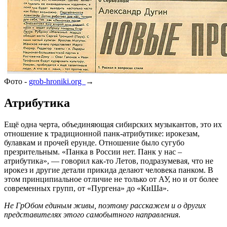
Фото -
grob-hroniki.org
→
Атрибутика
Ещё одна черта, объединяющая сибирских музыкантов, это их
отношение к традиционной панк-атрибутике: ирокезам,
булавкам и прочей ерунде. Отношение было сугубо
презрительным. «Панка в России нет. Панк у нас –
атрибутика», — говорил как-то Летов, подразумевая, что не
ирокез и другие детали прикида делают человека панком. В
этом принципиальное отличие не только от АУ, но и от более
современных групп, от «Пургена» до «КиШа».
Не ГрОбом единым живы, поэтому расскажем и о других
представителях этого самобытного направления
.