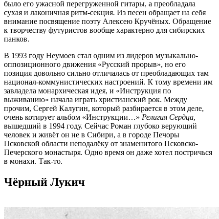
было его ужасной перегруженной гитары, а преобладала
сухая и лаконичная ритм-секция. Из песен обращает на себя
внимание посвящение поэту Алексею Кручёных. Обращение
к творчеству футуристов вообще характерно для сибирских
панков.
В 1993 году Неумоев стал одним из лидеров музыкально-
оппозиционного движения «Русский прорыв», но его
позиция довольно сильно отличалась от преобладающих там
национал-коммунистических настроений. К тому времени им
завладела монархическая идея, и «Инструкция по
выживанию» начала играть христианский рок. Между
прочим, Сергей Калугин, который разбирается в этом деле,
очень котирует альбом «Инструкции…»
Религия Сердца
,
вышедший в 1994 году. Сейчас Роман глубоко верующий
человек и живёт он не в Сибири, а в городе Печоры
Псковской области неподалёку от знаменитого Псковско-
Печерского монастыря. Одно время он даже хотел постричься
в монахи. Так-то.
Чёрный Лукич