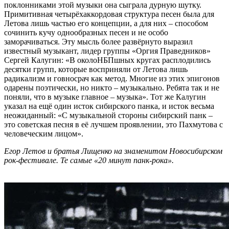
поклонниками этой музыки она сыграла дурную шутку.
Примитивная четырёхаккордовая структура песен была для
Летова лишь частью его концепции, а для них – способом
сочинить кучу однообразных песен и не особо
заморачиваться. Эту мысль более развёрнуто выразил
известный музыкант, лидер группы «Оргия Праведников»
Сергей Калугин: «В околоНБПшных кругах расплодились
десятки групп, которые восприняли от Летова лишь
радикализм и говносрач как метод. Многие из этих эпигонов
одарены поэтически, но никто – музыкально. Ребята так и не
поняли, что в музыке главное – музыка». Тот же Калугин
указал на ещё один исток сибирского панка, и исток весьма
неожиданный: «С музыкальной стороны сибирский панк –
это советская песня в её лучшем проявлении, это Пахмутова с
человеческим лицом».
Егор Летов и братья Лищенко на знаменитом Новосибирском
рок-фестивале. Те самые «20 минут панк-рока».