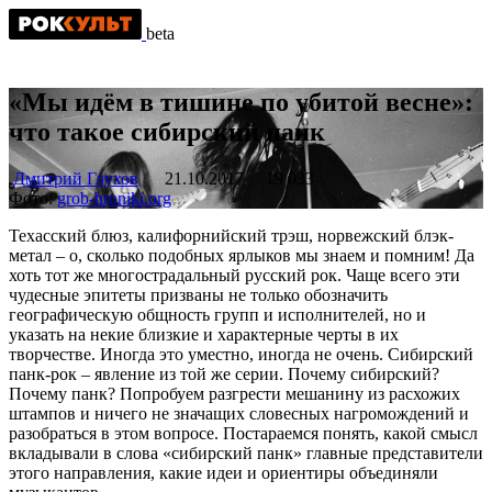
beta
«Мы идём в тишине по убитой весне»:
что такое сибирский панк
Дмитрий Глухов
21.10.2017
19 033
Фото:
grob-hroniki.org
Техасский блюз, калифорнийский трэш, норвежский блэк-
метал – о, сколько подобных ярлыков мы знаем и помним! Да
хоть тот же многострадальный русский рок. Чаще всего эти
чудесные эпитеты призваны не только обозначить
географическую общность групп и исполнителей, но и
указать на некие близкие и характерные черты в их
творчестве. Иногда это уместно, иногда не очень. Сибирский
панк-рок – явление из той же серии. Почему сибирский?
Почему панк? Попробуем разгрести мешанину из расхожих
штампов и ничего не значащих словесных нагромождений и
разобраться в этом вопросе. Постараемся понять, какой смысл
вкладывали в слова «сибирский панк» главные представители
этого направления, какие идеи и ориентиры объединяли