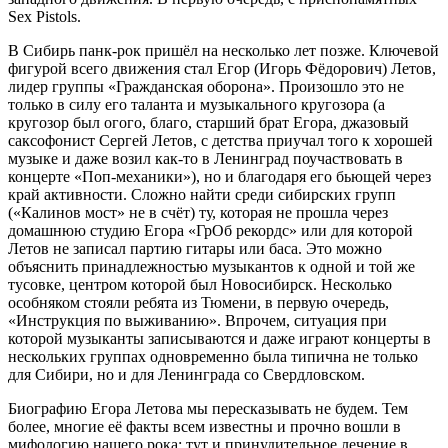
Sex Pistols.
В Сибирь панк-рок пришёл на несколько лет позже. Ключевой
фигурой всего движения стал Егор (Игорь Фёдорович) Летов,
лидер группы «Гражданская оборона». Произошло это не
только в силу его таланта и музыкального кругозора (а
кругозор был огого, благо, старший брат Егора, джазовый
саксофонист Сергей Летов, с детства приучал того к хорошей
музыке и даже возил как-то в Ленинград поучаствовать в
концерте «Поп-механики»), но и благодаря его бьющей через
край активности. Сложно найти среди сибирских групп
(«Калинов мост» не в счёт) ту, которая не прошла через
домашнюю студию Егора «ГрОб рекордс» или для которой
Летов не записал партию гитары или баса. Это можно
объяснить принадлежностью музыкантов к одной и той же
тусовке, центром которой был Новосибирск. Несколько
особняком стояли ребята из Тюмени, в первую очередь,
«Инструкция по выживанию». Впрочем, ситуация при
которой музыканты записываются и даже играют концерты в
нескольких группах одновременно была типична не только
для Сибири, но и для Ленинграда со Свердловском.
Биографию Егора Летова мы пересказывать не будем. Тем
более, многие её факты всем известны и прочно вошли в
мифологию нашего рока: тут и принудительное лечение в