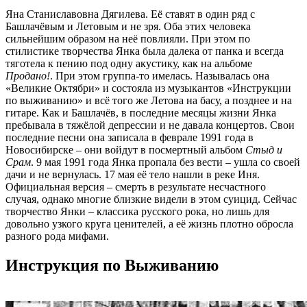
Яна Станиславовна Дягилева. Её ставят в один ряд с
Башлачёвым и Летовым и не зря. Оба этих человека
сильнейшим образом на неё повлияли. При этом по
стилистике творчества Янка была далека от панка и всегда
тяготела к пению под одну акустику, как на альбоме
Продано!
. При этом группа-то имелась. Называлась она
«Великие Октябри» и состояла из музыкантов «Инструкции
по выживанию» и всё того же Летова на басу, а позднее и на
гитаре. Как и Башлачёв, в последние месяцы жизни Янка
пребывала в тяжёлой депрессии и не давала концертов. Свои
последние песни она записала в феврале 1991 года в
Новосибирске – они войдут в посмертный альбом
Стыд и
Срам
. 9 мая 1991 года Янка пропала без вести – ушла со своей
дачи и не вернулась. 17 мая её тело нашли в реке Иня.
Официальная версия – смерть в результате несчастного
случая, однако многие близкие видели в этом суицид. Сейчас
творчество Янки – классика русского рока, но лишь для
довольно узкого круга ценителей, а её жизнь плотно обросла
разного рода мифами.
Инструкция по Выживанию