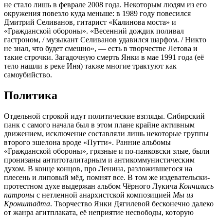
не стало лишь в феврале 2008 года. Некоторым людям из его
окружения повезло куда меньше: в 1989 году повесился
Дмитрий Селиванов, гитарист «Калинова моста» и
«Гражданской обороны». «Весенний дождик поливал
гастроном, / музыкант Селиванов удавился шарфом. / Никто
не знал, что будет смешно», — есть в творчестве Летова и
такие строчки. Загадочную смерть Янки в мае 1991 года (её
тело нашли в реке Иня) также многие трактуют как
самоубийство.
Политика
Отдельной строкой идут политические взгляды. Сибирский
панк с самого начала был в этом плане крайне активным
движением, исключение составляли лишь некоторые группы
второго эшелона вроде «Путти». Ранние альбомы
«Гражданской обороны», грязные и по-панковски злые, были
пронизаны антитоталитарным и антикоммунистическим
духом. В конце концов, про Ленина, разложившегося на
плесень и липовый мёд, помнят все. В том же издевательски-
протестном духе выдержан альбом Чёрного Лукича
Кончились
патроны
с нетленной анархистской композицией
Мы из
Кронштадта
. Творчество Янки Дягилевой бесконечно далеко
от жанра агитплаката, её неприятие несвободы, которую