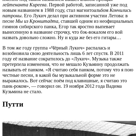
лейтенанта Киреева
. Первой работой, записанной уже под
новым названием в 1988 году, стал магнитоальбом
Кончились
патроны
. Его Лукич делал при активном участии Летова: в
песне
Мы из Кронштадта
, ставшей одним из неофициальных
гимнов сибирского панка, Егор так яростно выпевает
вынесенную в название строчку, что бэк-вокалом его вой
назвать довольно сложно. Ну и куда же без его гитары…
В том же году группа «Чёрный Лукич» распалась и
возобновила свою деятельность лишь 6 лет спустя. В 2011
году её название сократилось до «Лукич». Музыка также
претерпела изменения, что не мешало Кузьмину продолжать
называть её панком. «Я считаю себя панком, потому что я пою
честные песни, в какой бы музыкальной форме это не
выражалось. Вот сейчас поём под клавишные, я считаю это
панк-роком», — говорил он. 19 ноября 2012 года Вадима
Кузьмина не стало.
Путти