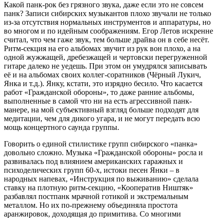
Какой панк-рок без грязного звука, даже если это не совсем
панк? Записи сибирских музыкантов плохо звучали не только
из-за отсутствия нормальных инструментов и аппаратуры, но
во многом и по идейным соображениям. Егор Летов искренне
считал, что чем гаже звук, тем больше драйва он в себе несёт.
Ритм-секция на его альбомах звучит из рук вон плохо, а на
одной жужжащей, дребезжащей и чертовски перегруженной
гитаре далеко не уедешь. При этом он умудрялся записывать
её и на альбомах своих коллег-соратников (Чёрный Лукич,
Янка и т.д.). Янку, кстати, это изрядно бесило. Что касается
работ «Гражданской обороны», то даже ранние альбомы,
выполненные в самой что ни на есть агрессивной панк-
манере, на мой субъективный взгляд больше подходят для
медитации, чем для дикого угара, и не могут передать всю
мощь концертного саунда группы.
Говорить о единой стилистике групп сибирского «панка»
довольно сложно. Музыка «Гражданской обороны» росла и
развивалась под влиянием американских гаражных и
психоделических групп 60-х, истоки песен Янки – в
народных напевах, «Инструкция по выживанию» сделала
ставку на плотную ритм-секцию, «Кооператив Ништяк»
разбавлял постпанк мрачной готикой и экстремальным
металлом. Но их по-прежнему объединяла простота
аранжировок, доходящая до примитива. Со многими