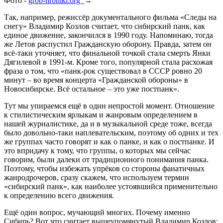
Фото -
grob-hroniki.org
→
Так, например, режиссёр документального фильма «Следы на
снегу» Владимир Козлов считает, что сибирский панк, как
единое движение, закончился в 1990 году. Напоминаю, тогда
же Летов распустил Гражданскую оборону. Правда, затем он
всё-таки уточняет, что финальной точкой стала смерть Янки
Дягилевой в 1991-м. Кроме того, популярной стала расхожая
фраза о том, что «панк-рок существовал в СССР ровно 20
минут – во время концерта «Гражданской обороны» в
Новосибирске. Всё остальное – это уже постпанк».
Тут мы упираемся ещё в один непростой момент. Отношение
к стилистическим ярлыкам и жанровым определением в
нашей журналистике, да и в музыкальной среде тоже, всегда
было довольно-таки наплевательским, поэтому об одних и тех
же группах часто говорят и как о панке, и как о постпанке. И
это впридачу к тому, что группы, о которых мы сейчас
говорим, были далеки от традиционного понимания панка.
Поэтому, чтобы избежать упрёков со стороны фанатичных
жанродрочеров, сразу скажем, что используем термин
«сибирский панк», как наиболее устоявшийся применительно
к определению всего движения.
Ещё один вопрос, мучающий многих. Почему именно
Сибирь? Вот что считает вышеупомянутый Владимир Козлов: