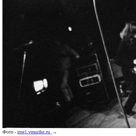
Фото -
img1.vmuzike.ru
→