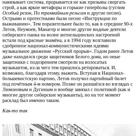
навязывает система, прорывается не как призывы свергать
строй, а как яркие метафоры и горькие гиперболы (гуглим
Особый резон
,
По трамвайным рельсам
и другие песни).
Острыми и протестными были песни «Инструкции по
выживанию». Тем поразительнее было то, как в середине 90-х
Летов, Неумоев, Манагер и многие другие видные деятели
сибирского панка на волне антиельцинских настроений
встали под красные знамёна, а в 1994 году возглавили
сдобренное национал-коммунистическими идеями
музыкальное движение «Русский прорыв». Годом ранее Летов
даже находился среди защитников Белого дома, но оные
защитники с подозрением смотрели на волосатых
музыкантов, из-за чего тем пришлось ретироваться. И,
возможно, благодаря этому, выжить. Вступая в Национал-
большевистскую партию, Летов получил партийный билет
под почётным 4-м номером. Позже он разошёлся во взглядах с
Лимоновым и Дугиным и вообще завязал с политикой (как и
многие другие сибирские музыканты), но на тот момент
расклад был именно таким.
Как-то так