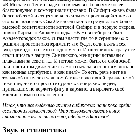
«В Москве и Ленинграде в то время всё было уже более
благополучно и коммерциализировано. В Сибири жизнь была
более жёсткой и существовало сильное противодействие со
стороны властей». Сам Летов считает это результатом более
высокой сознательности жителей Сибири и в первую очередь
новосибирского Академгородка: «В Новосибирске был
Академгородок такой. И там власти где-то в середине 60-х
решили провести эксперимент: что будет, если взять всех
вундеркиндов и свезти в одно место. И получилось: сразу все
стали писать в защиту Синявского, женщины вставали с
плакатами за секс и т.д. И потом: может быть, от сибирской
наивности там движение с самого начала воспринималось не
как модная атрибутика, а как идея?» То есть, речь идёт не
только об интеллектуальном багаже и активной гражданской
позиции, но и о простоте суровых сибирских людей,
привыкших не держать фигу в кармане, а выражать своё
мнение прямо и откровенно.
Итак, что же выделяло группы сибирского панк-рока среди
всех прочих коллективов? Что позволяет видеть в них
стилистическое и, возможно, идейное единство?
Звук и стилистика