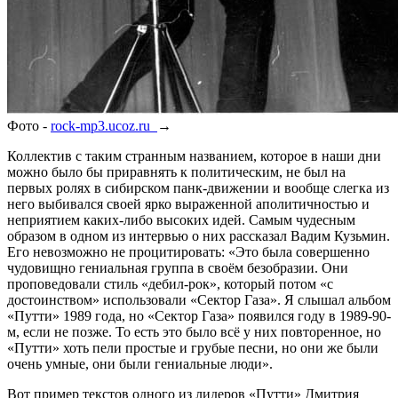
Фото -
rock-mp3.ucoz.ru
→
Коллектив с таким странным названием, которое в наши дни
можно было бы приравнять к политическим, не был на
первых ролях в сибирском панк-движении и вообще слегка из
него выбивался своей ярко выраженной аполитичностью и
неприятием каких-либо высоких идей. Самым чудесным
образом в одном из интервью о них рассказал Вадим Кузьмин.
Его невозможно не процитировать: «Это была совершенно
чудовищно гениальная группа в своём безобразии. Они
проповедовали стиль «дебил-рок», который потом «с
достоинством» использовали «Сектор Газа». Я слышал альбом
«Путти» 1989 года, но «Сектор Газа» появился году в 1989-90-
м, если не позже. То есть это было всё у них повторенное, но
«Путти» хоть пели простые и грубые песни, но они же были
очень умные, они были гениальные люди».
Вот пример текстов одного из лидеров «Путти» Дмитрия