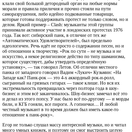
клали свой большой детородный орган на любые нормы
морали и правила приличия и прочно стояли на пути
саморазрушения, либо идейно подкованные товарищи,
которые готовы поддерживать протест не только словом, но и
делом. Яркий пример – Clash: музыканты этой группы
принимали активное участие в лондонских протестах 1976
года. Так вот: сибирский панк, в отличие от тех же
«Автоматических Удовлетворителей», был предельно
идеологичен. Речь идёт не просто о содержании песен, но и
об отношении к творчеству. «Рок по сути – не музыка и не
искусство, а некое религиозное действо по типу шаманизма,
которое существует, дабы утвердить определённую
установку», — так говорил Летов. Об отличии местного
панка от западного говорил Вадим «Лукич» Кузьмин: «На
Западе как? Панк-рок — это 4-х аккордный рок-н-ролл,
сыгранный на грязных гитарах — такое клише. Но вся их
экстремальность превращалась через полтора года в шоу-
бизнес и этим всё заканчивалось. Шоу-бизнес замечал всё это
и делал из этого попсу. У нас было всё по-другому — и морды
били, и КГБ гоняли, все пироги. А гопнички… И любой
честный музыкант в то время должен был иметь какое-то
отношение к панк-року».
Егор не только слушал массу интересной музыки, но и читал
много умных книжек, и поэтому он смог выстроить целую