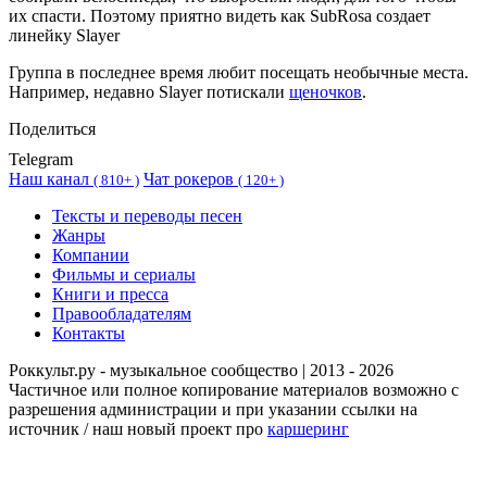
их спасти. Поэтому приятно видеть как SubRosa создает
линейку Slayer
Группа в последнее время любит посещать необычные места.
Например, недавно Slayer потискали
щеночков
.
Поделиться
Telegram
Наш канал
Чат рокеров
(
810+ )
(
120+ )
Тексты и переводы песен
Жанры
Компании
Фильмы и сериалы
Книги и пресса
Правообладателям
Контакты
Роккульт.ру - музыкальное сообщество | 2013 - 2026
Частичное или полное копирование материалов возможно с
разрешения администрации и при указании ссылки на
источник / наш новый проект про
каршеринг