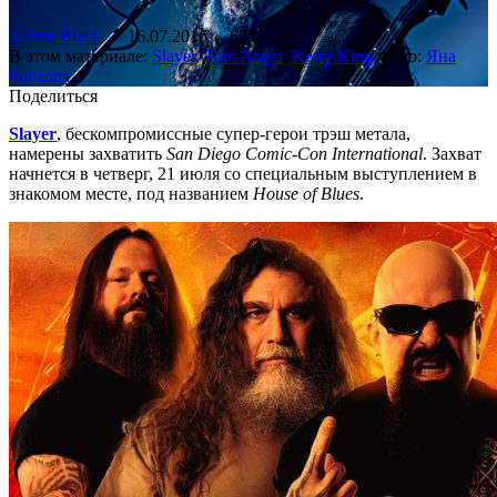
Dante Black
16.07.2016
625
В этом материале:
Slayer
,
Tom Araya
,
Kerry King
Фото:
Яна
Бобкова
Поделиться
Slayer
, бескомпромиссные супер-герои трэш метала,
намерены захватить
San Diego Comic-Con International
. Захват
начнется в четверг, 21 июля со специальным выступлением в
знакомом месте, под названием
House of Blues
.