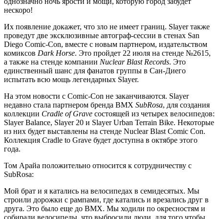
однозначно ночь ярости и мощи, которую город забудет
нескоро!
Их появление докажет, что зло не имеет границ. Slayer также
проведут две эксклюзивные автограф-сессии в стенах San
Diego Comic-Con, вместе с новым партнером, издательством
комиксов
Dark Horse
. Это пройдет 22 июля на стенде №2615,
а также на стенде компании
Nuclear Blast Records
. Это
единственный шанс для фанатов группы в Сан-Диего
испытать всю мощь легендарных Slayer.
На этом новости c Comic-Con не заканчиваются. Slayer
недавно стала партнером бренда BMX
SubRosa
, для создания
коллекции
Cradle of Grave
состоящей из четырех велосипедов:
Slayer Balance, Slayer 20 и Slayer Urban Terrain Bike. Некоторые
из них будет выставлены на стенде Nuclear Blast Comic Con.
Коллекция Cradle to Grave будет доступна в октябре этого
года.
Том Арайа положительно относится к сотрудничеству с
SubRosa:
Мой брат и я катались на велосипедах в семидесятых. Мы
строили дорожки с рампами, где катались и врезались друг в
друга. Это было еще до BMX. Мы ходили по окресностям и
собирали велосипеды, что выбросили люди, для того чтобы