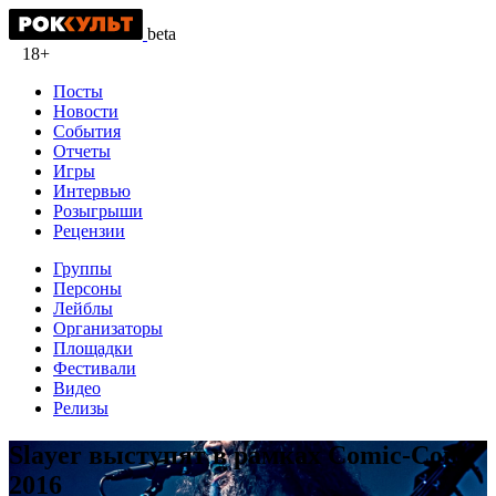
beta
18+
Посты
Новости
События
Отчеты
Игры
Интервью
Розыгрыши
Рецензии
Группы
Персоны
Лейблы
Организаторы
Площадки
Фестивали
Видео
Релизы
Slayer выступят в рамках Comic-Con
2016