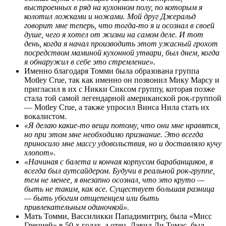
выстроенных в ряд на кухонном полу, по которым я
колотил ложками и ножами. Мой друг Джеральд
говорит мне теперь, что тогда-то я и осознал в своей
душе, чего я хотел от жизни на самом деле. И тот
день, когда я начал производить этот ужасный грохот
посредством маминой кухонной утвари, был днем, когда
я обнаружил в себе это стремление».
Именно благодаря Томми была образована группа
Motley Crue, так как именно он позвонил Мику Марсу и
пригласил в их с Никки Сиксом группу, которая позже
стала той самой легендарной американской рок-группой
— Motley Crue, а также упросил Винса Нила стать их
вокалистом.
«Я делаю какие-то вещи потому, что они мне нравятся,
но при этом мне необходимо признание. Это всегда
приносило мне массу удовольствия, но и доставляло кучу
хлопот».
«Начиная с балета и кончая корпусом барабанщиков, я
всегда был аутсайдером. Будучи в реальной рок-группе,
тем не менее, я внезапно осознал, что это круто —
быть не таким, как все. Существует большая разница
— быть убогим отщепенцем или быть
привлекательным одиночкой».
Мать Томми, Вассиликки Пападимитриу, была «Мисс
Грецией» в 50-х годах, а отец, Дэвид Ли Томас, был