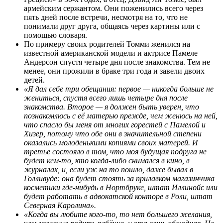
армейским сержантом. Они поженились всего через
пять дней после встречи, несмотря на то, что не
понимали друг друга, общаясь через картины или с
помощью словаря.
По примеру своих родителей Томми женился на
известной американской модели и актрисе Памеле
Андерсон спустя четыре дня после знакомства. Тем не
менее, они прожили в браке три года и завели двоих
детей.
«Я дал себе три обещания: первое — никогда больше не
жениться, спустя всего лишь четыре дня после
знакомства. Второе — я должен быть уверен, что
познакомлюсь с её матерью прежде, чем женюсь на ней,
что спасло бы меня от многих горестей с Памелой и
Хизер, потому что обе они в значительной степени
оказались молоденькими копиями своих матерей. И
третье состояло в том, что моя будущая подруга не
будет кем-то, кто когда-либо снимался в кино, в
журналах, и, если уж на то пошло, даже бывал в
Голливуде: она будет стоять за прилавком магазинчика
косметики где-нибудь в Нортбруке, штат Иллинойс или
будет работать в адвокатской конторе в Роли, штат
Северная Каролина».
«Когда вы любите кого-то, то нет большего желания,