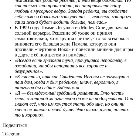
чем желание родить ребёнка, и эта вещь обоюдная. Но
как только это происходит, вы отправляете вашу
любовь в мусорное ведро. Заводя ребенка, вы создаете
себе самого большого конкурента — человека, которого
ваша жена будет любить больше, чем вас.»
В 1999 году Томми Ли ушел из Motley Crue для начала
сольной карьеры. Решение об уходе он принял
самостоятельно, хотя группа считает, что во всем была
виновата его бывшая жена Памела, которую они
прозвали «чертовой Йоко» и повесили мишень для игры
в дартс с её портретом в гримёрке.
«Всегда есть грозовая туча, прячущаяся неподалёку в
ожидании, чтобы испортить все хорошее и
безупречное».
«К счастью, никакие Свидетели Иеговы не заглянули в
наш дом, когда я был ребенком, иначе, вероятно, я
торговал бы сейчас Библиями».
«Я — безнадежный грёбаный романтик. Это часть
меня, о которой многие люди даже не подозревают. Они
знают всё, что им хочется знать обо мне, но они ни
хрена не знают о моей душе. Это плохо, чувак, но это-
то и хорошо».
Поделиться
Telegram