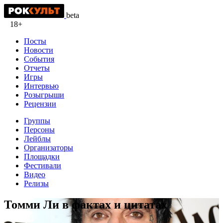
beta
18+
Посты
Новости
События
Отчеты
Игры
Интервью
Розыгрыши
Рецензии
Группы
Персоны
Лейблы
Организаторы
Площадки
Фестивали
Видео
Релизы
Томми Ли в фактах и цитатах