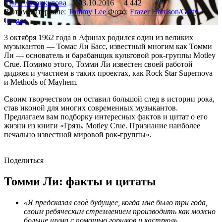
Дана Аманкулова
03.10.2016
4 442
В этом материале:
Tommy Lee
Фото:
Frazer Harrison/Getty
Images
3 октября 1962 года в Афинах родился один из великих
музыкантов — Томас Ли Басс, известный многим как Томми
Ли — основатель и барабанщик культовой рок-группы Motley
Crue. Помимо этого, Томми Ли известен своей работой
диджея и участием в таких проектах, как Rock Star Supernova
и Methods of Mayhem.
Своим творчеством он оставил большой след в истории рока,
став иконой для многих современных музыкантов.
Предлагаем вам подборку интересных фактов и цитат о его
жизни из книги «Грязь. Motley Crue. Признание наиболее
печально известной мировой рок-группы».
Поделиться
Томми Ли: факты и цитаты
«Я предсказал своё будущее, когда мне было три года,
своим ребяческим стремлением производить как можно
больше шума с помощью горшков и кастрюль,