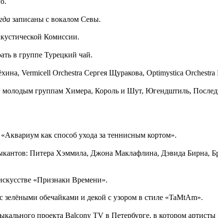
о.
гда
записаны с вокалом Севы.
Акустической Комиссии.
рать в группе Турецкий чай.
на, Vermicell Orchestra Сергея Щуракова, Optimystica Orchestra
г молодым группам Химера, Король и Шут, Югендштиль, Последн
 «Аквариум как способ ухода за теннисным кортом».
кантов: Питера Хэммила, Джона Маклафлина, Дэвида Бирна, Брай
 искусстве «Признаки Времени».
с зелёными обечайками и декой с узором в стиле «TaMtAm».
кального проекта Balcony TV в Петербурге, в котором артисты 