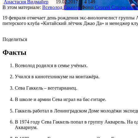
Анастасия Видмайер
19.02.2017
4 149
В этом материале:
Всеволод Гаккель
Фото:
Сергей Спиридонов
19 февраля отмечает день рождения экс-виолончелист группы 
питерского клуба «Китайский лётчик Джао Да» и менеджер клу
Поделиться
Факты
Всеволод родился в семье учёных.
Учился в кинотехникуме на монтажёра.
Сева Гаккель – вегетарианец.
В школе и армии Сева играл на бас-гитаре.
Гаккель работал в Ленинградском Доме молодёжи экспед
В 1974 году Сева Гаккель попал в группу Акварель. На
Аквариум.