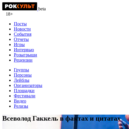
beta
18+
Посты
Новости
События
Отчеты
Игры
Интервью
Розыгрыши
Рецензии
Группы
Персоны
Лейблы
Организаторы
Площадки
Фестивали
Видео
Релизы
Всеволод Гаккель в фактах и цитатах