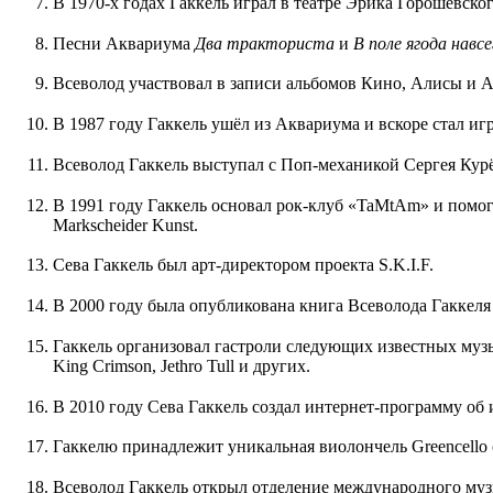
В 1970-х годах Гаккель играл в театре Эрика Горошевског
Песни Аквариума
Два тракториста
и
В поле ягода навсе
Всеволод участвовал в записи альбомов Кино, Алисы и 
В 1987 году Гаккель ушёл из Аквариума и вскоре стал иг
Всеволод Гаккель выступал с Поп-механикой Сергея Курёхи
В 1991 году Гаккель основал рок-клуб «TaMtAm» и помо
Markscheider Kunst.
Сева Гаккель был арт-директором проекта S.K.I.F.
В 2000 году была опубликована книга Всеволода Гаккеля
Гаккель организовал гастроли следующих известных музы
King Crimson, Jethro Tull и других.
В 2010 году Сева Гаккель создал интернет-программу об
Гаккелю принадлежит уникальная виолончель Greencello 
Всеволод Гаккель открыл отделение международного музы