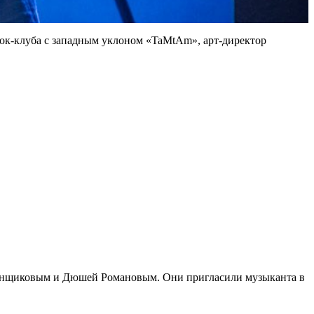
рок-клуба с западным уклоном «TaMtAm», арт-директор
ребенщиковым и Дюшей Романовым. Они пригласили музыканта в