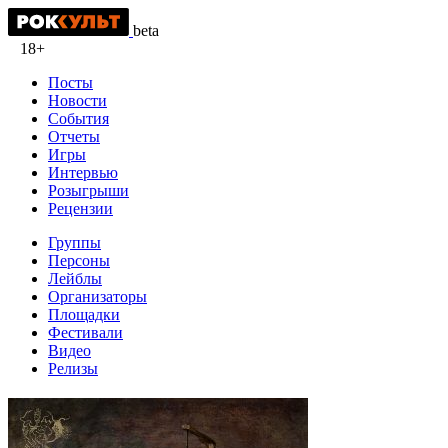
beta
18+
Посты
Новости
События
Отчеты
Игры
Интервью
Розыгрыши
Рецензии
Группы
Персоны
Лейблы
Организаторы
Площадки
Фестивали
Видео
Релизы