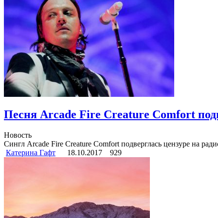
Песня Arcade Fire Creature Comfort под
Новость
Сингл Arcade Fire Creature Comfort подверглась цензуре на рад
Катерина Гафт
18.10.2017
929