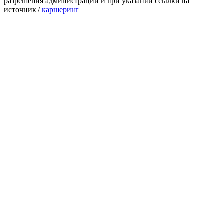
разрешения администрации и при указании ссылки на
источник /
каршеринг