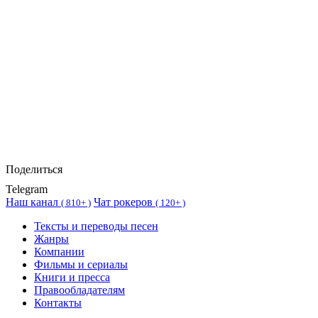
Поделиться
Telegram
Наш канал
Чат рокеров
(
810+ )
(
120+ )
Тексты и переводы песен
Жанры
Компании
Фильмы и сериалы
Книги и пресса
Правообладателям
Контакты