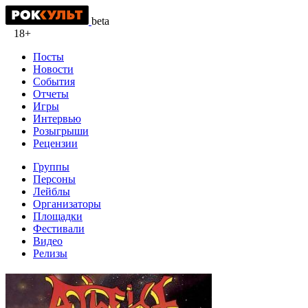
beta
18+
Посты
Новости
События
Отчеты
Игры
Интервью
Розыгрыши
Рецензии
Группы
Персоны
Лейблы
Организаторы
Площадки
Фестивали
Видео
Релизы